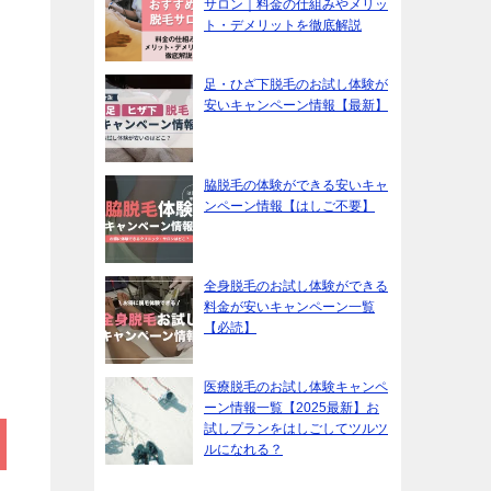
サロン｜料金の仕組みやメリッ
ト・デメリットを徹底解説
足・ひざ下脱毛のお試し体験が
安いキャンペーン情報【最新】
脇脱毛の体験ができる安いキャ
ンペーン情報【はしご不要】
全身脱毛のお試し体験ができる
料金が安いキャンペーン一覧
【必読】
医療脱毛のお試し体験キャンペ
ーン情報一覧【2025最新】お
試しプランをはしごしてツルツ
ルになれる？