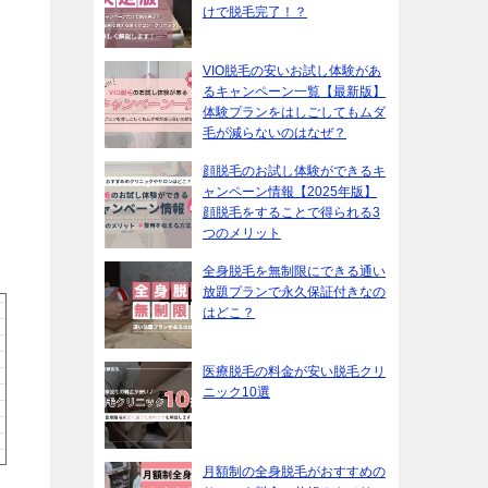
けで脱毛完了！？
VIO脱毛の安いお試し体験があ
るキャンペーン一覧【最新版】
体験プランをはしごしてもムダ
毛が減らないのはなぜ？
顔脱毛のお試し体験ができるキ
ャンペーン情報【2025年版】
顔脱毛をすることで得られる3
つのメリット
全身脱毛を無制限にできる通い
放題プランで永久保証付きなの
はどこ？
医療脱毛の料金が安い脱毛クリ
ニック10選
月額制の全身脱毛がおすすめの