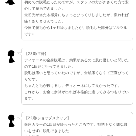
初めての脱毛だったのですが、スタッフの方がきさくな方で安
心して脱毛できました。
最初光が当たる感覚にちょっとびっくりしましたが、慣れれば
痛くありませんでした。
今日で脱毛から1ヶ月経ちましたが、脱毛した部分はツルツル
です♪
【28歳/主婦】
ディオーネの全身脱毛は、効果があるのに肌に優しいと聞いた
ので1回だけ行ってきました。
脱毛は痛いと思っていたのですが、全然痛くなくて正直びっく
りです。
ちゃんと毛が抜けるし、ディオーネにして良かったです。
これから、お金に余裕が出れば本格的に通ってみるつもりでい
ます。
【22歳/ショップスタッフ】
銀座カラーの1回目が終わったところです。勧誘もなく嫌な思
いをせずに脱毛できました！