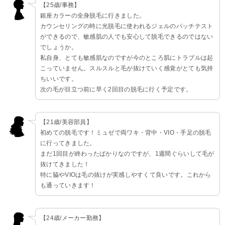
【25歳/事務】
銀座カラーの全身脱毛に行きました。
カウンセリングの時に光脱毛に使われるジェルのパッチテスト
ができるので、敏感肌の人でも安心して脱毛できるのではない
でしょうか。
私自身、とても敏感肌なのですが今のところ肌にトラブルは起
こっていません。スルスルと毛が抜けていく感覚がとても気持
ちいいです。
次の毛が目立つ前に早く2回目の脱毛に行く予定です。
【21歳/美容部員】
初めての脱毛です！ミュゼで両ワキ・背中・VIO・手足の脱毛
に行ってきました。
まだ1回目が終わったばかりなのですが、1週間ぐらいして毛が
抜けてきました！
特に脇やVIOは毛の抜けが実感しやすくて良いです。これから
も通っていきます！
【24歳/メーカー勤務】