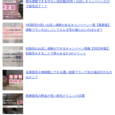
脱毛体験できるサロン決定版2026！お試しキャンペーンだけ
で脱毛完了！？
VIO脱毛の安いお試し体験があるキャンペーン一覧【最新版】
体験プランをはしごしてもムダ毛が減らないのはなぜ？
顔脱毛のお試し体験ができるキャンペーン情報【2025年版】
顔脱毛をすることで得られる3つのメリット
全身脱毛を無制限にできる通い放題プランで永久保証付きなの
はどこ？
医療脱毛の料金が安い脱毛クリニック10選