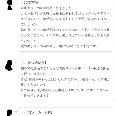
【25歳/事務】
銀座カラーの全身脱毛に行きました。
カウンセリングの時に光脱毛に使われるジェルのパッチテスト
ができるので、敏感肌の人でも安心して脱毛できるのではない
でしょうか。
私自身、とても敏感肌なのですが今のところ肌にトラブルは起
こっていません。スルスルと毛が抜けていく感覚がとても気持
ちいいです。
次の毛が目立つ前に早く2回目の脱毛に行く予定です。
【21歳/美容部員】
初めての脱毛です！ミュゼで両ワキ・背中・VIO・手足の脱毛
に行ってきました。
まだ1回目が終わったばかりなのですが、1週間ぐらいして毛が
抜けてきました！
特に脇やVIOは毛の抜けが実感しやすくて良いです。これから
も通っていきます！
【24歳/メーカー勤務】