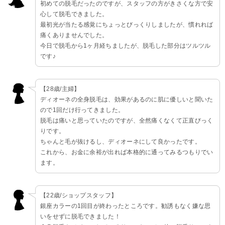
初めての脱毛だったのですが、スタッフの方がきさくな方で安
心して脱毛できました。
最初光が当たる感覚にちょっとびっくりしましたが、慣れれば
痛くありませんでした。
今日で脱毛から1ヶ月経ちましたが、脱毛した部分はツルツル
です♪
【28歳/主婦】
ディオーネの全身脱毛は、効果があるのに肌に優しいと聞いた
ので1回だけ行ってきました。
脱毛は痛いと思っていたのですが、全然痛くなくて正直びっく
りです。
ちゃんと毛が抜けるし、ディオーネにして良かったです。
これから、お金に余裕が出れば本格的に通ってみるつもりでい
ます。
【22歳/ショップスタッフ】
銀座カラーの1回目が終わったところです。勧誘もなく嫌な思
いをせずに脱毛できました！