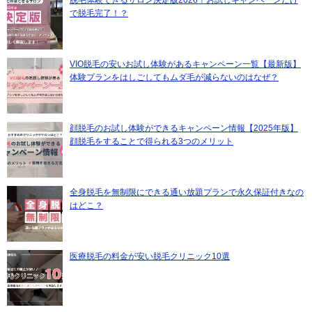
で脱毛完了！？
VIO脱毛の安いお試し体験があるキャンペーン一覧【最新版】
体験プランをはしごしてもムダ毛が減らないのはなぜ？
顔脱毛のお試し体験ができるキャンペーン情報【2025年版】
顔脱毛をすることで得られる3つのメリット
全身脱毛を無制限にできる通い放題プランで永久保証付きなの
はどこ？
医療脱毛の料金が安い脱毛クリニック10選