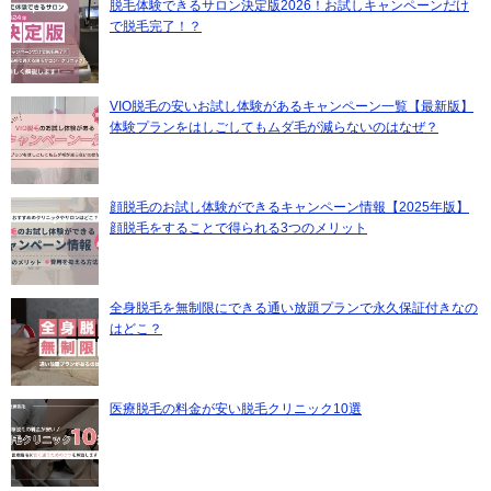
脱毛体験できるサロン決定版2026！お試しキャンペーンだけ
で脱毛完了！？
VIO脱毛の安いお試し体験があるキャンペーン一覧【最新版】
体験プランをはしごしてもムダ毛が減らないのはなぜ？
顔脱毛のお試し体験ができるキャンペーン情報【2025年版】
顔脱毛をすることで得られる3つのメリット
全身脱毛を無制限にできる通い放題プランで永久保証付きなの
はどこ？
医療脱毛の料金が安い脱毛クリニック10選