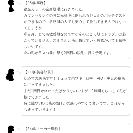
【25歳/事務】
銀座カラーの全身脱毛に行きました。
カウンセリングの時に光脱毛に使われるジェルのパッチテスト
ができるので、敏感肌の人でも安心して脱毛できるのではない
でしょうか。
私自身、とても敏感肌なのですが今のところ肌にトラブルは起
こっていません。スルスルと毛が抜けていく感覚がとても気持
ちいいです。
次の毛が目立つ前に早く2回目の脱毛に行く予定です。
【21歳/美容部員】
初めての脱毛です！ミュゼで両ワキ・背中・VIO・手足の脱毛
に行ってきました。
まだ1回目が終わったばかりなのですが、1週間ぐらいして毛が
抜けてきました！
特に脇やVIOは毛の抜けが実感しやすくて良いです。これから
も通っていきます！
【24歳/メーカー勤務】