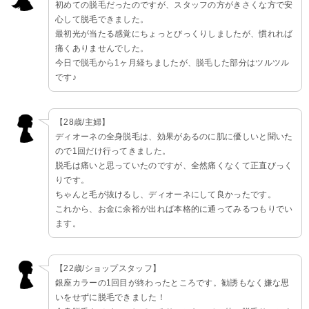
初めての脱毛だったのですが、スタッフの方がきさくな方で安
心して脱毛できました。
最初光が当たる感覚にちょっとびっくりしましたが、慣れれば
痛くありませんでした。
今日で脱毛から1ヶ月経ちましたが、脱毛した部分はツルツル
です♪
【28歳/主婦】
ディオーネの全身脱毛は、効果があるのに肌に優しいと聞いた
ので1回だけ行ってきました。
脱毛は痛いと思っていたのですが、全然痛くなくて正直びっく
りです。
ちゃんと毛が抜けるし、ディオーネにして良かったです。
これから、お金に余裕が出れば本格的に通ってみるつもりでい
ます。
【22歳/ショップスタッフ】
銀座カラーの1回目が終わったところです。勧誘もなく嫌な思
いをせずに脱毛できました！