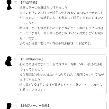
【25歳/事務】
銀座カラーの全身脱毛に行きました。
カウンセリングの時に光脱毛に使われるジェルのパッチテスト
ができるので、敏感肌の人でも安心して脱毛できるのではない
でしょうか。
私自身、とても敏感肌なのですが今のところ肌にトラブルは起
こっていません。スルスルと毛が抜けていく感覚がとても気持
ちいいです。
次の毛が目立つ前に早く2回目の脱毛に行く予定です。
【21歳/美容部員】
初めての脱毛です！ミュゼで両ワキ・背中・VIO・手足の脱毛
に行ってきました。
まだ1回目が終わったばかりなのですが、1週間ぐらいして毛が
抜けてきました！
特に脇やVIOは毛の抜けが実感しやすくて良いです。これから
も通っていきます！
【24歳/メーカー勤務】