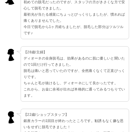
初めての脱毛だったのですが、スタッフの方がきさくな方で安
心して脱毛できました。
最初光が当たる感覚にちょっとびっくりしましたが、慣れれば
痛くありませんでした。
今日で脱毛から1ヶ月経ちましたが、脱毛した部分はツルツル
です♪
【28歳/主婦】
ディオーネの全身脱毛は、効果があるのに肌に優しいと聞いた
ので1回だけ行ってきました。
脱毛は痛いと思っていたのですが、全然痛くなくて正直びっく
りです。
ちゃんと毛が抜けるし、ディオーネにして良かったです。
これから、お金に余裕が出れば本格的に通ってみるつもりでい
ます。
【22歳/ショップスタッフ】
銀座カラーの1回目が終わったところです。勧誘もなく嫌な思
いをせずに脱毛できました！