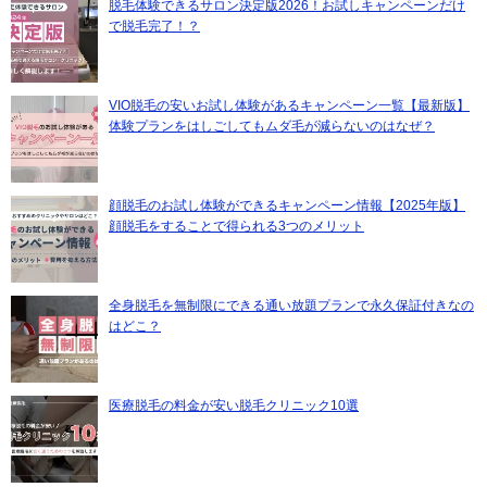
脱毛体験できるサロン決定版2026！お試しキャンペーンだけ
で脱毛完了！？
VIO脱毛の安いお試し体験があるキャンペーン一覧【最新版】
体験プランをはしごしてもムダ毛が減らないのはなぜ？
顔脱毛のお試し体験ができるキャンペーン情報【2025年版】
顔脱毛をすることで得られる3つのメリット
全身脱毛を無制限にできる通い放題プランで永久保証付きなの
はどこ？
医療脱毛の料金が安い脱毛クリニック10選