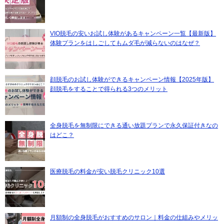
VIO脱毛の安いお試し体験があるキャンペーン一覧【最新版】
体験プランをはしごしてもムダ毛が減らないのはなぜ？
顔脱毛のお試し体験ができるキャンペーン情報【2025年版】
顔脱毛をすることで得られる3つのメリット
全身脱毛を無制限にできる通い放題プランで永久保証付きなの
はどこ？
医療脱毛の料金が安い脱毛クリニック10選
月額制の全身脱毛がおすすめのサロン｜料金の仕組みやメリッ