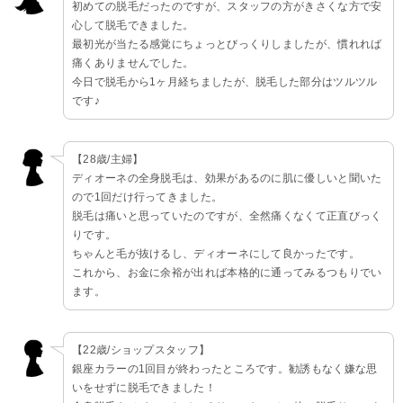
初めての脱毛だったのですが、スタッフの方がきさくな方で安
心して脱毛できました。
最初光が当たる感覚にちょっとびっくりしましたが、慣れれば
痛くありませんでした。
今日で脱毛から1ヶ月経ちましたが、脱毛した部分はツルツル
です♪
【28歳/主婦】
ディオーネの全身脱毛は、効果があるのに肌に優しいと聞いた
ので1回だけ行ってきました。
脱毛は痛いと思っていたのですが、全然痛くなくて正直びっく
りです。
ちゃんと毛が抜けるし、ディオーネにして良かったです。
これから、お金に余裕が出れば本格的に通ってみるつもりでい
ます。
【22歳/ショップスタッフ】
銀座カラーの1回目が終わったところです。勧誘もなく嫌な思
いをせずに脱毛できました！