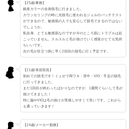
【25歳/事務】
銀座カラーの全身脱毛に行きました。
カウンセリングの時に光脱毛に使われるジェルのパッチテスト
ができるので、敏感肌の人でも安心して脱毛できるのではない
でしょうか。
私自身、とても敏感肌なのですが今のところ肌にトラブルは起
こっていません。スルスルと毛が抜けていく感覚がとても気持
ちいいです。
次の毛が目立つ前に早く2回目の脱毛に行く予定です。
【21歳/美容部員】
初めての脱毛です！ミュゼで両ワキ・背中・VIO・手足の脱毛
に行ってきました。
まだ1回目が終わったばかりなのですが、1週間ぐらいして毛が
抜けてきました！
特に脇やVIOは毛の抜けが実感しやすくて良いです。これから
も通っていきます！
【24歳/メーカー勤務】