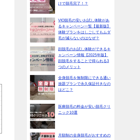
けで脱毛完了！？
VIO脱毛の安いお試し体験があ
るキャンペーン一覧【最新版】
体験プランをはしごしてもムダ
毛が減らないのはなぜ？
顔脱毛のお試し体験ができるキ
ャンペーン情報【2025年版】
顔脱毛をすることで得られる3
つのメリット
全身脱毛を無制限にできる通い
放題プランで永久保証付きなの
はどこ？
医療脱毛の料金が安い脱毛クリ
ニック10選
月額制の全身脱毛がおすすめの