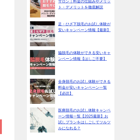
サロン｜料金の仕組みやメリッ
ト・デメリットを徹底解説
足・ひざ下脱毛のお試し体験が
安いキャンペーン情報【最新】
脇脱毛の体験ができる安いキャ
ンペーン情報【はしご不要】
全身脱毛のお試し体験ができる
料金が安いキャンペーン一覧
【必読】
医療脱毛のお試し体験キャンペ
ーン情報一覧【2025最新】お
試しプランをはしごしてツルツ
ルになれる？