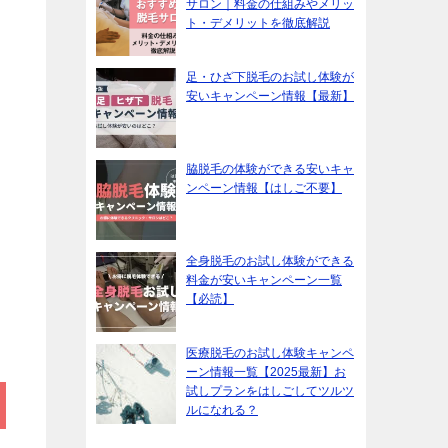
サロン｜料金の仕組みやメリッ
ト・デメリットを徹底解説
足・ひざ下脱毛のお試し体験が
安いキャンペーン情報【最新】
脇脱毛の体験ができる安いキャ
ンペーン情報【はしご不要】
全身脱毛のお試し体験ができる
料金が安いキャンペーン一覧
【必読】
医療脱毛のお試し体験キャンペ
ーン情報一覧【2025最新】お
試しプランをはしごしてツルツ
ルになれる？