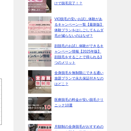
けで脱毛完了！？
VIO脱毛の安いお試し体験があ
るキャンペーン一覧【最新版】
体験プランをはしごしてもムダ
毛が減らないのはなぜ？
顔脱毛のお試し体験ができるキ
ャンペーン情報【2025年版】
顔脱毛をすることで得られる3
つのメリット
全身脱毛を無制限にできる通い
放題プランで永久保証付きなの
はどこ？
医療脱毛の料金が安い脱毛クリ
ニック10選
月額制の全身脱毛がおすすめの