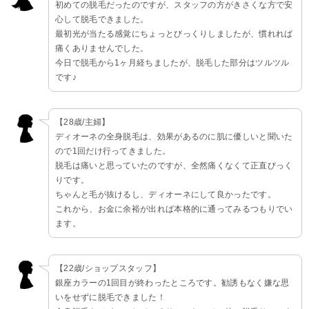
初めての脱毛だったのですが、スタッフの方がきさくな方で安
心して脱毛できました。
最初光が当たる感覚にちょっとびっくりしましたが、慣れれば
痛くありませんでした。
今日で脱毛から1ヶ月経ちましたが、脱毛した部分はツルツル
です♪
【28歳/主婦】
ディオーネの全身脱毛は、効果があるのに肌に優しいと聞いた
ので1回だけ行ってきました。
脱毛は痛いと思っていたのですが、全然痛くなくて正直びっく
りです。
ちゃんと毛が抜けるし、ディオーネにして良かったです。
これから、お金に余裕が出れば本格的に通ってみるつもりでい
ます。
【22歳/ショップスタッフ】
銀座カラーの1回目が終わったところです。勧誘もなく嫌な思
いをせずに脱毛できました！