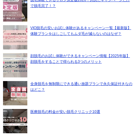
で脱毛完了！？
VIO脱毛の安いお試し体験があるキャンペーン一覧【最新版】
体験プランをはしごしてもムダ毛が減らないのはなぜ？
顔脱毛のお試し体験ができるキャンペーン情報【2025年版】
顔脱毛をすることで得られる3つのメリット
全身脱毛を無制限にできる通い放題プランで永久保証付きなの
はどこ？
医療脱毛の料金が安い脱毛クリニック10選