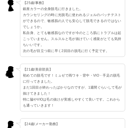
【25歳/事務】
銀座カラーの全身脱毛に行きました。
カウンセリングの時に光脱毛に使われるジェルのパッチテスト
ができるので、敏感肌の人でも安心して脱毛できるのではない
でしょうか。
私自身、とても敏感肌なのですが今のところ肌にトラブルは起
こっていません。スルスルと毛が抜けていく感覚がとても気持
ちいいです。
次の毛が目立つ前に早く2回目の脱毛に行く予定です。
【21歳/美容部員】
初めての脱毛です！ミュゼで両ワキ・背中・VIO・手足の脱毛
に行ってきました。
まだ1回目が終わったばかりなのですが、1週間ぐらいして毛が
抜けてきました！
特に脇やVIOは毛の抜けが実感しやすくて良いです。これから
も通っていきます！
【24歳/メーカー勤務】