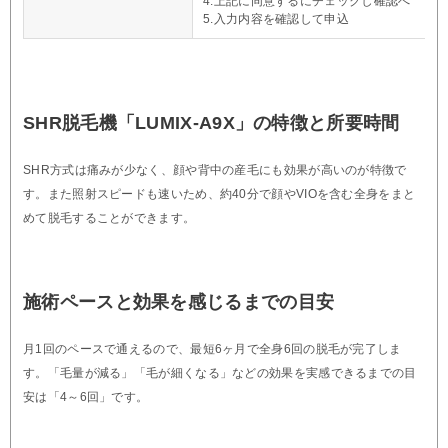
4.上記に同意するにチェックし確認へ
5.入力内容を確認して申込
SHR脱毛機「LUMIX-A9X」の特徴と所要時間
SHR方式は痛みが少なく、顔や背中の産毛にも効果が高いのが特徴で
す。また照射スピードも速いため、約40分で顔やVIOを含む全身をまと
めて脱毛することができます。
施術ペースと効果を感じるまでの目安
月1回のペースで通えるので、最短6ヶ月で全身6回の脱毛が完了しま
す。「毛量が減る」「毛が細くなる」などの効果を実感できるまでの目
安は「4～6回」です。