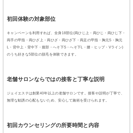
初回体験の対象部位
キャンペーンを利用すれば、全身18部位(両ひじ上・両ひじ・両ひじ下・
両手の甲指・両ひざ上・両ひざ・両ひざ下・両足の甲指・胸元S・胸元
L・背中上・背中下・腹部・へそ下S・へそ下L・腰・ヒップ・Vライン)
のうち好きな5部位の脱毛を体験できます。
老舗サロンならではの接客と丁寧な説明
ジェイエステは創業40年以上の老舗サロンです。接客や説明が丁寧で、
無理な勧誘の心配もないため、安心して施術を受けられます。
初回カウンセリングの所要時間と内容