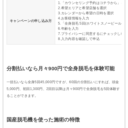
1.「カウンセリング予約はコチラから」を
2.希望エリアと希望店舗を選択
3.カレンダーから希望の日時を選択
4.お客様情報を入力
キャンペーンの申し込み方
5.「全身脱毛 5回(ホワイトスノーピール付き)
6.年齢を入力
7.プライバシーに同意するにチェックし確
8.入力内容を確認して申込
分割払いなら月々900円で全身脱毛を体験可能
一括払いなら全身5回45,000円ですが、60回の分割払いにすれば、頭金
5,000円、初回1,300円、2回目以降は月々900円で全身脱毛を5回体験す
ることができます。
国産脱毛機を使った施術の特徴