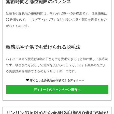
施術時間と部位範囲のバランス
足脱毛や腕脱毛の施術時間は、それぞれ30～45分程度です。体験施術は
60分間なので、「ひざ下・ひじ下」などバランス良く部位を選択するの
がおすすめです。
敏感肌や子供でも受けられる脱毛法
ハイパースキン脱毛は3歳の子どもでも脱毛できるほど肌に優しい脱毛法
です。敏感肌でも安心して施術を受けられるうえ、フォト美顔の光によ
る美肌効果を期待できるのもメリットの一つです。
痛くない全身脱毛を体験できるディオーネ
ディオーネのキャンペーン情報へ
リンリン(RinRin)なら全身脱毛(顔VIO含む)5回が