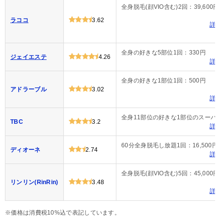
全身脱毛(顔VIO含む)2回：39,600円
ラココ
3.62
詳
全身の好きな5部位1回：330円
ジェイエステ
4.26
詳
全身の好きな1部位1回：500円
アドラーブル
3.02
詳
全身11部位の好きな1部位のスーパー脱
TBC
3.2
詳
60分全身脱毛し放題1回：16,500円
ディオーネ
2.74
詳
全身脱毛(顔VIO含む)5回：45,000円
リンリン(RinRin)
3.48
詳
※価格は消費税10%込で表記しています。