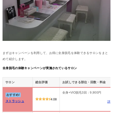
まずはキャンペーンを利用して、お得に全身脱毛を体験できるサロンをまと
めて紹介します。
全身脱毛の体験キャンペーンが実施されているサロン
サロン
総合評価
お試しできる部位・回数・料金
全身+VIO脱毛3回：9,900円
おすすめ!
4.08
ストラッシュ
詳