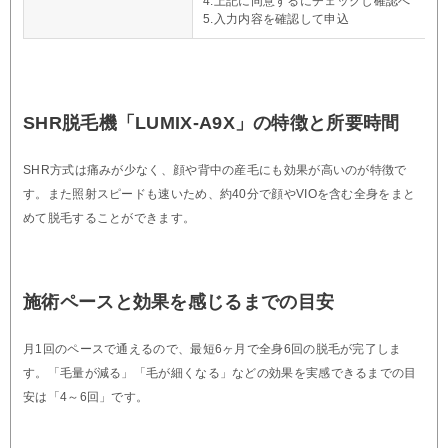
4.上記に同意するにチェックし確認へ
5.入力内容を確認して申込
SHR脱毛機「LUMIX-A9X」の特徴と所要時間
SHR方式は痛みが少なく、顔や背中の産毛にも効果が高いのが特徴で
す。また照射スピードも速いため、約40分で顔やVIOを含む全身をまと
めて脱毛することができます。
施術ペースと効果を感じるまでの目安
月1回のペースで通えるので、最短6ヶ月で全身6回の脱毛が完了しま
す。「毛量が減る」「毛が細くなる」などの効果を実感できるまでの目
安は「4～6回」です。