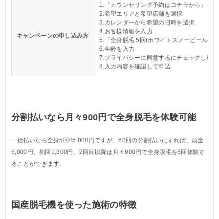
1.「カウンセリング予約はコチラから」を
2.希望エリアと希望店舗を選択
3.カレンダーから希望の日時を選択
4.お客様情報を入力
キャンペーンの申し込み方
5.「全身脱毛 5回(ホワイトスノーピール付き)
6.年齢を入力
7.プライバシーに同意するにチェックし確
8.入力内容を確認して申込
分割払いなら月々900円で全身脱毛を体験可能
一括払いなら全身5回45,000円ですが、60回の分割払いにすれば、頭金
5,000円、初回1,300円、2回目以降は月々900円で全身脱毛を5回体験す
ることができます。
国産脱毛機を使った施術の特徴