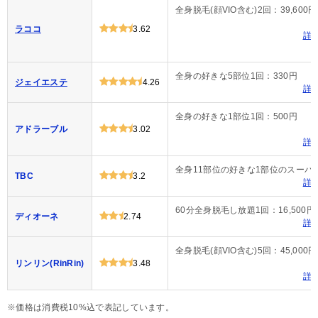
全身脱毛(顔VIO含む)2回：39,600円
ラココ
3.62
詳
全身の好きな5部位1回：330円
ジェイエステ
4.26
詳
全身の好きな1部位1回：500円
アドラーブル
3.02
詳
全身11部位の好きな1部位のスーパー脱
TBC
3.2
詳
60分全身脱毛し放題1回：16,500円
ディオーネ
2.74
詳
全身脱毛(顔VIO含む)5回：45,000円
リンリン(RinRin)
3.48
詳
※価格は消費税10%込で表記しています。