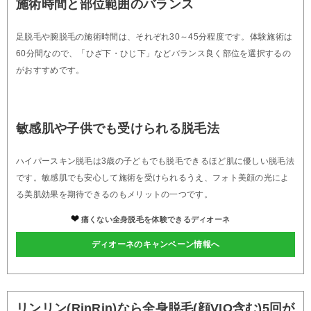
施術時間と部位範囲のバランス
足脱毛や腕脱毛の施術時間は、それぞれ30～45分程度です。体験施術は
60分間なので、「ひざ下・ひじ下」などバランス良く部位を選択するの
がおすすめです。
敏感肌や子供でも受けられる脱毛法
ハイパースキン脱毛は3歳の子どもでも脱毛できるほど肌に優しい脱毛法
です。敏感肌でも安心して施術を受けられるうえ、フォト美顔の光によ
る美肌効果を期待できるのもメリットの一つです。
痛くない全身脱毛を体験できるディオーネ
ディオーネのキャンペーン情報へ
リンリン(RinRin)なら全身脱毛(顔VIO含む)5回が