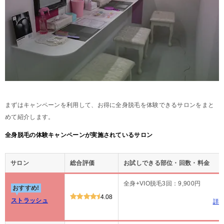
まずはキャンペーンを利用して、お得に全身脱毛を体験できるサロンをまと
めて紹介します。
全身脱毛の体験キャンペーンが実施されているサロン
サロン
総合評価
お試しできる部位・回数・料金
全身+VIO脱毛3回：9,900円
おすすめ!
4.08
ストラッシュ
詳