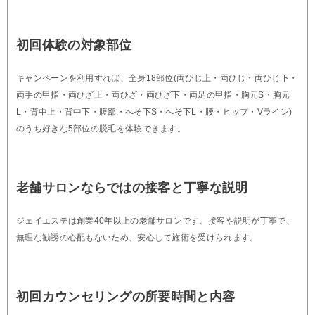
初回体験の対象部位
キャンペーンを利用すれば、全身18部位(両ひじ上・両ひじ・両ひじ下・
両手の甲指・両ひざ上・両ひざ・両ひざ下・両足の甲指・胸元S・胸元
L・背中上・背中下・腹部・へそ下S・へそ下L・腰・ヒップ・Vライン)
のうち好きな5部位の脱毛を体験できます。
老舗サロンならではの接客と丁寧な説明
ジェイエステは創業40年以上の老舗サロンです。接客や説明が丁寧で、
無理な勧誘の心配もないため、安心して施術を受けられます。
初回カウンセリングの所要時間と内容