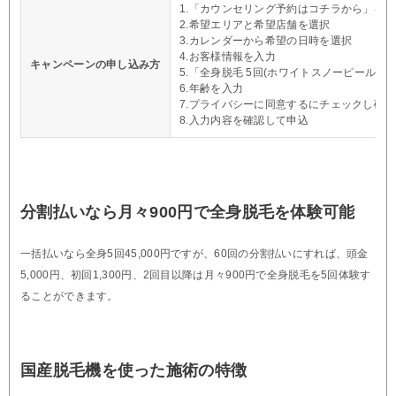
1.「カウンセリング予約はコチラから」を
2.希望エリアと希望店舗を選択
3.カレンダーから希望の日時を選択
4.お客様情報を入力
キャンペーンの申し込み方
5.「全身脱毛 5回(ホワイトスノーピール付き)
6.年齢を入力
7.プライバシーに同意するにチェックし確
8.入力内容を確認して申込
分割払いなら月々900円で全身脱毛を体験可能
一括払いなら全身5回45,000円ですが、60回の分割払いにすれば、頭金
5,000円、初回1,300円、2回目以降は月々900円で全身脱毛を5回体験す
ることができます。
国産脱毛機を使った施術の特徴