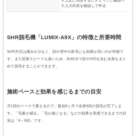
4.上記に同意するにチェックし確認へ
5.入力内容を確認して申込
SHR脱毛機「LUMIX-A9X」の特徴と所要時間
SHR方式は痛みが少なく、顔や背中の産毛にも効果が高いのが特徴で
す。また照射スピードも速いため、約40分で顔やVIOを含む全身をまと
めて脱毛することができます。
施術ペースと効果を感じるまでの目安
月1回のペースで通えるので、最短6ヶ月で全身6回の脱毛が完了しま
す。「毛量が減る」「毛が細くなる」などの効果を実感できるまでの目
安は「4～6回」です。