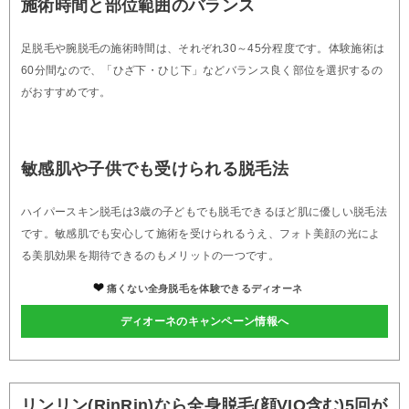
施術時間と部位範囲のバランス
足脱毛や腕脱毛の施術時間は、それぞれ30～45分程度です。体験施術は
60分間なので、「ひざ下・ひじ下」などバランス良く部位を選択するの
がおすすめです。
敏感肌や子供でも受けられる脱毛法
ハイパースキン脱毛は3歳の子どもでも脱毛できるほど肌に優しい脱毛法
です。敏感肌でも安心して施術を受けられるうえ、フォト美顔の光によ
る美肌効果を期待できるのもメリットの一つです。
痛くない全身脱毛を体験できるディオーネ
ディオーネのキャンペーン情報へ
リンリン(RinRin)なら全身脱毛(顔VIO含む)5回が