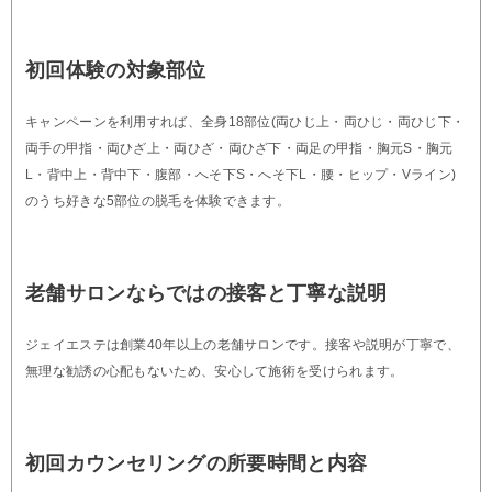
初回体験の対象部位
キャンペーンを利用すれば、全身18部位(両ひじ上・両ひじ・両ひじ下・
両手の甲指・両ひざ上・両ひざ・両ひざ下・両足の甲指・胸元S・胸元
L・背中上・背中下・腹部・へそ下S・へそ下L・腰・ヒップ・Vライン)
のうち好きな5部位の脱毛を体験できます。
老舗サロンならではの接客と丁寧な説明
ジェイエステは創業40年以上の老舗サロンです。接客や説明が丁寧で、
無理な勧誘の心配もないため、安心して施術を受けられます。
初回カウンセリングの所要時間と内容