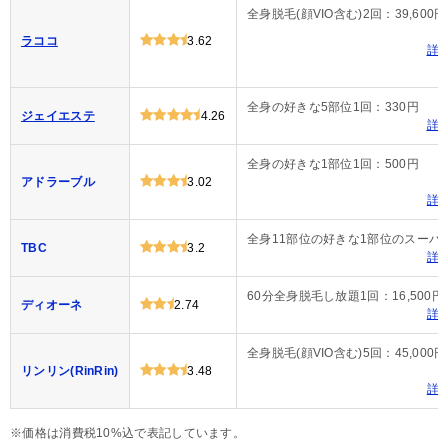
全身脱毛(顔VIO含む)2回：39,600円
ラココ
3.62
詳
全身の好きな5部位1回：330円
ジェイエステ
4.26
詳
全身の好きな1部位1回：500円
アドラーブル
3.02
詳
全身11部位の好きな1部位のスーパー脱
TBC
3.2
詳
60分全身脱毛し放題1回：16,500円
ディオーネ
2.74
詳
全身脱毛(顔VIO含む)5回：45,000円
リンリン(RinRin)
3.48
詳
※価格は消費税10%込で表記しています。