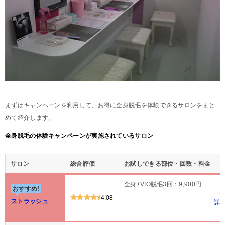
まずはキャンペーンを利用して、お得に全身脱毛を体験できるサロンをまと
めて紹介します。
全身脱毛の体験キャンペーンが実施されているサロン
サロン
総合評価
お試しできる部位・回数・料金
全身+VIO脱毛3回：9,900円
おすすめ!
4.08
ストラッシュ
詳