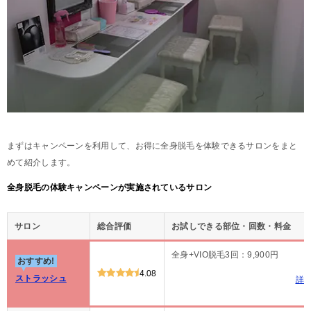
まずはキャンペーンを利用して、お得に全身脱毛を体験できるサロンをまと
めて紹介します。
全身脱毛の体験キャンペーンが実施されているサロン
サロン
総合評価
お試しできる部位・回数・料金
全身+VIO脱毛3回：9,900円
おすすめ!
4.08
ストラッシュ
詳