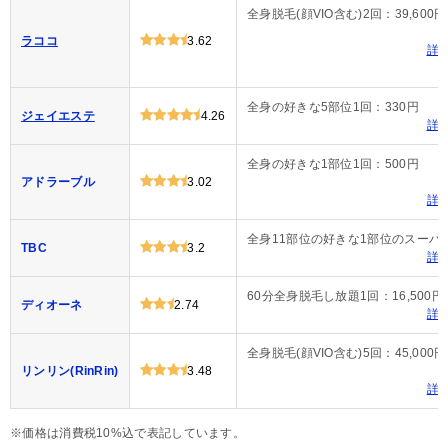
全身脱毛(顔VIO含む)2回：39,600円
ラココ
3.62
詳
全身の好きな5部位1回：330円
ジェイエステ
4.26
詳
全身の好きな1部位1回：500円
アドラーブル
3.02
詳
全身11部位の好きな1部位のスーパー脱
TBC
3.2
詳
60分全身脱毛し放題1回：16,500円
ディオーネ
2.74
詳
全身脱毛(顔VIO含む)5回：45,000円
リンリン(RinRin)
3.48
詳
※価格は消費税10%込で表記しています。