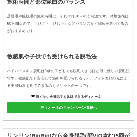
施術時間と部位範囲のバランス
足脱毛や腕脱毛の施術時間は、それぞれ30～45分程度です。体験施術は
60分間なので、「ひざ下・ひじ下」などバランス良く部位を選択するの
がおすすめです。
敏感肌や子供でも受けられる脱毛法
ハイパースキン脱毛は3歳の子どもでも脱毛できるほど肌に優しい脱毛法
です。敏感肌でも安心して施術を受けられるうえ、フォト美顔の光によ
る美肌効果を期待できるのもメリットの一つです。
痛くない全身脱毛を体験できるディオーネ
ディオーネのキャンペーン情報へ
リンリン(RinRin)なら全身脱毛(顔VIO含む)5回が