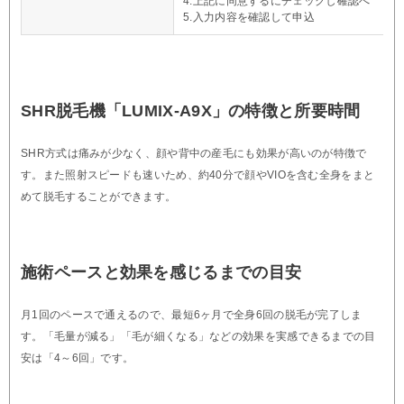
4.上記に同意するにチェックし確認へ
5.入力内容を確認して申込
SHR脱毛機「LUMIX-A9X」の特徴と所要時間
SHR方式は痛みが少なく、顔や背中の産毛にも効果が高いのが特徴で
す。また照射スピードも速いため、約40分で顔やVIOを含む全身をまと
めて脱毛することができます。
施術ペースと効果を感じるまでの目安
月1回のペースで通えるので、最短6ヶ月で全身6回の脱毛が完了しま
す。「毛量が減る」「毛が細くなる」などの効果を実感できるまでの目
安は「4～6回」です。