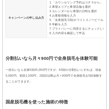
1.「カウンセリング予約はコチラから」を
2.希望エリアと希望店舗を選択
3.カレンダーから希望の日時を選択
4.お客様情報を入力
キャンペーンの申し込み方
5.「全身脱毛 5回(ホワイトスノーピール付き)
6.年齢を入力
7.プライバシーに同意するにチェックし確
8.入力内容を確認して申込
分割払いなら月々900円で全身脱毛を体験可能
一括払いなら全身5回45,000円ですが、60回の分割払いにすれば、頭金
5,000円、初回1,300円、2回目以降は月々900円で全身脱毛を5回体験す
ることができます。
国産脱毛機を使った施術の特徴