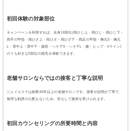
初回体験の対象部位
キャンペーンを利用すれば、全身18部位(両ひじ上・両ひじ・両ひじ下・
両手の甲指・両ひざ上・両ひざ・両ひざ下・両足の甲指・胸元S・胸元
L・背中上・背中下・腹部・へそ下S・へそ下L・腰・ヒップ・Vライン)
のうち好きな5部位の脱毛を体験できます。
老舗サロンならではの接客と丁寧な説明
ジェイエステは創業40年以上の老舗サロンです。接客や説明が丁寧で、
無理な勧誘の心配もないため、安心して施術を受けられます。
初回カウンセリングの所要時間と内容