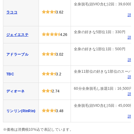
全身脱毛(顔VIO含む)2回：39,600円
ラココ
3.62
詳
全身の好きな5部位1回：330円
ジェイエステ
4.26
詳
全身の好きな1部位1回：500円
アドラーブル
3.02
詳
全身11部位の好きな1部位のスーパー脱
TBC
3.2
詳
60分全身脱毛し放題1回：16,500円
ディオーネ
2.74
詳
全身脱毛(顔VIO含む)5回：45,000円
リンリン(RinRin)
3.48
詳
※価格は消費税10%込で表記しています。