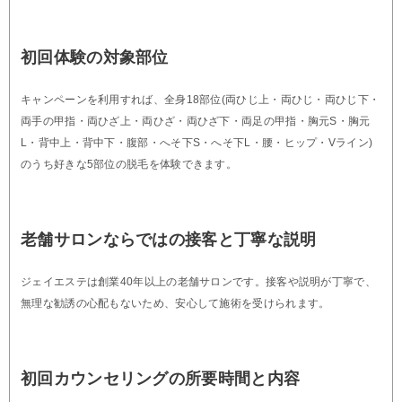
初回体験の対象部位
キャンペーンを利用すれば、全身18部位(両ひじ上・両ひじ・両ひじ下・
両手の甲指・両ひざ上・両ひざ・両ひざ下・両足の甲指・胸元S・胸元
L・背中上・背中下・腹部・へそ下S・へそ下L・腰・ヒップ・Vライン)
のうち好きな5部位の脱毛を体験できます。
老舗サロンならではの接客と丁寧な説明
ジェイエステは創業40年以上の老舗サロンです。接客や説明が丁寧で、
無理な勧誘の心配もないため、安心して施術を受けられます。
初回カウンセリングの所要時間と内容