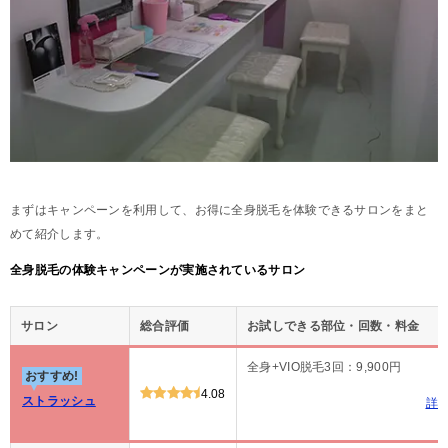
まずはキャンペーンを利用して、お得に全身脱毛を体験できるサロンをまと
めて紹介します。
全身脱毛の体験キャンペーンが実施されているサロン
サロン
総合評価
お試しできる部位・回数・料金
全身+VIO脱毛3回：9,900円
おすすめ!
4.08
ストラッシュ
詳