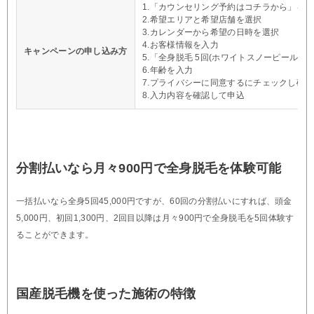
1.「カウンセリング予約はコチラから」を
2.希望エリアと希望店舗を選択
3.カレンダーから希望の日時を選択
4.お客様情報を入力
キャンペーンの申し込み方
5.「全身脱毛 5回(ホワイトスノーピール付き)
6.年齢を入力
7.プライバシーに同意するにチェックし確
8.入力内容を確認して申込
分割払いなら月々900円で全身脱毛を体験可能
一括払いなら全身5回45,000円ですが、60回の分割払いにすれば、頭金
5,000円、初回1,300円、2回目以降は月々900円で全身脱毛を5回体験す
ることができます。
国産脱毛機を使った施術の特徴