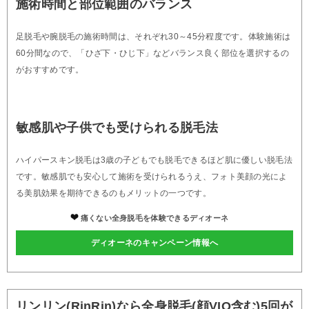
施術時間と部位範囲のバランス
足脱毛や腕脱毛の施術時間は、それぞれ30～45分程度です。体験施術は
60分間なので、「ひざ下・ひじ下」などバランス良く部位を選択するの
がおすすめです。
敏感肌や子供でも受けられる脱毛法
ハイパースキン脱毛は3歳の子どもでも脱毛できるほど肌に優しい脱毛法
です。敏感肌でも安心して施術を受けられるうえ、フォト美顔の光によ
る美肌効果を期待できるのもメリットの一つです。
痛くない全身脱毛を体験できるディオーネ
ディオーネのキャンペーン情報へ
リンリン(RinRin)なら全身脱毛(顔VIO含む)5回が