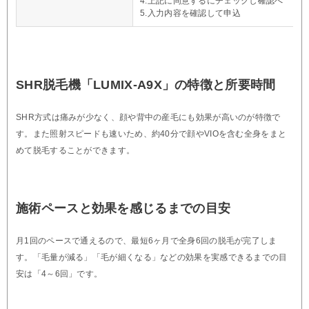
4.上記に同意するにチェックし確認へ
5.入力内容を確認して申込
SHR脱毛機「LUMIX-A9X」の特徴と所要時間
SHR方式は痛みが少なく、顔や背中の産毛にも効果が高いのが特徴で
す。また照射スピードも速いため、約40分で顔やVIOを含む全身をまと
めて脱毛することができます。
施術ペースと効果を感じるまでの目安
月1回のペースで通えるので、最短6ヶ月で全身6回の脱毛が完了しま
す。「毛量が減る」「毛が細くなる」などの効果を実感できるまでの目
安は「4～6回」です。