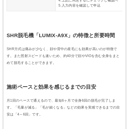
4.上記に同意するにチェックし確認へ
5.入力内容を確認して申込
SHR脱毛機「LUMIX-A9X」の特徴と所要時間
SHR方式は痛みが少なく、顔や背中の産毛にも効果が高いのが特徴で
す。また照射スピードも速いため、約40分で顔やVIOを含む全身をまと
めて脱毛することができます。
施術ペースと効果を感じるまでの目安
月1回のペースで通えるので、最短6ヶ月で全身6回の脱毛が完了しま
す。「毛量が減る」「毛が細くなる」などの効果を実感できるまでの目
安は「4～6回」です。