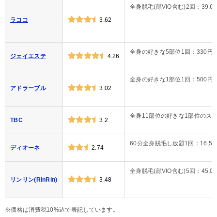
全身脱毛(顔VIO含む)2回：39,6
ラココ
3.62
全身の好きな5部位1回：330円
ジェイエステ
4.26
全身の好きな1部位1回：500円
アドラーブル
3.02
全身11部位の好きな1部位のスーパ
TBC
3.2
60分全身脱毛し放題1回：16,50
ディオーネ
2.74
全身脱毛(顔VIO含む)5回：45,0
リンリン(RinRin)
3.48
※価格は消費税10%込で表記しています。