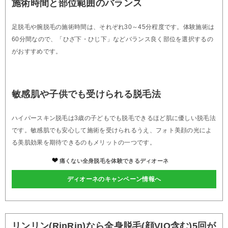
施術時間と部位範囲のバランス
足脱毛や腕脱毛の施術時間は、それぞれ30～45分程度です。体験施術は
60分間なので、「ひざ下・ひじ下」などバランス良く部位を選択するの
がおすすめです。
敏感肌や子供でも受けられる脱毛法
ハイパースキン脱毛は3歳の子どもでも脱毛できるほど肌に優しい脱毛法
です。敏感肌でも安心して施術を受けられるうえ、フォト美顔の光によ
る美肌効果を期待できるのもメリットの一つです。
痛くない全身脱毛を体験できるディオーネ
ディオーネのキャンペーン情報へ
リンリン(RinRin)なら全身脱毛(顔VIO含む)5回が