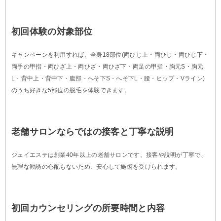
初回体験の対象部位
キャンペーンを利用すれば、全身18部位(両ひじ上・両ひじ・両ひじ下・
両手の甲指・両ひざ上・両ひざ・両ひざ下・両足の甲指・胸元S・胸元
L・背中上・背中下・腹部・へそ下S・へそ下L・腰・ヒップ・Vライン)
のうち好きな5部位の脱毛を体験できます。
老舗サロンならではの接客と丁寧な説明
ジェイエステは創業40年以上の老舗サロンです。接客や説明が丁寧で、
無理な勧誘の心配もないため、安心して施術を受けられます。
初回カウンセリングの所要時間と内容