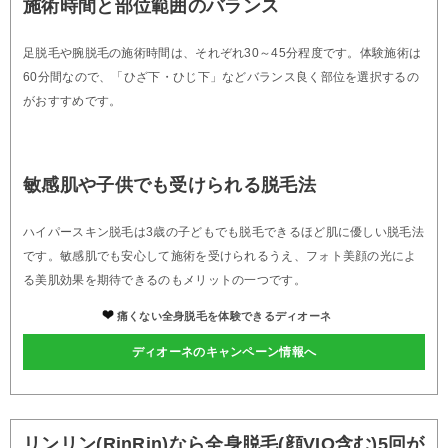
施術時間と部位範囲のバランス
足脱毛や腕脱毛の施術時間は、それぞれ30～45分程度です。体験施術は
60分間なので、「ひざ下・ひじ下」などバランス良く部位を選択するの
がおすすめです。
敏感肌や子供でも受けられる脱毛法
ハイパースキン脱毛は3歳の子どもでも脱毛できるほど肌に優しい脱毛法
です。敏感肌でも安心して施術を受けられるうえ、フォト美顔の光によ
る美肌効果を期待できるのもメリットの一つです。
痛くない全身脱毛を体験できるディオーネ
ディオーネのキャンペーン情報へ
リンリン(RinRin)なら全身脱毛(顔VIO含む)5回が