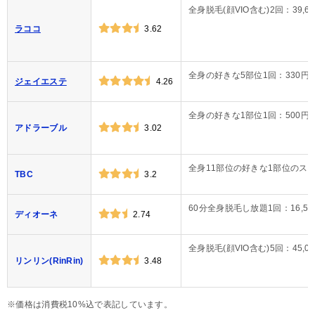
全身脱毛(顔VIO含む)2回：39,6
ラココ
3.62
全身の好きな5部位1回：330円
ジェイエステ
4.26
全身の好きな1部位1回：500円
アドラーブル
3.02
全身11部位の好きな1部位のスーパ
TBC
3.2
60分全身脱毛し放題1回：16,50
ディオーネ
2.74
全身脱毛(顔VIO含む)5回：45,0
リンリン(RinRin)
3.48
※価格は消費税10%込で表記しています。