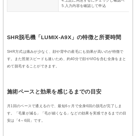
4.上記に同意するにチェックし確認へ
5.入力内容を確認して申込
SHR脱毛機「LUMIX-A9X」の特徴と所要時間
SHR方式は痛みが少なく、顔や背中の産毛にも効果が高いのが特徴で
す。また照射スピードも速いため、約40分で顔やVIOを含む全身をまと
めて脱毛することができます。
施術ペースと効果を感じるまでの目安
月1回のペースで通えるので、最短6ヶ月で全身6回の脱毛が完了しま
す。「毛量が減る」「毛が細くなる」などの効果を実感できるまでの目
安は「4～6回」です。