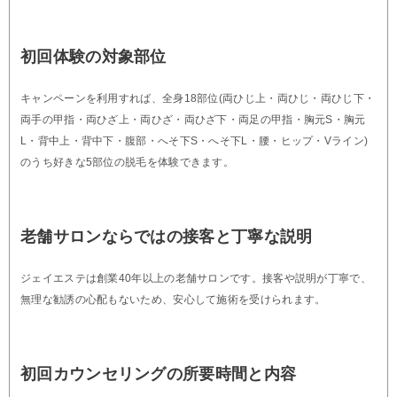
初回体験の対象部位
キャンペーンを利用すれば、全身18部位(両ひじ上・両ひじ・両ひじ下・
両手の甲指・両ひざ上・両ひざ・両ひざ下・両足の甲指・胸元S・胸元
L・背中上・背中下・腹部・へそ下S・へそ下L・腰・ヒップ・Vライン)
のうち好きな5部位の脱毛を体験できます。
老舗サロンならではの接客と丁寧な説明
ジェイエステは創業40年以上の老舗サロンです。接客や説明が丁寧で、
無理な勧誘の心配もないため、安心して施術を受けられます。
初回カウンセリングの所要時間と内容