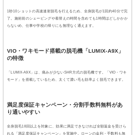
1秒10ショットの高速連射脱毛を行えるため、全身脱毛が1回約40分で完
了。施術前のシェービングや着替えの時間を含めても1時間ほどしかかか
らないめ、仕事や学校の帰りにも無理なく通えます。
VIO・ワキモード搭載の脱毛機「LUMIX-A9X」
の特徴
「LUMIX-A9X」は、痛みが少ないSHR方式の脱毛機です。「VIO・ワキ
モード」を搭載しているため、太くて濃い毛も効率よく脱毛できます。
満足度保証キャンペーン・分割手数料無料があ
り通いやすい
全身脱毛18回以上を対象に、効果に満足できなければ全額返金を受けら
れる「満足度保証キャンペーン」を実施中。ローンの金利・手数料も無