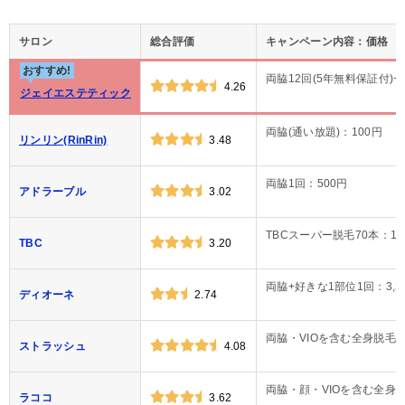
サロン
総合評価
キャンペーン内容：価格
おすすめ!
両脇12回(5年無料保証付)+
4.26
ジェイエステティック
両脇(通い放題)：100円
リンリン(RinRin)
3.48
両脇1回：500円
アドラーブル
3.02
TBCスーパー脱毛70本：1,0
TBC
3.20
両脇+好きな1部位1回：3,3
ディオーネ
2.74
両脇・VIOを含む全身脱毛3回
ストラッシュ
4.08
両脇・顔・VIOを含む全身脱毛
ラココ
3.62