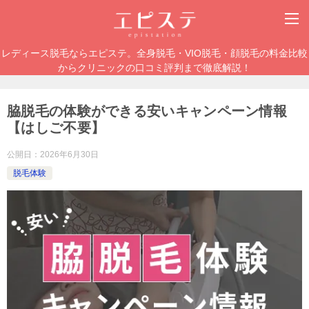
レディース脱毛ならエピステ。全身脱毛・VIO脱毛・顔脱毛の料金比較
からクリニックの口コミ評判まで徹底解説！
脇脱毛の体験ができる安いキャンペーン情報
【はしご不要】
公開日：
2026年6月30日
脱毛体験