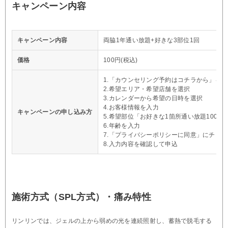
キャンペーン内容
キャンペーン内容
両脇1年通い放題+好きな3部位1回
価格
100円(税込)
1.「カウンセリング予約はコチラから」を
2.希望エリア・希望店舗を選択
3.カレンダーから希望の日時を選択
4.お客様情報を入力
キャンペーンの申し込み方
5.希望部位「お好きな1箇所通い放題100円
6.年齢を入力
7.「プライバシーポリシーに同意」にチェ
8.入力内容を確認して申込
施術方式（SPL方式）・痛み特性
リンリンでは、ジェルの上から弱めの光を連続照射し、蓄熱で脱毛する