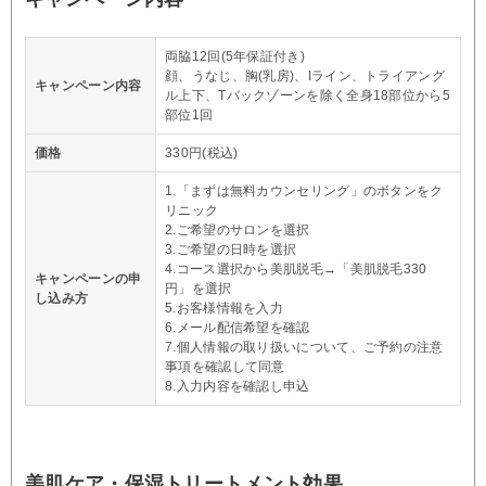
両脇12回(5年保証付き)
顔、うなじ、胸(乳房)、Iライン、トライアング
キャンペーン内容
ル上下、Tバックゾーンを除く全身18部位から5
部位1回
価格
330円(税込)
1.「まずは無料カウンセリング」のボタンをク
リニック
2.ご希望のサロンを選択
3.ご希望の日時を選択
4.コース選択から美肌脱毛→「美肌脱毛330
キャンペーンの申
円」を選択
し込み方
5.お客様情報を入力
6.メール配信希望を確認
7.個人情報の取り扱いについて、ご予約の注意
事項を確認して同意
8.入力内容を確認し申込
美肌ケア・保湿トリートメント効果