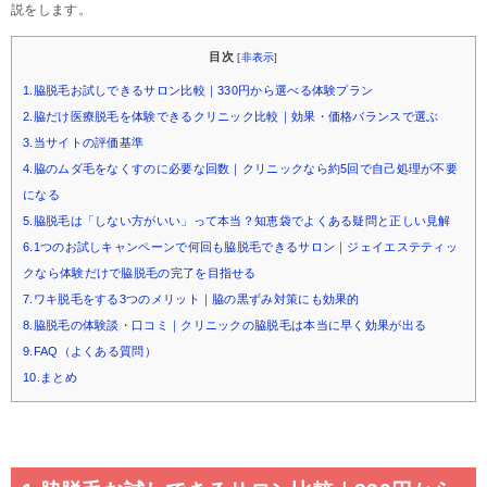
説をします。
目次
[
非表示
]
1.脇脱毛お試しできるサロン比較｜330円から選べる体験プラン
2.脇だけ医療脱毛を体験できるクリニック比較｜効果・価格バランスで選ぶ
3.当サイトの評価基準
4.脇のムダ毛をなくすのに必要な回数｜クリニックなら約5回で自己処理が不要
になる
5.脇脱毛は「しない方がいい」って本当？知恵袋でよくある疑問と正しい見解
6.1つのお試しキャンペーンで何回も脇脱毛できるサロン｜ジェイエステティッ
クなら体験だけで脇脱毛の完了を目指せる
7.ワキ脱毛をする3つのメリット｜脇の黒ずみ対策にも効果的
8.脇脱毛の体験談・口コミ｜クリニックの脇脱毛は本当に早く効果が出る
9.FAQ（よくある質問）
10.まとめ