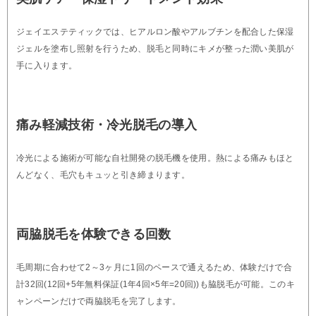
ジェイエステティックでは、ヒアルロン酸やアルブチンを配合した保湿
ジェルを塗布し照射を行うため、脱毛と同時にキメが整った潤い美肌が
手に入ります。
痛み軽減技術・冷光脱毛の導入
冷光による施術が可能な自社開発の脱毛機を使用。熱による痛みもほと
んどなく、毛穴もキュッと引き締まります。
両脇脱毛を体験できる回数
毛周期に合わせて2～3ヶ月に1回のペースで通えるため、体験だけで合
計32回(12回+5年無料保証(1年4回×5年=20回))も脇脱毛が可能。このキ
ャンペーンだけで両脇脱毛を完了します。