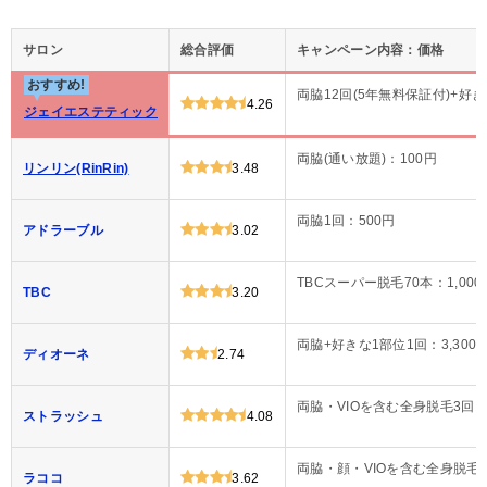
サロン
総合評価
キャンペーン内容：価格
おすすめ!
両脇12回(5年無料保証付)+好き
4.26
ジェイエステティック
両脇(通い放題)：100円
リンリン(RinRin)
3.48
両脇1回：500円
アドラーブル
3.02
TBCスーパー脱毛70本：1,000
TBC
3.20
両脇+好きな1部位1回：3,300
ディオーネ
2.74
両脇・VIOを含む全身脱毛3回：9
ストラッシュ
4.08
両脇・顔・VIOを含む全身脱毛2回
ラココ
3.62