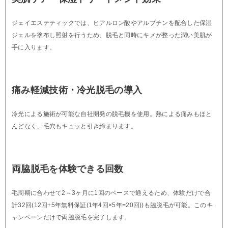
ジェイエステティックでは、ヒアルロン酸やアルブチンを配合した保湿
ジェルを塗布し照射を行うため、脱毛と同時にキメが整った潤い美肌が
手に入ります。
痛み軽減技術・冷光脱毛の導入
冷光による施術が可能な自社開発の脱毛機を使用。熱による痛みもほと
んどなく、毛穴もキュッと引き締まります。
両脇脱毛を体験できる回数
毛周期に合わせて2～3ヶ月に1回のペースで通えるため、体験だけで合
計32回(12回+5年無料保証(1年4回×5年=20回))も脇脱毛が可能。このキ
ャンペーンだけで両脇脱毛を完了します。