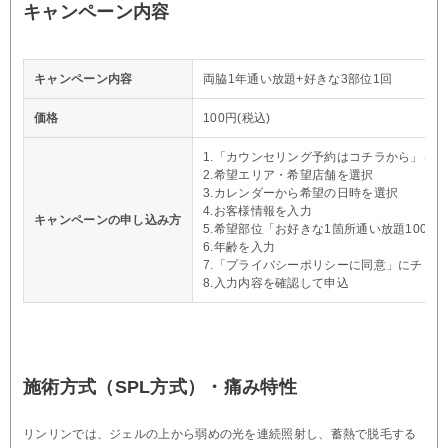
キャンペーン内容
キャンペーン内容
両脇1年通い放題+好きな3部位1回
価格
100円(税込)
1.「カウンセリング予約はコチラから」を
2.希望エリア・希望店舗を選択
3.カレンダーから希望の日時を選択
4.お客様情報を入力
キャンペーンの申し込み方
5.希望部位「お好きな1箇所通い放題100円
6.年齢を入力
7.「プライバシーポリシーに同意」にチェ
8.入力内容を確認して申込
施術方式（SPL方式）・痛み特性
リンリンでは、ジェルの上から弱めの光を連続照射し、蓄熱で脱毛する