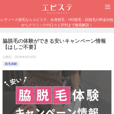
レディース脱毛ならエピステ。全身脱毛・VIO脱毛・顔脱毛の料金比較
からクリニックの口コミ評判まで徹底解説！
脇脱毛の体験ができる安いキャンペーン情報
【はしご不要】
公開日：
2026年6月30日
脱毛体験