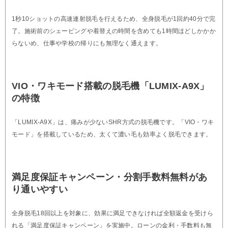
1秒10ショットの高速連射脱毛を行えるため、全身脱毛が1回約40分で完
了。施術前のシェービングや着替えの時間を含めても1時間ほどしかかか
らないめ、仕事や学校の帰りにも無理なく通えます。
VIO・ワキモード搭載の脱毛機「LUMIX-A9X」
の特徴
「LUMIX-A9X」は、痛みが少ないSHR方式の脱毛機です。「VIO・ワキ
モード」を搭載しているため、太くて濃い毛も効率よく脱毛できます。
満足度保証キャンペーン・分割手数料無料があ
り通いやすい
全身脱毛18回以上を対象に、効果に満足できなければ全額返金を受けら
れる「満足度保証キャンペーン」を実施中。ローンの金利・手数料も無