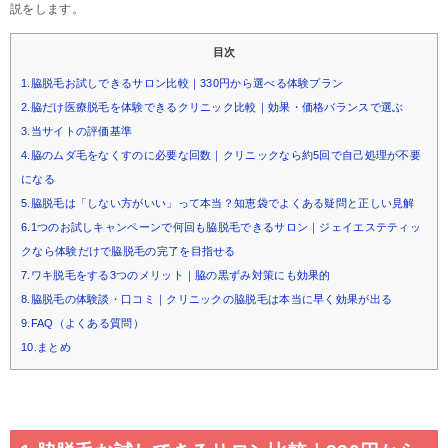
説をします。
目次
1.脇脱毛お試しできるサロン比較｜330円から選べる体験プラン
2.脇だけ医療脱毛を体験できるクリニック比較｜効果・価格バランスで選ぶ
3.当サイトの評価基準
4.脇のムダ毛をなくすのに必要な回数｜クリニックなら約5回で自己処理が不要
になる
5.脇脱毛は「しない方がいい」って本当？知恵袋でよくある疑問と正しい見解
6.1つのお試しキャンペーンで何回も脇脱毛できるサロン｜ジェイエステティッ
クなら体験だけで脇脱毛の完了を目指せる
7.ワキ脱毛をする3つのメリット｜脇の黒ずみ対策にも効果的
8.脇脱毛の体験談・口コミ｜クリニックの脇脱毛は本当に早く効果が出る
9.FAQ（よくある質問）
10.まとめ