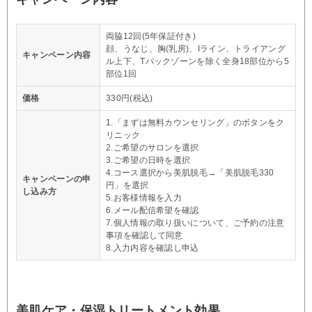
両脇12回(5年保証付き)
顔、うなじ、胸(乳房)、Iライン、トライアング
キャンペーン内容
ル上下、Tバックゾーンを除く全身18部位から5
部位1回
価格
330円(税込)
1.「まずは無料カウンセリング」のボタンをク
リニック
2.ご希望のサロンを選択
3.ご希望の日時を選択
4.コース選択から美肌脱毛→「美肌脱毛330
キャンペーンの申
円」を選択
し込み方
5.お客様情報を入力
6.メール配信希望を確認
7.個人情報の取り扱いについて、ご予約の注意
事項を確認して同意
8.入力内容を確認し申込
美肌ケア・保湿トリートメント効果