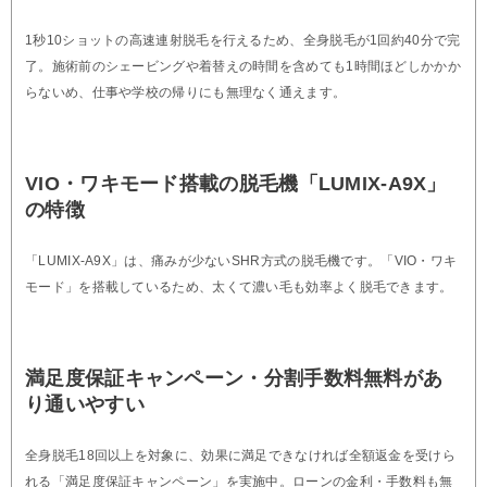
1秒10ショットの高速連射脱毛を行えるため、全身脱毛が1回約40分で完
了。施術前のシェービングや着替えの時間を含めても1時間ほどしかかか
らないめ、仕事や学校の帰りにも無理なく通えます。
VIO・ワキモード搭載の脱毛機「LUMIX-A9X」
の特徴
「LUMIX-A9X」は、痛みが少ないSHR方式の脱毛機です。「VIO・ワキ
モード」を搭載しているため、太くて濃い毛も効率よく脱毛できます。
満足度保証キャンペーン・分割手数料無料があ
り通いやすい
全身脱毛18回以上を対象に、効果に満足できなければ全額返金を受けら
れる「満足度保証キャンペーン」を実施中。ローンの金利・手数料も無