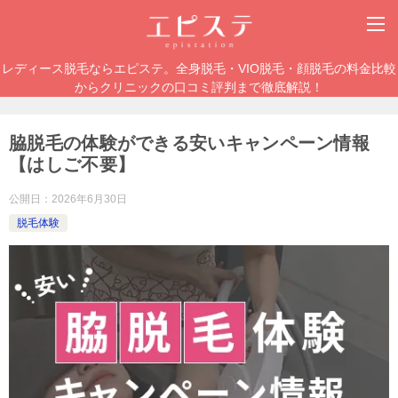
レディース脱毛ならエピステ。全身脱毛・VIO脱毛・顔脱毛の料金比較
からクリニックの口コミ評判まで徹底解説！
脇脱毛の体験ができる安いキャンペーン情報
【はしご不要】
公開日：
2026年6月30日
脱毛体験