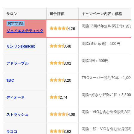
サロン
総合評価
キャンペーン内容：価格
おすすめ!
両脇12回(5年無料保証付)+好き
4.26
ジェイエステティック
両脇(通い放題)：100円
リンリン(RinRin)
3.48
両脇1回：500円
アドラーブル
3.02
TBCスーパー脱毛70本：1,000
TBC
3.20
両脇+好きな1部位1回：3,300
ディオーネ
2.74
両脇・VIOを含む全身脱毛3回：9
ストラッシュ
4.08
両脇・顔・VIOを含む全身脱毛2回
ラココ
3.62