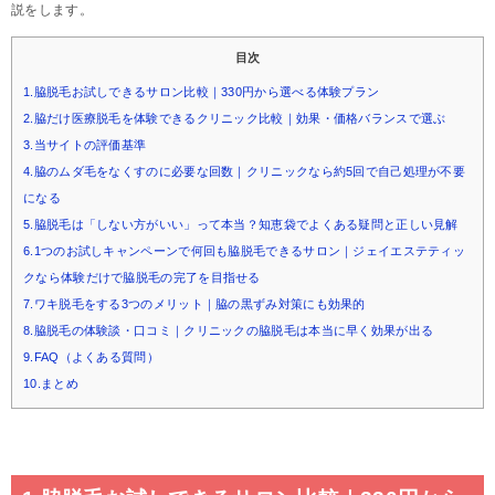
説をします。
目次
1.脇脱毛お試しできるサロン比較｜330円から選べる体験プラン
2.脇だけ医療脱毛を体験できるクリニック比較｜効果・価格バランスで選ぶ
3.当サイトの評価基準
4.脇のムダ毛をなくすのに必要な回数｜クリニックなら約5回で自己処理が不要
になる
5.脇脱毛は「しない方がいい」って本当？知恵袋でよくある疑問と正しい見解
6.1つのお試しキャンペーンで何回も脇脱毛できるサロン｜ジェイエステティッ
クなら体験だけで脇脱毛の完了を目指せる
7.ワキ脱毛をする3つのメリット｜脇の黒ずみ対策にも効果的
8.脇脱毛の体験談・口コミ｜クリニックの脇脱毛は本当に早く効果が出る
9.FAQ（よくある質問）
10.まとめ