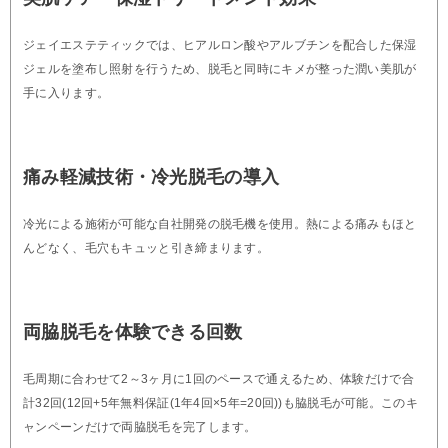
ジェイエステティックでは、ヒアルロン酸やアルブチンを配合した保湿
ジェルを塗布し照射を行うため、脱毛と同時にキメが整った潤い美肌が
手に入ります。
痛み軽減技術・冷光脱毛の導入
冷光による施術が可能な自社開発の脱毛機を使用。熱による痛みもほと
んどなく、毛穴もキュッと引き締まります。
両脇脱毛を体験できる回数
毛周期に合わせて2～3ヶ月に1回のペースで通えるため、体験だけで合
計32回(12回+5年無料保証(1年4回×5年=20回))も脇脱毛が可能。このキ
ャンペーンだけで両脇脱毛を完了します。