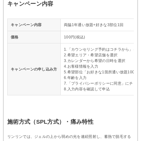
キャンペーン内容
キャンペーン内容
両脇1年通い放題+好きな3部位1回
価格
100円(税込)
1.「カウンセリング予約はコチラから」を
2.希望エリア・希望店舗を選択
3.カレンダーから希望の日時を選択
4.お客様情報を入力
キャンペーンの申し込み方
5.希望部位「お好きな1箇所通い放題100円
6.年齢を入力
7.「プライバシーポリシーに同意」にチェ
8.入力内容を確認して申込
施術方式（SPL方式）・痛み特性
リンリンでは、ジェルの上から弱めの光を連続照射し、蓄熱で脱毛する