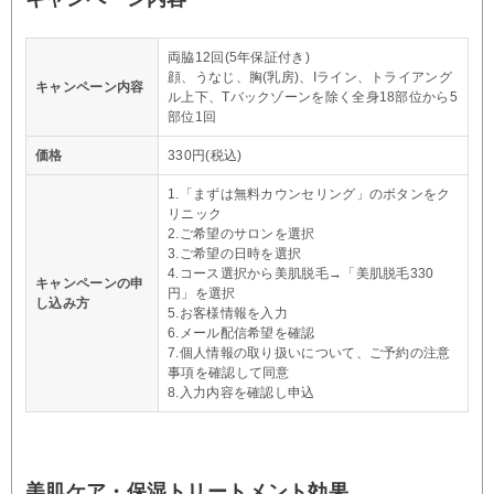
両脇12回(5年保証付き)
顔、うなじ、胸(乳房)、Iライン、トライアング
キャンペーン内容
ル上下、Tバックゾーンを除く全身18部位から5
部位1回
価格
330円(税込)
1.「まずは無料カウンセリング」のボタンをク
リニック
2.ご希望のサロンを選択
3.ご希望の日時を選択
4.コース選択から美肌脱毛→「美肌脱毛330
キャンペーンの申
円」を選択
し込み方
5.お客様情報を入力
6.メール配信希望を確認
7.個人情報の取り扱いについて、ご予約の注意
事項を確認して同意
8.入力内容を確認し申込
美肌ケア・保湿トリートメント効果