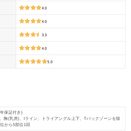
4.0
4.0
3.3
4.0
5.0
5年保証付き)
、胸(乳房)、Iライン、トライアングル上下、Tバックゾーンを除
部位から5部位1回