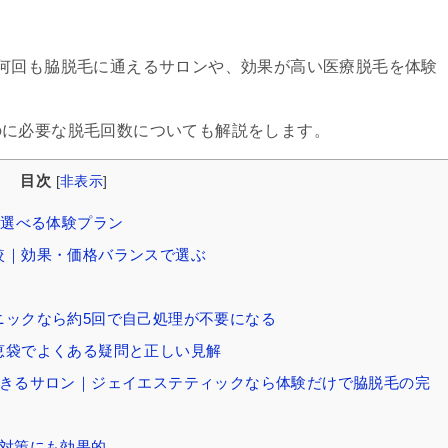
？
何回も脇脱毛に通えるサロンや、効果が高い医療脱毛を体験
のに必要な脱毛回数についても解説をします。
目次
[
非表示
]
ら選べる体験プラン
較｜効果・価格バランスで選ぶ
ニックなら約5回で自己処理が不要になる
恵袋でよくある疑問と正しい見解
できるサロン｜ジェイエステティックなら体験だけで脇脱毛の完
み対策にも効果的