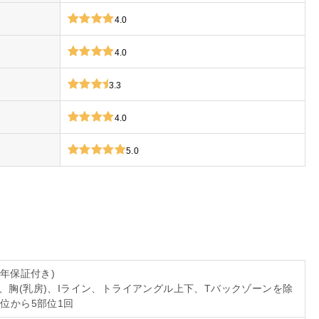
4.0
4.0
3.3
4.0
5.0
5年保証付き)
、胸(乳房)、Iライン、トライアングル上下、Tバックゾーンを除
部位から5部位1回