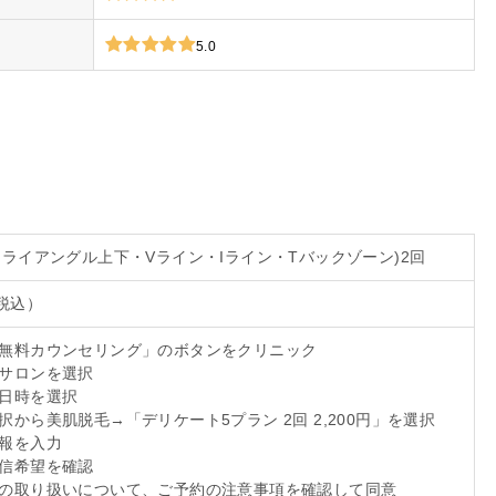
5.0
(トライアングル上下・Vライン・Iライン・Tバックゾーン)2回
（税込）
は無料カウンセリング」のボタンをクリニック
のサロンを選択
の日時を選択
選択から美肌脱毛→「デリケート5プラン 2回 2,200円」を選択
情報を入力
配信希望を確認
報の取り扱いについて、ご予約の注意事項を確認して同意