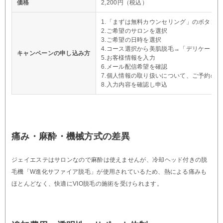
価格
2,200円（税込）
1.「まずは無料カウンセリング」のボタン
2.ご希望のサロンを選択
3.ご希望の日時を選択
4.コース選択から美肌脱毛→「デリケート5プラ
キャンペーンの申し込み方
5.お客様情報を入力
6.メール配信希望を確認
7.個人情報の取り扱いについて、ご予約の
8.入力内容を確認し申込
痛み・麻酔・機械方式の差異
ジェイエステはサロンなので麻酔は使えませんが、冷却ヘッド付きの脱
毛機「W進化サファイア脱毛」が使用されているため、熱による痛みも
ほとんどなく、快適にVIO脱毛の施術を受けられます。