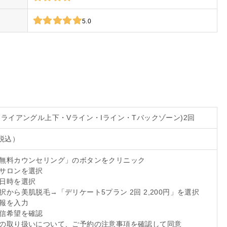
5.0
(トライアングル上下・Vライン・Iライン・Tバックゾーン)2回
（税込）
は無料カウンセリング」のボタンをクリニック
のサロンを選択
の日時を選択
選択から美肌脱毛→「デリケート5プラン 2回 2,200円」を選択
情報を入力
配信希望を確認
報の取り扱いについて、ご予約の注意事項を確認して同意