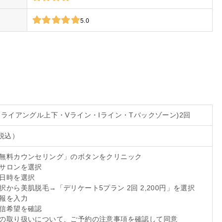
5.0
(トライアングル上下・Vライン・Iライン・Tバックゾーン)2回
（税込）
は無料カウンセリング」のボタンをクリニック
のサロンを選択
の日時を選択
選択から美肌脱毛→「デリケート5プラン 2回 2,200円」を選択
情報を入力
配信希望を確認
報の取り扱いについて、ご予約の注意事項を確認して同意