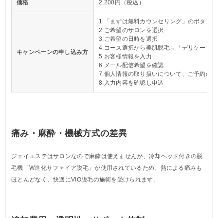
価格
2,200円（税込）
1.「まずは無料カウンセリング」のボタン
2.ご希望のサロンを選択
3.ご希望の日時を選択
4.コース選択から美肌脱毛→「デリケート5プラ
キャンペーンの申し込み方
5.お客様情報を入力
6.メール配信希望を確認
7.個人情報の取り扱いについて、ご予約の
8.入力内容を確認し申込
痛み・麻酔・機械方式の差異
ジェイエステはサロンなので麻酔は使えませんが、冷却ヘッド付きの脱
毛機「W進化サファイア脱毛」が使用されているため、熱による痛みも
ほとんどなく、快適にVIO脱毛の施術を受けられます。