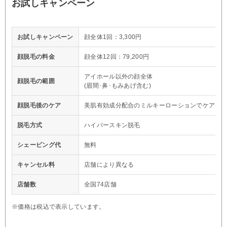
お試しキャンペーン
お試しキャンペーン
顔全体1回：3,300円
顔脱毛の料金
顔全体12回：79,200円
アイホール以外の顔全体
顔脱毛の範囲
(眉間･鼻･もみあげ含む)
顔脱毛後のケア
美肌有効成分配合のミルキーローションでケア
脱毛方式
ハイパースキン脱毛
シェービング代
無料
キャンセル料
店舗により異なる
店舗数
全国74店舗
※価格は税込で表示しています。