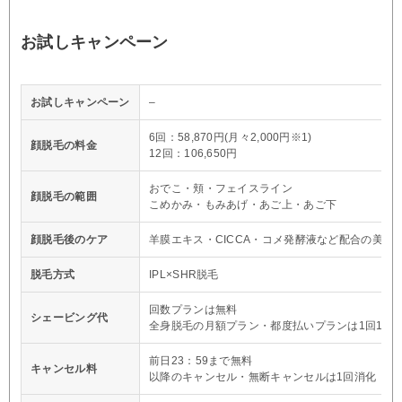
お試しキャンペーン
お試しキャンペーン
–
6回：58,870円(月々2,000円※1)
顔脱毛の料金
12回：106,650円
おでこ・頬・フェイスライン
顔脱毛の範囲
こめかみ・もみあげ・あご上・あご下
顔脱毛後のケア
羊膜エキス・CICCA・コメ発酵液など配合の美容
脱毛方式
IPL×SHR脱毛
回数プランは無料
シェービング代
全身脱毛の月額プラン・都度払いプランは1回1,10
前日23：59まで無料
キャンセル料
以降のキャンセル・無断キャンセルは1回消化