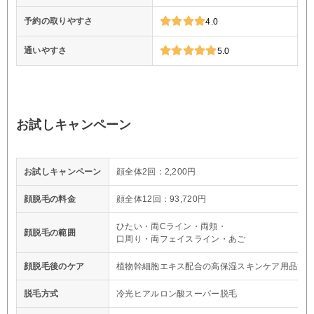
予約の取りやすさ
4.0
通いやすさ
5.0
お試しキャンペーン
お試しキャンペーン
顔全体2回：2,200円
顔脱毛の料金
顔全体12回：93,720円
ひたい・両Cライン・両頬・
顔脱毛の範囲
口周り・両フェイスライン・あご
顔脱毛後のケア
植物幹細胞エキス配合の高保湿スキンケア用品で
脱毛方式
冷光ヒアルロン酸スーパー脱毛