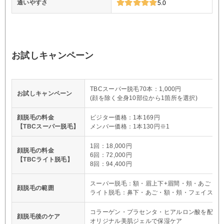
通いやすさ
5.0
お試しキャンペーン
TBCスーパー脱毛70本：1,000円
お試しキャンペーン
(顔を除く全身10部位から1箇所を選択)
顔脱毛の料金
ビジター価格：1本169円
【TBCスーパー脱毛】
メンバー価格：1本130円※1
1回：18,000円
顔脱毛の料金
6回：72,000円
【TBCライト脱毛】
8回：94,400円
スーパー脱毛：額・眉上下+眉間・頬・あご・鼻
顔脱毛の範囲
ライト脱毛：鼻下・あご・額・頬・フェイスラ
コラーゲン・プラセンタ・ヒアルロン酸を配合
顔脱毛後のケア
オリジナル美肌ジェルで保湿ケア