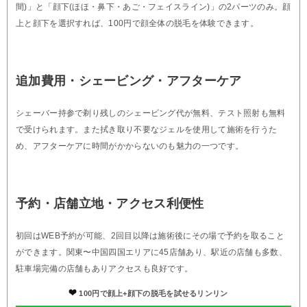
間)」と「顔下(ほほ・鼻下・あご・フェイスライン)」の2パーツのみ。顔
上と顔下を選択すれば、100円で顔全体の脱毛を体験できます。
追加費用・シェービング・アフターケア
シェーバー持参で剃り残しのシェービング代が無料、テスト照射も無料
で受けられます。また拭き取り不要なジェルを使用して施術を行うた
め、アフターケアに時間がかからないのも魅力の一つです。
予約・店舗立地・アクセス利便性
初回はWEB予約が可能、2回目以降は施術後にその場で予約を取ること
ができます。関東〜中国四国エリアに45店舗あり、駅近の店舗も多数、
駐車場完備の店舗もありアクセスも良好です。
100円で顔上+顔下の脱毛を試せるリンリン