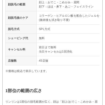
顔上：おでこ・こめかみ・眉間
顔脱毛の範囲
顔下：ほほ・鼻下・あご・フェイスライン
コラーゲン・ヒアルロン酸を配合したジェルを使
顔脱毛後のケア
(施術後も拭き取り不要)
脱毛方式
SPL方式
シェービング代
無料
前日まで無料
キャンセル料
当日キャンセルは1回消化
店舗数
45店舗
※価格は税込で表示しています。
1部位の範囲の広さ
リンリンは1部位の脱毛範囲が広く、顔は「顔上(おでこ・こめかみ・眉