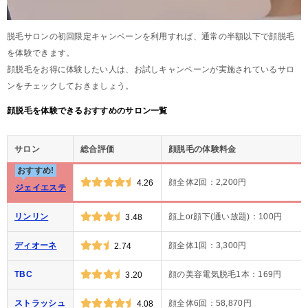
脱毛サロンの初回限定キャンペーンを利用すれば、通常の半額以下で顔脱毛
を体験できます。
顔脱毛をお得に体験したい人は、お試しキャンペーンが実施されているサロ
ンをチェックしておきましょう。
顔脱毛を体験できるおすすめのサロン一覧
サロン
総合評価
顔脱毛の体験料金
おすすめ!
顔全体2回：2,200円
4.26
ジェイエステ
リンリン
顔上or顔下(通い放題)：100円
3.48
ディオーネ
顔全体1回：3,300円
2.74
TBC
顔の美容電気脱毛1本：169円
3.20
ストラッシュ
顔全体6回：58,870円
4.08