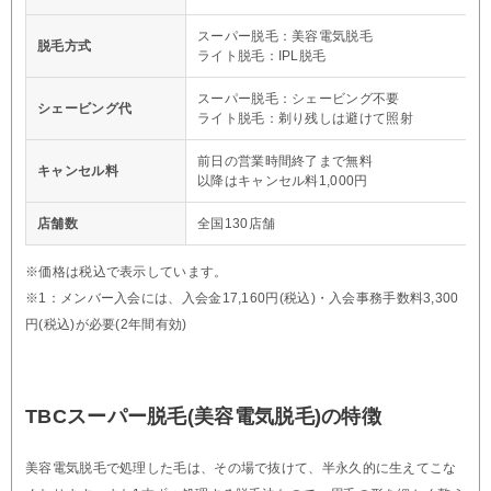
スーパー脱毛：美容電気脱毛
脱毛方式
ライト脱毛：IPL脱毛
スーパー脱毛：シェービング不要
シェービング代
ライト脱毛：剃り残しは避けて照射
前日の営業時間終了まで無料
キャンセル料
以降はキャンセル料1,000円
店舗数
全国130店舗
※価格は税込で表示しています。
※1：メンバー入会には、入会金17,160円(税込)・入会事務手数料3,300
円(税込)が必要(2年間有効)
TBCスーパー脱毛(美容電気脱毛)の特徴
美容電気脱毛で処理した毛は、その場で抜けて、半永久的に生えてこな