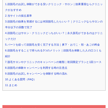
1.顔脱毛のお試し体験ができる安いクリニック・サロン｜効果重視ならクリニッ
クがおすすめ
2.当サイトの採点基準
3.顔脱毛の効果を実感するには何回脱毛したらいい？｜クリニックならサロンの
半分以下の回数で完了
4.顔脱毛にはサロン・クリニックどっちがいい？｜永久脱毛ができるのはクリニ
ックだけ
5.パーツを絞って顔脱毛を安く完了する方法｜鼻下・おでこ・頬・あごの料金
6.顔脱毛をすることで得られる3つのメリット｜顔脱毛を体験した人の口コミも
紹介
7.脱毛サロンやクリニックのキャンペーンの種類｜初回限定プランと1回コース
8.顔脱毛の体験キャンペーンを利用する時の注意点
9.顔脱毛のお試しキャンペーンを体験する時の流れ
10.よくある質問（FAQ）
11.まとめ