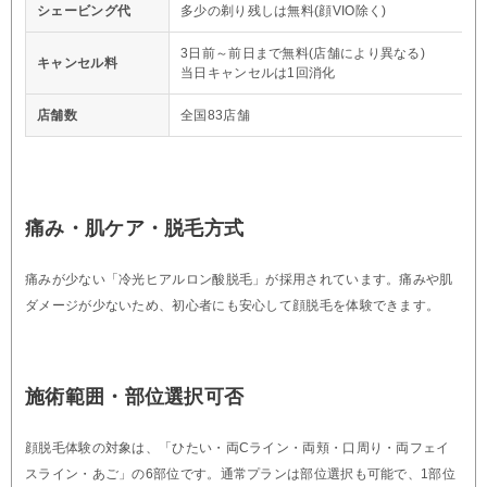
シェービング代
多少の剃り残しは無料(顔VIO除く)
3日前～前日まで無料(店舗により異なる)
キャンセル料
当日キャンセルは1回消化
店舗数
全国83店舗
痛み・肌ケア・脱毛方式
痛みが少ない「冷光ヒアルロン酸脱毛」が採用されています。痛みや肌
ダメージが少ないため、初心者にも安心して顔脱毛を体験できます。
施術範囲・部位選択可否
顔脱毛体験の対象は、「ひたい・両Cライン・両頬・口周り・両フェイ
スライン・あご」の6部位です。通常プランは部位選択も可能で、1部位