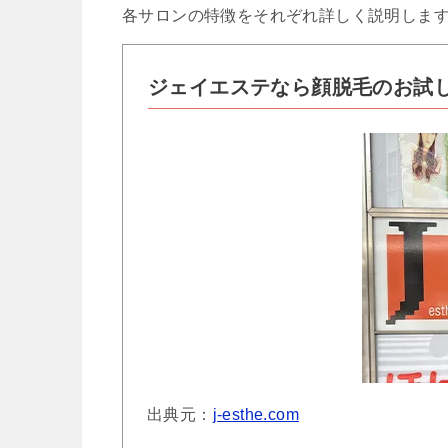
各サロンの特徴をそれぞれ詳しく説明しま
ジェイエステなら顔脱毛のお試し体
出典元：
j-esthe.com