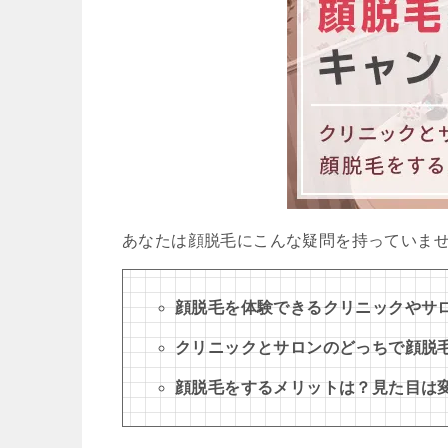
あなたは顔脱毛にこんな疑問を持っていま
顔脱毛を体験できるクリニックやサ
クリニックとサロンのどっちで顔脱
顔脱毛をするメリットは？見た目は