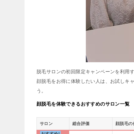
脱毛サロンの初回限定キャンペーンを利用
顔脱毛をお得に体験したい人は、お試しキ
う。
顔脱毛を体験できるおすすめのサロン一覧
サロン
総合評価
顔脱毛の
おすすめ!