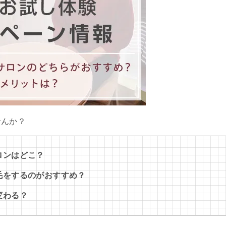
せんか？
ロンはどこ？
毛をするのがおすすめ？
変わる？