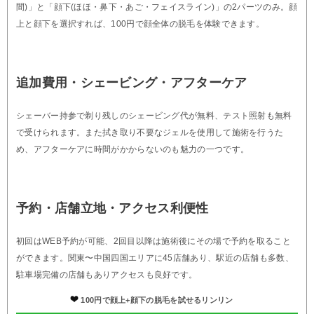
間)」と「顔下(ほほ・鼻下・あご・フェイスライン)」の2パーツのみ。顔
上と顔下を選択すれば、100円で顔全体の脱毛を体験できます。
追加費用・シェービング・アフターケア
シェーバー持参で剃り残しのシェービング代が無料、テスト照射も無料
で受けられます。また拭き取り不要なジェルを使用して施術を行うた
め、アフターケアに時間がかからないのも魅力の一つです。
予約・店舗立地・アクセス利便性
初回はWEB予約が可能、2回目以降は施術後にその場で予約を取ること
ができます。関東〜中国四国エリアに45店舗あり、駅近の店舗も多数、
駐車場完備の店舗もありアクセスも良好です。
100円で顔上+顔下の脱毛を試せるリンリン