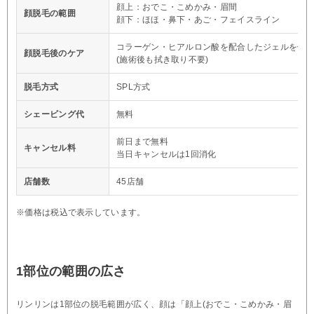
顔上：おでこ・こめかみ・眉間
顔脱毛の範囲
顔下：ほほ・鼻下・あご・フェイスライン
コラーゲン・ヒアルロン酸を配合したジェルを使
顔脱毛後のケア
(施術後も拭き取り不要)
脱毛方式
SPL方式
シェービング代
無料
前日まで無料
キャンセル料
当日キャンセルは1回消化
店舗数
45店舗
※価格は税込で表示しています。
1部位の範囲の広さ
リンリンは1部位の脱毛範囲が広く、顔は「顔上(おでこ・こめかみ・眉