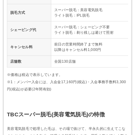
スーパー脱毛：美容電気脱毛
脱毛方式
ライト脱毛：IPL脱毛
スーパー脱毛：シェービング不要
シェービング代
ライト脱毛：剃り残しは避けて照射
前日の営業時間終了まで無料
キャンセル料
以降はキャンセル料1,000円
店舗数
全国130店舗
※価格は税込で表示しています。
※1：メンバー入会には、入会金17,160円(税込)・入会事務手数料3,300
円(税込)が必要(2年間有効)
TBCスーパー脱毛(美容電気脱毛)の特徴
美容電気脱毛で処理した毛は、その場で抜けて、半永久的に生えてこな