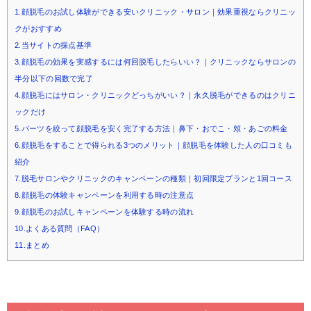
1.顔脱毛のお試し体験ができる安いクリニック・サロン｜効果重視ならクリニッ
クがおすすめ
2.当サイトの採点基準
3.顔脱毛の効果を実感するには何回脱毛したらいい？｜クリニックならサロンの
半分以下の回数で完了
4.顔脱毛にはサロン・クリニックどっちがいい？｜永久脱毛ができるのはクリニ
ックだけ
5.パーツを絞って顔脱毛を安く完了する方法｜鼻下・おでこ・頬・あごの料金
6.顔脱毛をすることで得られる3つのメリット｜顔脱毛を体験した人の口コミも
紹介
7.脱毛サロンやクリニックのキャンペーンの種類｜初回限定プランと1回コース
8.顔脱毛の体験キャンペーンを利用する時の注意点
9.顔脱毛のお試しキャンペーンを体験する時の流れ
10.よくある質問（FAQ）
11.まとめ