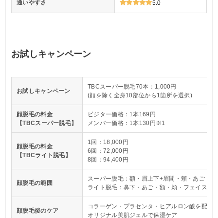
通いやすさ
5.0
お試しキャンペーン
TBCスーパー脱毛70本：1,000円
お試しキャンペーン
(顔を除く全身10部位から1箇所を選択)
顔脱毛の料金
ビジター価格：1本169円
【TBCスーパー脱毛】
メンバー価格：1本130円※1
1回：18,000円
顔脱毛の料金
6回：72,000円
【TBCライト脱毛】
8回：94,400円
スーパー脱毛：額・眉上下+眉間・頬・あご・鼻
顔脱毛の範囲
ライト脱毛：鼻下・あご・額・頬・フェイスラ
コラーゲン・プラセンタ・ヒアルロン酸を配合
顔脱毛後のケア
オリジナル美肌ジェルで保湿ケア