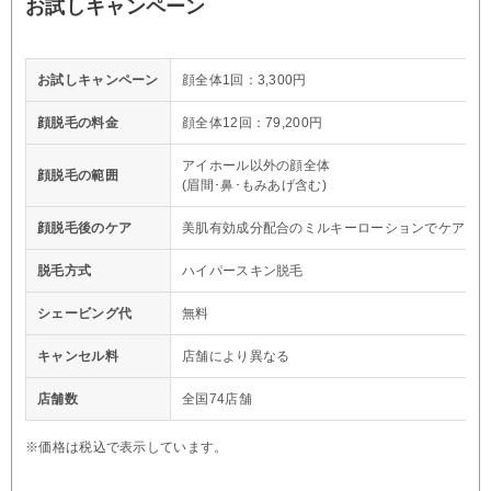
お試しキャンペーン
お試しキャンペーン
顔全体1回：3,300円
顔脱毛の料金
顔全体12回：79,200円
アイホール以外の顔全体
顔脱毛の範囲
(眉間･鼻･もみあげ含む)
顔脱毛後のケア
美肌有効成分配合のミルキーローションでケア
脱毛方式
ハイパースキン脱毛
シェービング代
無料
キャンセル料
店舗により異なる
店舗数
全国74店舗
※価格は税込で表示しています。