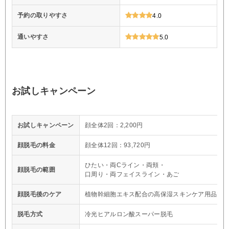
予約の取りやすさ
4.0
通いやすさ
5.0
お試しキャンペーン
お試しキャンペーン
顔全体2回：2,200円
顔脱毛の料金
顔全体12回：93,720円
ひたい・両Cライン・両頬・
顔脱毛の範囲
口周り・両フェイスライン・あご
顔脱毛後のケア
植物幹細胞エキス配合の高保湿スキンケア用品で
脱毛方式
冷光ヒアルロン酸スーパー脱毛