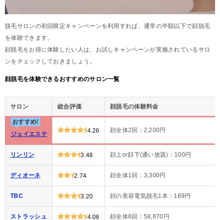
脱毛サロンの初回限定キャンペーンを利用すれば、通常の半額以下で顔脱毛
を体験できます。
顔脱毛をお得に体験したい人は、お試しキャンペーンが実施されているサロ
ンをチェックしておきましょう。
顔脱毛を体験できるおすすめのサロン一覧
サロン
総合評価
顔脱毛の体験料金
おすすめ!
顔全体2回：2,200円
4.26
ジェイエステ
リンリン
顔上or顔下(通い放題)：100円
3.48
ディオーネ
顔全体1回：3,300円
2.74
TBC
顔の美容電気脱毛1本：169円
3.20
ストラッシュ
顔全体6回：58,870円
4.08