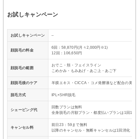
お試しキャンペーン
お試しキャンペーン
–
6回：58,870円(月々2,000円※1)
顔脱毛の料金
12回：106,650円
おでこ・頬・フェイスライン
顔脱毛の範囲
こめかみ・もみあげ・あご上・あご下
顔脱毛後のケア
羊膜エキス・CICCA・コメ発酵液など配合の美容
脱毛方式
IPL×SHR脱毛
回数プランは無料
シェービング代
全身脱毛の月額プラン・都度払いプランは1回1,10
前日23：59まで無料
キャンセル料
以降のキャンセル・無断キャンセルは1回消化