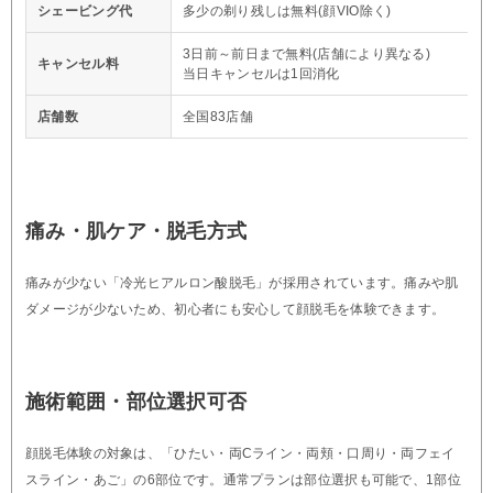
シェービング代
多少の剃り残しは無料(顔VIO除く)
3日前～前日まで無料(店舗により異なる)
キャンセル料
当日キャンセルは1回消化
店舗数
全国83店舗
痛み・肌ケア・脱毛方式
痛みが少ない「冷光ヒアルロン酸脱毛」が採用されています。痛みや肌
ダメージが少ないため、初心者にも安心して顔脱毛を体験できます。
施術範囲・部位選択可否
顔脱毛体験の対象は、「ひたい・両Cライン・両頬・口周り・両フェイ
スライン・あご」の6部位です。通常プランは部位選択も可能で、1部位