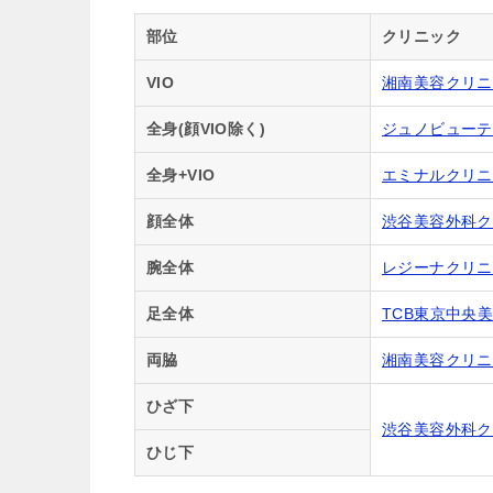
部位
クリニック
VIO
湘南美容クリニ
全身(顔VIO除く)
ジュノビューテ
全身+VIO
エミナルクリニ
顔全体
渋谷美容外科ク
腕全体
レジーナクリニ
足全体
TCB東京中央
両脇
湘南美容クリニ
ひざ下
渋谷美容外科ク
ひじ下