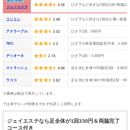
ひざ下など好きな5部位1回+両脇12回
4.26
ジェイエステ
リンリン
ひざ下など好きな1部位が通い放題：
3.48
アドラーブル
ひざ下1回：500円
3.02
TBC
ひざ下の美容電気脱毛70本：1,000
3.2
ディオーネ
ひざ下1回：3,300円
2.74
ストラッシュ
足を含む全身+VIO脱毛3回：9,900
4.08
ラココ
足を含む全身+顔+VIO脱毛2回：39,6
3.62
※価格は税込で表示しています。
では各サロンの特徴をそれぞれ詳しく説明します。
ジェイエステなら足全体が1回330円＆両脇完了
コース付き