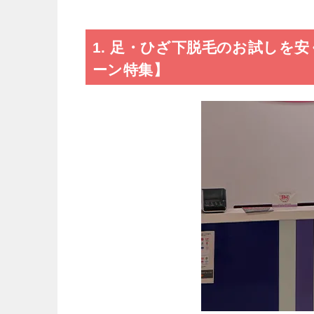
1. 足・ひざ下脱毛のお試しを
ーン特集】