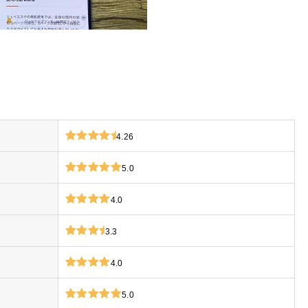
4.26
5.0
4.0
3.3
4.0
5.0