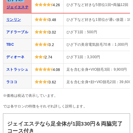
ひざ下など好きな5部位1回+両脇12回：3
4.26
ジェイエステ
リンリン
ひざ下など好きな1部位が通い放題：10
3.48
アドラーブル
ひざ下1回：500円
3.02
TBC
ひざ下の美容電気脱毛70本：1,000円
3.2
ディオーネ
ひざ下1回：3,300円
2.74
ストラッシュ
足を含む全身+VIO脱毛3回：9,900円
4.08
ラココ
足を含む全身+顔+VIO脱毛2回：39,600
3.62
※価格は税込で表示しています。
では各サロンの特徴をそれぞれ詳しく説明します。
ジェイエステなら足全体が1回330円＆両脇完了
コース付き