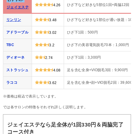
ひざ下など好きな5部位1回+両脇12回：3
4.26
ジェイエステ
リンリン
ひざ下など好きな1部位が通い放題：10
3.48
アドラーブル
ひざ下1回：500円
3.02
TBC
ひざ下の美容電気脱毛70本：1,000円
3.2
ディオーネ
ひざ下1回：3,300円
2.74
ストラッシュ
足を含む全身+VIO脱毛3回：9,900円
4.08
ラココ
足を含む全身+顔+VIO脱毛2回：39,600
3.62
※価格は税込で表示しています。
では各サロンの特徴をそれぞれ詳しく説明します。
ジェイエステなら足全体が1回330円＆両脇完了
コース付き