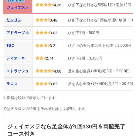
ひざ下など好きな5部位1回+両脇12回：3
4.26
ジェイエステ
リンリン
ひざ下など好きな1部位が通い放題：10
3.48
アドラーブル
ひざ下1回：500円
3.02
TBC
ひざ下の美容電気脱毛70本：1,000円
3.2
ディオーネ
ひざ下1回：3,300円
2.74
ストラッシュ
足を含む全身+VIO脱毛3回：9,900円
4.08
ラココ
足を含む全身+顔+VIO脱毛2回：39,600
3.62
※価格は税込で表示しています。
では各サロンの特徴をそれぞれ詳しく説明します。
ジェイエステなら足全体が1回330円＆両脇完了
コース付き