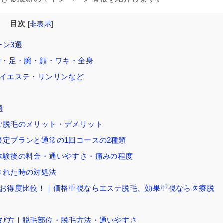
目次
[
非表示
]
ーン3選
IO・足・腕・顔・ワキ・全身
ェイエステ・リンリンなど
選
ご脱毛のメリット・デメリット
限定プランと通常の1回コースの2種類
体験後の料金・通いやすさ・痛みの程度
された時の対処法
のお得度比較！｜価格重視ならエステ脱毛、効果重視なら医療脱
選び方｜脱毛部位・脱毛方法・通いやすさ