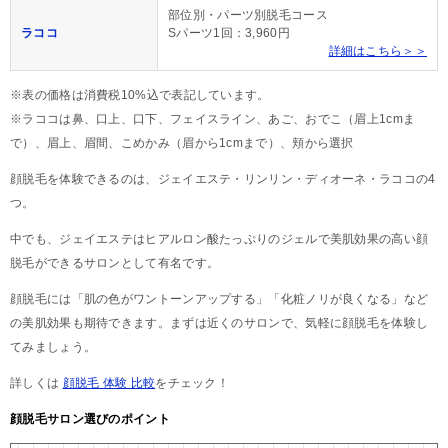
部位別・パーツ別脱毛コース
ラココ
Sパーツ1回：3,960円
詳細はこちら＞＞
※表の価格は消費税10%込で表記しています。
※ラココは鼻、口上、口下、フェイスライン、あご、おでこ（眉上1cmま
で）、眉上、眉間、こめかみ（眉から1cmまで）、頬から選択
顔脱毛を体験できるのは、ジェイエステ・リンリン・ディオーネ・ラココの4
つ。
中でも、ジェイエステはヒアルロン酸たっぷりのジェルで美肌効果の高い顔
脱毛ができるサロンとして有名です。
顔脱毛には「肌の色がワントーンアップする」「化粧ノリが良くなる」など
の美肌効果も期待できます。まずは近くのサロンで、気軽に顔脱毛を体験し
てみましょう。
詳しくは
顔脱毛 体験 比較
をチェック！
顔脱毛サロン選びのポイント