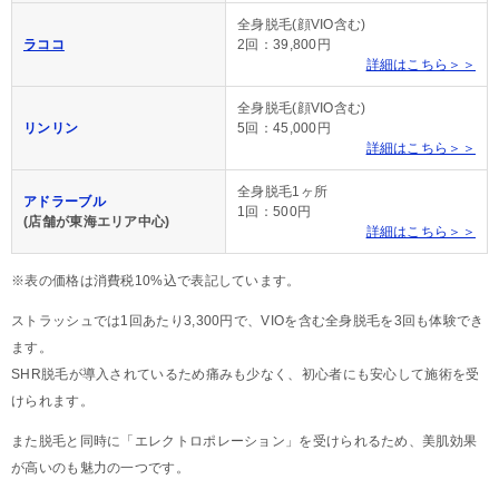
全身脱毛(顔VIO含む)
ラココ
2回：39,800円
詳細はこちら＞＞
全身脱毛(顔VIO含む)
リンリン
5回：45,000円
詳細はこちら＞＞
全身脱毛1ヶ所
アドラーブル
1回：500円
(店舗が東海エリア中心)
詳細はこちら＞＞
※表の価格は消費税10%込で表記しています。
ストラッシュでは1回あたり3,300円で、VIOを含む全身脱毛を3回も体験でき
ます。
SHR脱毛が導入されているため痛みも少なく、初心者にも安心して施術を受
けられます。
また脱毛と同時に「エレクトロポレーション」を受けられるため、美肌効果
が高いのも魅力の一つです。