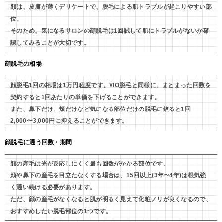
顔は、皮膚が薄くデリケートで、脱毛による肌トラブルが起こりやすい部
位。
そのため、気になるサロンの顔脱毛は1回試して肌にトラブルがないか確
認してみることが大切です。
顔脱毛の相場
顔脱毛1回の相場は1万円程度です。VIO脱毛と同様に、まとまった回数を
契約すると1回あたりの単価を下げることができます。
また、鼻下だけ、頬だけなど気になる部位だけの脱毛に絞ると1回
2,000〜3,000円に抑えることができます。
顔脱毛に通う回数・期間
顔の産毛は光が反応しにくく最も回数がかかる部位です。
頬や鼻下の産毛を目立たなくする場合は、15回以上(3年〜4年)は根気強
く通い続ける必要があります。
ただ、顔の産毛がなくなると肌が明るく見えて化粧ノリが良くなるので、
おすすめしたい脱毛部位の1つです。