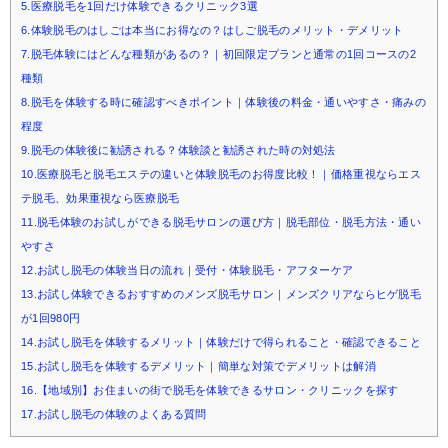
5.医療脱毛を1回だけ体験できるクリニック3選
6.体験脱毛のはしごは本当にお得なの？はしご脱毛のメリット・デメリット
7.脱毛体験にはどんな種類があるの？｜初回限定プランと通常の1回コースの2
種類
8.脱毛を体験する時に確認すべきポイント｜体験後の料金・通いやすさ・痛みの
程度
9.脱毛の体験後に勧誘される？体験談と勧誘された時の対処法
10.医療脱毛と脱毛エステの違いと体験脱毛のお得度比較！｜価格重視ならエス
テ脱毛、効果重視なら医療脱毛
11.脱毛体験のお試しができる脱毛サロンの選び方｜脱毛部位・脱毛方法・通い
やすさ
12.お試し脱毛の体験当日の流れ｜受付・体験脱毛・アフターケア
13.お試し体験できるおすすめのメンズ脱毛サロン｜メンズクリアならヒゲ脱毛
が1回980円
14.お試し脱毛を体験するメリット｜体験だけで得られること・確認できること
15.お試し脱毛を体験するデメリット｜簡単な対策でデメリットは解消
16.【地域別】お住まいの街で脱毛を体験できるサロン・クリニックを探す
17.お試し脱毛の体験のよくある質問