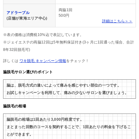
両脇1回
アドラーブル
500円
(店舗が東海エリア中心)
詳細はこちら＞＞
※表の価格は消費税10%込で表記しています。
※ジェイエステの両脇12回は5年無料保証付き(3ヶ月に1回通った場合、合計
8年32回脱毛可)
詳しくは
ワキ脱毛 キャンペーン情報
をチェック！
脇脱毛サロン選びのポイント
脇は、脱毛方式の違いによって痛みを感じやすい部位の一つです。
お試しキャンペーンを利用して、痛みの少ないサロンを選びましょう。
脇脱毛の相場
脇脱毛の相場は1回あたり3,000円程度です。
まとまった回数のコースを契約することで、1回あたりの料金を下げるこ
とができます。