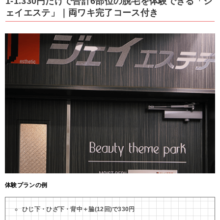
1-1.330円だけで合計6部位の脱毛を体験できる「ジ
ェイエステ」｜両ワキ完了コース付き
体験プランの例
ひじ下・ひざ下・背中＋脇(12回)で330円