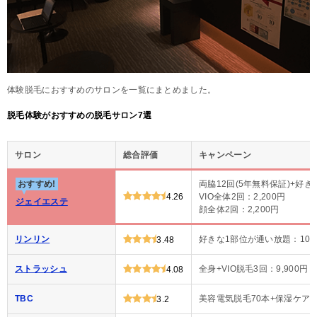
体験脱毛におすすめのサロンを一覧にまとめました。
脱毛体験がおすすめの脱毛サロン7選
サロン
総合評価
キャンペーン
おすすめ!
両脇12回(5年無料保証)+好き
4.26
VIO全体2回：2,200円
ジェイエステ
顔全体2回：2,200円
リンリン
好きな1部位が通い放題：100
3.48
ストラッシュ
全身+VIO脱毛3回：9,900円
4.08
TBC
美容電気脱毛70本+保湿ケア：1
3.2