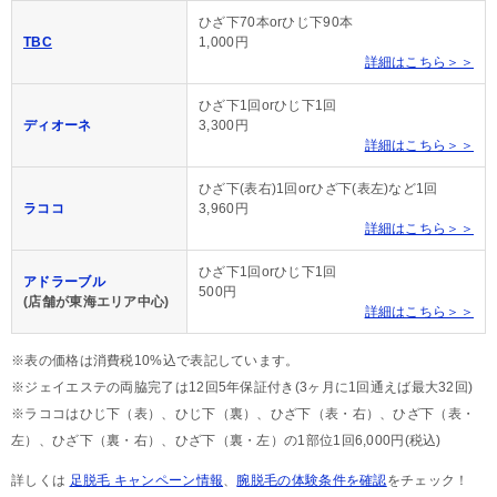
ひざ下70本orひじ下90本
TBC
1,000円
詳細はこちら＞＞
ひざ下1回orひじ下1回
ディオーネ
3,300円
詳細はこちら＞＞
ひざ下(表右)1回orひざ下(表左)など1回
ラココ
3,960円
詳細はこちら＞＞
ひざ下1回orひじ下1回
アドラーブル
500円
(店舗が東海エリア中心)
詳細はこちら＞＞
※表の価格は消費税10%込で表記しています。
※ジェイエステの両脇完了は12回5年保証付き(3ヶ月に1回通えば最大32回)
※ラココはひじ下（表）、ひじ下（裏）、ひざ下（表・右）、ひざ下（表・
左）、ひざ下（裏・右）、ひざ下（裏・左）の1部位1回6,000円(税込)
詳しくは
足脱毛 キャンペーン情報
、
腕脱毛の体験条件を確認
をチェック！