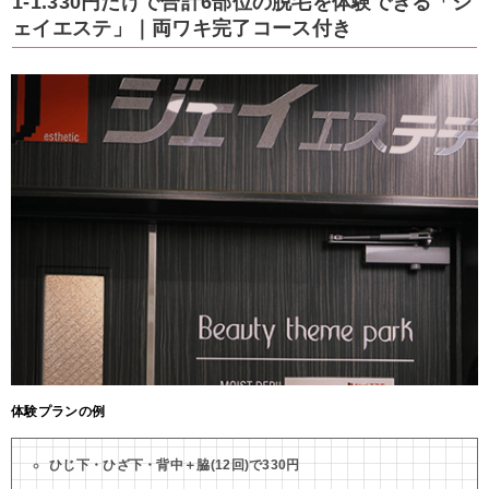
1-1.330円だけで合計6部位の脱毛を体験できる「ジ
ェイエステ」｜両ワキ完了コース付き
体験プランの例
ひじ下・ひざ下・背中＋脇(12回)で330円