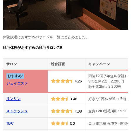
体験脱毛におすすめのサロンを一覧にまとめました。
脱毛体験がおすすめの脱毛サロン7選
サロン
総合評価
キャンペーン
おすすめ!
両脇12回(5年無料保証)+
4.26
VIO全体2回：2,200円
ジェイエステ
顔全体2回：2,200円
リンリン
好きな1部位が通い放題：1
3.48
ストラッシュ
全身+VIO脱毛3回：9,900
4.08
TBC
美容電気脱毛70本+保湿ケア
3.2