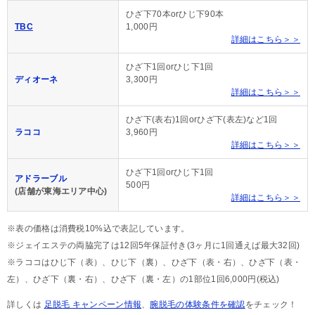
ひざ下70本orひじ下90本
TBC
1,000円
詳細はこちら＞＞
ひざ下1回orひじ下1回
ディオーネ
3,300円
詳細はこちら＞＞
ひざ下(表右)1回orひざ下(表左)など1回
ラココ
3,960円
詳細はこちら＞＞
ひざ下1回orひじ下1回
アドラーブル
500円
(店舗が東海エリア中心)
詳細はこちら＞＞
※表の価格は消費税10%込で表記しています。
※ジェイエステの両脇完了は12回5年保証付き(3ヶ月に1回通えば最大32回)
※ラココはひじ下（表）、ひじ下（裏）、ひざ下（表・右）、ひざ下（表・
左）、ひざ下（裏・右）、ひざ下（裏・左）の1部位1回6,000円(税込)
詳しくは
足脱毛 キャンペーン情報
、
腕脱毛の体験条件を確認
をチェック！