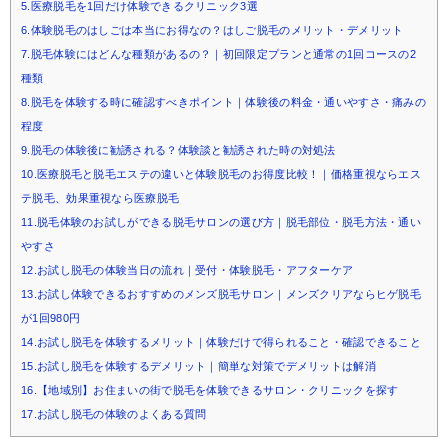
5.医療脱毛を1回だけ体験できるクリニック3選
6.体験脱毛のはしごは本当にお得なの？はしご脱毛のメリット・デメリット
7.脱毛体験にはどんな種類があるの？｜初回限定プランと通常の1回コースの2
種類
8.脱毛を体験する時に確認すべきポイント｜体験後の料金・通いやすさ・痛みの
程度
9.脱毛の体験後に勧誘される？体験談と勧誘された時の対処法
10.医療脱毛と脱毛エステの違いと体験脱毛のお得度比較！｜価格重視ならエス
テ脱毛、効果重視なら医療脱毛
11.脱毛体験のお試しができる脱毛サロンの選び方｜脱毛部位・脱毛方法・通い
やすさ
12.お試し脱毛の体験当日の流れ｜受付・体験脱毛・アフターケア
13.お試し体験できるおすすめのメンズ脱毛サロン｜メンズクリアならヒゲ脱毛
が1回980円
14.お試し脱毛を体験するメリット｜体験だけで得られること・確認できること
15.お試し脱毛を体験するデメリット｜簡単な対策でデメリットは解消
16.【地域別】お住まいの街で脱毛を体験できるサロン・クリニックを探す
17.お試し脱毛の体験のよくある質問