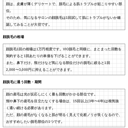
顔は、皮膚が薄くデリケートで、脱毛による肌トラブルが起こりやすい部
位。
そのため、気になるサロンの顔脱毛は1回試して肌にトラブルがないか確
認してみることが大切です。
顔脱毛の相場
顔脱毛1回の相場は1万円程度です。VIO脱毛と同様に、まとまった回数を
契約すると1回あたりの単価を下げることができます。
また、鼻下だけ、頬だけなど気になる部位だけの脱毛に絞ると1回
2,000〜3,000円に抑えることができます。
顔脱毛に通う回数・期間
顔の産毛は光が反応しにくく最も回数がかかる部位です。
頬や鼻下の産毛を目立たなくする場合は、15回以上(3年〜4年)は根気強
く通い続ける必要があります。
ただ、顔の産毛がなくなると肌が明るく見えて化粧ノリが良くなるので、
おすすめしたい脱毛部位の1つです。