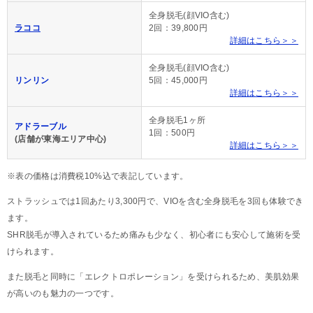
全身脱毛(顔VIO含む)
ラココ
2回：39,800円
詳細はこちら＞＞
全身脱毛(顔VIO含む)
リンリン
5回：45,000円
詳細はこちら＞＞
全身脱毛1ヶ所
アドラーブル
1回：500円
(店舗が東海エリア中心)
詳細はこちら＞＞
※表の価格は消費税10%込で表記しています。
ストラッシュでは1回あたり3,300円で、VIOを含む全身脱毛を3回も体験でき
ます。
SHR脱毛が導入されているため痛みも少なく、初心者にも安心して施術を受
けられます。
また脱毛と同時に「エレクトロポレーション」を受けられるため、美肌効果
が高いのも魅力の一つです。