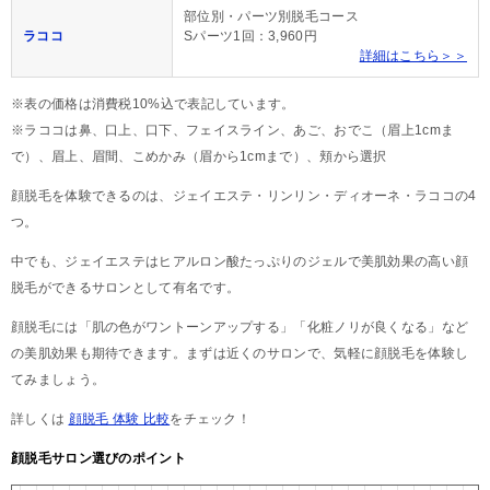
部位別・パーツ別脱毛コース
ラココ
Sパーツ1回：3,960円
詳細はこちら＞＞
※表の価格は消費税10%込で表記しています。
※ラココは鼻、口上、口下、フェイスライン、あご、おでこ（眉上1cmま
で）、眉上、眉間、こめかみ（眉から1cmまで）、頬から選択
顔脱毛を体験できるのは、ジェイエステ・リンリン・ディオーネ・ラココの4
つ。
中でも、ジェイエステはヒアルロン酸たっぷりのジェルで美肌効果の高い顔
脱毛ができるサロンとして有名です。
顔脱毛には「肌の色がワントーンアップする」「化粧ノリが良くなる」など
の美肌効果も期待できます。まずは近くのサロンで、気軽に顔脱毛を体験し
てみましょう。
詳しくは
顔脱毛 体験 比較
をチェック！
顔脱毛サロン選びのポイント