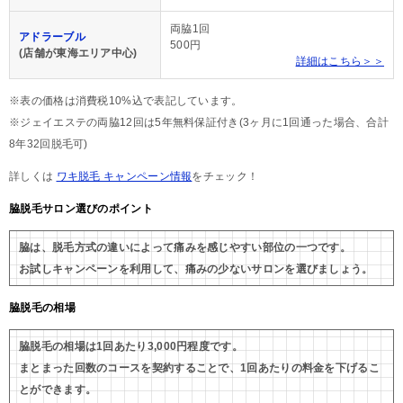
両脇1回
アドラーブル
500円
(店舗が東海エリア中心)
詳細はこちら＞＞
※表の価格は消費税10%込で表記しています。
※ジェイエステの両脇12回は5年無料保証付き(3ヶ月に1回通った場合、合計
8年32回脱毛可)
詳しくは
ワキ脱毛 キャンペーン情報
をチェック！
脇脱毛サロン選びのポイント
脇は、脱毛方式の違いによって痛みを感じやすい部位の一つです。
お試しキャンペーンを利用して、痛みの少ないサロンを選びましょう。
脇脱毛の相場
脇脱毛の相場は1回あたり3,000円程度です。
まとまった回数のコースを契約することで、1回あたりの料金を下げるこ
とができます。