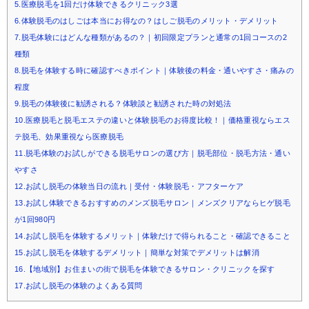
5.医療脱毛を1回だけ体験できるクリニック3選
6.体験脱毛のはしごは本当にお得なの？はしご脱毛のメリット・デメリット
7.脱毛体験にはどんな種類があるの？｜初回限定プランと通常の1回コースの2
種類
8.脱毛を体験する時に確認すべきポイント｜体験後の料金・通いやすさ・痛みの
程度
9.脱毛の体験後に勧誘される？体験談と勧誘された時の対処法
10.医療脱毛と脱毛エステの違いと体験脱毛のお得度比較！｜価格重視ならエス
テ脱毛、効果重視なら医療脱毛
11.脱毛体験のお試しができる脱毛サロンの選び方｜脱毛部位・脱毛方法・通い
やすさ
12.お試し脱毛の体験当日の流れ｜受付・体験脱毛・アフターケア
13.お試し体験できるおすすめのメンズ脱毛サロン｜メンズクリアならヒゲ脱毛
が1回980円
14.お試し脱毛を体験するメリット｜体験だけで得られること・確認できること
15.お試し脱毛を体験するデメリット｜簡単な対策でデメリットは解消
16.【地域別】お住まいの街で脱毛を体験できるサロン・クリニックを探す
17.お試し脱毛の体験のよくある質問