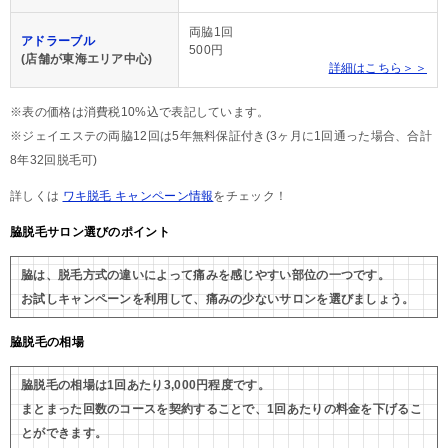
両脇1回
アドラーブル
500円
(店舗が東海エリア中心)
詳細はこちら＞＞
※表の価格は消費税10%込で表記しています。
※ジェイエステの両脇12回は5年無料保証付き(3ヶ月に1回通った場合、合計
8年32回脱毛可)
詳しくは
ワキ脱毛 キャンペーン情報
をチェック！
脇脱毛サロン選びのポイント
脇は、脱毛方式の違いによって痛みを感じやすい部位の一つです。
お試しキャンペーンを利用して、痛みの少ないサロンを選びましょう。
脇脱毛の相場
脇脱毛の相場は1回あたり3,000円程度です。
まとまった回数のコースを契約することで、1回あたりの料金を下げるこ
とができます。