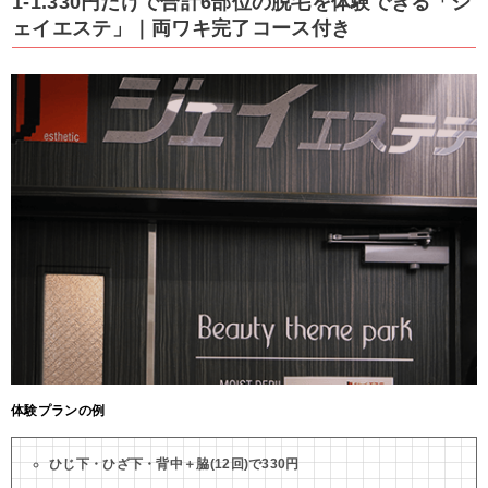
1-1.330円だけで合計6部位の脱毛を体験できる「ジ
ェイエステ」｜両ワキ完了コース付き
体験プランの例
ひじ下・ひざ下・背中＋脇(12回)で330円