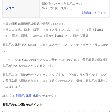
部位別・パーツ別脱毛コース
ラココ
Sパーツ1回：3,960円
詳細はこちら＞＞
※表の価格は消費税10%込で表記しています。
※ラココは鼻、口上、口下、フェイスライン、あご、おでこ（眉上1cmま
で）、眉上、眉間、こめかみ（眉から1cmまで）、頬から選択
顔脱毛を体験できるのは、ジェイエステ・リンリン・ディオーネ・ラココの4
つ。
中でも、ジェイエステはヒアルロン酸たっぷりのジェルで美肌効果の高い顔
脱毛ができるサロンとして有名です。
顔脱毛には「肌の色がワントーンアップする」「化粧ノリが良くなる」など
の美肌効果も期待できます。まずは近くのサロンで、気軽に顔脱毛を体験し
てみましょう。
詳しくは
顔脱毛 体験 比較
をチェック！
顔脱毛サロン選びのポイント