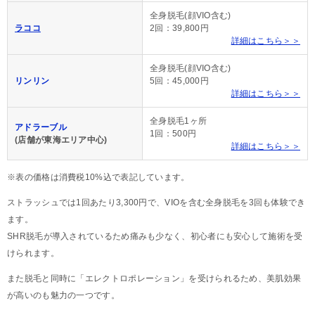
全身脱毛(顔VIO含む)
ラココ
2回：39,800円
詳細はこちら＞＞
全身脱毛(顔VIO含む)
リンリン
5回：45,000円
詳細はこちら＞＞
全身脱毛1ヶ所
アドラーブル
1回：500円
(店舗が東海エリア中心)
詳細はこちら＞＞
※表の価格は消費税10%込で表記しています。
ストラッシュでは1回あたり3,300円で、VIOを含む全身脱毛を3回も体験でき
ます。
SHR脱毛が導入されているため痛みも少なく、初心者にも安心して施術を受
けられます。
また脱毛と同時に「エレクトロポレーション」を受けられるため、美肌効果
が高いのも魅力の一つです。