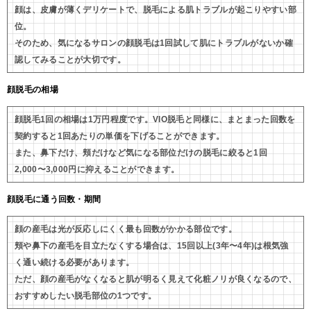
顔は、皮膚が薄くデリケートで、脱毛による肌トラブルが起こりやすい部
位。
そのため、気になるサロンの顔脱毛は1回試して肌にトラブルがないか確
認してみることが大切です。
顔脱毛の相場
顔脱毛1回の相場は1万円程度です。VIO脱毛と同様に、まとまった回数を
契約すると1回あたりの単価を下げることができます。
また、鼻下だけ、頬だけなど気になる部位だけの脱毛に絞ると1回
2,000〜3,000円に抑えることができます。
顔脱毛に通う回数・期間
顔の産毛は光が反応しにくく最も回数がかかる部位です。
頬や鼻下の産毛を目立たなくする場合は、15回以上(3年〜4年)は根気強
く通い続ける必要があります。
ただ、顔の産毛がなくなると肌が明るく見えて化粧ノリが良くなるので、
おすすめしたい脱毛部位の1つです。