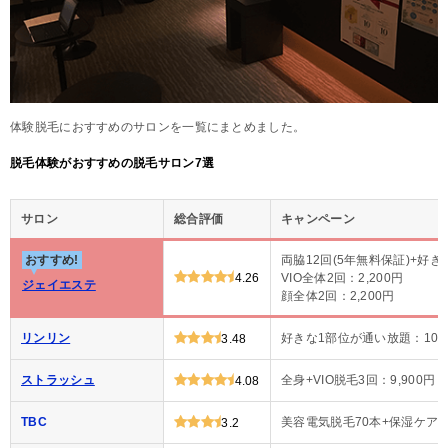
体験脱毛におすすめのサロンを一覧にまとめました。
脱毛体験がおすすめの脱毛サロン7選
サロン
総合評価
キャンペーン
おすすめ!
両脇12回(5年無料保証)+好き
4.26
VIO全体2回：2,200円
ジェイエステ
顔全体2回：2,200円
リンリン
好きな1部位が通い放題：100
3.48
ストラッシュ
全身+VIO脱毛3回：9,900円
4.08
TBC
美容電気脱毛70本+保湿ケア：1
3.2