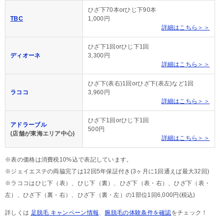
ひざ下70本orひじ下90本
TBC
1,000円
詳細はこちら＞＞
ひざ下1回orひじ下1回
ディオーネ
3,300円
詳細はこちら＞＞
ひざ下(表右)1回orひざ下(表左)など1回
ラココ
3,960円
詳細はこちら＞＞
ひざ下1回orひじ下1回
アドラーブル
500円
(店舗が東海エリア中心)
詳細はこちら＞＞
※表の価格は消費税10%込で表記しています。
※ジェイエステの両脇完了は12回5年保証付き(3ヶ月に1回通えば最大32回)
※ラココはひじ下（表）、ひじ下（裏）、ひざ下（表・右）、ひざ下（表・
左）、ひざ下（裏・右）、ひざ下（裏・左）の1部位1回6,000円(税込)
詳しくは
足脱毛 キャンペーン情報
、
腕脱毛の体験条件を確認
をチェック！