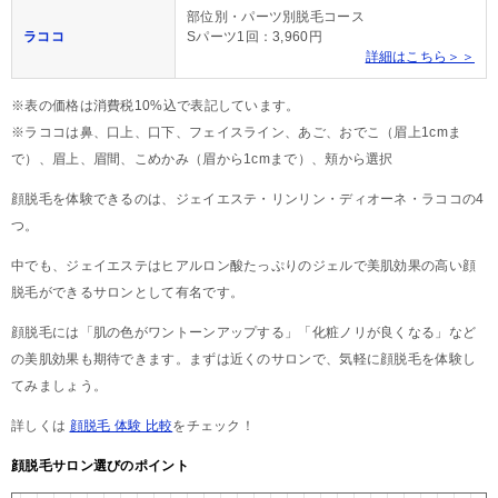
部位別・パーツ別脱毛コース
ラココ
Sパーツ1回：3,960円
詳細はこちら＞＞
※表の価格は消費税10%込で表記しています。
※ラココは鼻、口上、口下、フェイスライン、あご、おでこ（眉上1cmま
で）、眉上、眉間、こめかみ（眉から1cmまで）、頬から選択
顔脱毛を体験できるのは、ジェイエステ・リンリン・ディオーネ・ラココの4
つ。
中でも、ジェイエステはヒアルロン酸たっぷりのジェルで美肌効果の高い顔
脱毛ができるサロンとして有名です。
顔脱毛には「肌の色がワントーンアップする」「化粧ノリが良くなる」など
の美肌効果も期待できます。まずは近くのサロンで、気軽に顔脱毛を体験し
てみましょう。
詳しくは
顔脱毛 体験 比較
をチェック！
顔脱毛サロン選びのポイント