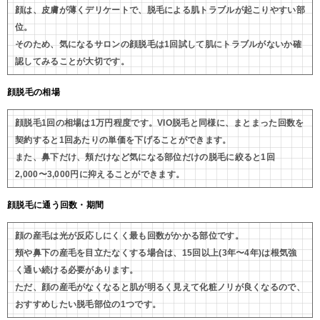
顔は、皮膚が薄くデリケートで、脱毛による肌トラブルが起こりやすい部
位。
そのため、気になるサロンの顔脱毛は1回試して肌にトラブルがないか確
認してみることが大切です。
顔脱毛の相場
顔脱毛1回の相場は1万円程度です。VIO脱毛と同様に、まとまった回数を
契約すると1回あたりの単価を下げることができます。
また、鼻下だけ、頬だけなど気になる部位だけの脱毛に絞ると1回
2,000〜3,000円に抑えることができます。
顔脱毛に通う回数・期間
顔の産毛は光が反応しにくく最も回数がかかる部位です。
頬や鼻下の産毛を目立たなくする場合は、15回以上(3年〜4年)は根気強
く通い続ける必要があります。
ただ、顔の産毛がなくなると肌が明るく見えて化粧ノリが良くなるので、
おすすめしたい脱毛部位の1つです。