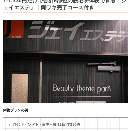
1-1.330円だけで合計6部位の脱毛を体験できる「ジ
ェイエステ」｜両ワキ完了コース付き
体験プランの例
ひじ下・ひざ下・背中＋脇(12回)で330円