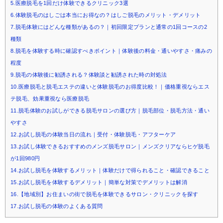
5.医療脱毛を1回だけ体験できるクリニック3選
6.体験脱毛のはしごは本当にお得なの？はしご脱毛のメリット・デメリット
7.脱毛体験にはどんな種類があるの？｜初回限定プランと通常の1回コースの2
種類
8.脱毛を体験する時に確認すべきポイント｜体験後の料金・通いやすさ・痛みの
程度
9.脱毛の体験後に勧誘される？体験談と勧誘された時の対処法
10.医療脱毛と脱毛エステの違いと体験脱毛のお得度比較！｜価格重視ならエス
テ脱毛、効果重視なら医療脱毛
11.脱毛体験のお試しができる脱毛サロンの選び方｜脱毛部位・脱毛方法・通い
やすさ
12.お試し脱毛の体験当日の流れ｜受付・体験脱毛・アフターケア
13.お試し体験できるおすすめのメンズ脱毛サロン｜メンズクリアならヒゲ脱毛
が1回980円
14.お試し脱毛を体験するメリット｜体験だけで得られること・確認できること
15.お試し脱毛を体験するデメリット｜簡単な対策でデメリットは解消
16.【地域別】お住まいの街で脱毛を体験できるサロン・クリニックを探す
17.お試し脱毛の体験のよくある質問