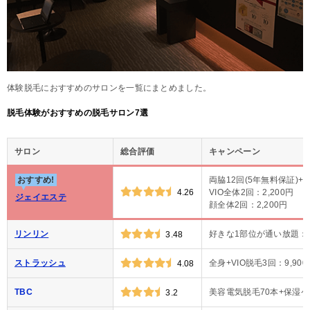
体験脱毛におすすめのサロンを一覧にまとめました。
脱毛体験がおすすめの脱毛サロン7選
サロン
総合評価
キャンペーン
おすすめ!
両脇12回(5年無料保証)+
4.26
VIO全体2回：2,200円
ジェイエステ
顔全体2回：2,200円
リンリン
好きな1部位が通い放題：1
3.48
ストラッシュ
全身+VIO脱毛3回：9,900
4.08
TBC
美容電気脱毛70本+保湿ケア
3.2