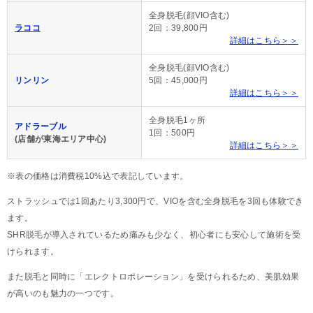
全身脱毛(顔VIO含む)
ラココ
2回：39,800円
詳細はこちら＞＞
全身脱毛(顔VIO含む)
リンリン
5回：45,000円
詳細はこちら＞＞
全身脱毛1ヶ所
アドラーブル
1回：500円
(店舗が東海エリア中心)
詳細はこちら＞＞
※表の価格は消費税10%込で表記しています。
ストラッシュでは1回あたり3,300円で、VIOを含む全身脱毛を3回も体験でき
ます。
SHR脱毛が導入されているため痛みも少なく、初心者にも安心して施術を受
けられます。
また脱毛と同時に「エレクトロポレーション」を受けられるため、美肌効果
が高いのも魅力の一つです。