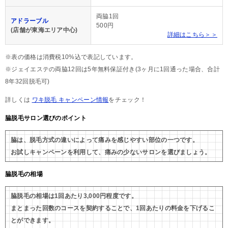
両脇1回
アドラーブル
500円
(店舗が東海エリア中心)
詳細はこちら＞＞
※表の価格は消費税10%込で表記しています。
※ジェイエステの両脇12回は5年無料保証付き(3ヶ月に1回通った場合、合計
8年32回脱毛可)
詳しくは
ワキ脱毛 キャンペーン情報
をチェック！
脇脱毛サロン選びのポイント
脇は、脱毛方式の違いによって痛みを感じやすい部位の一つです。
お試しキャンペーンを利用して、痛みの少ないサロンを選びましょう。
脇脱毛の相場
脇脱毛の相場は1回あたり3,000円程度です。
まとまった回数のコースを契約することで、1回あたりの料金を下げるこ
とができます。