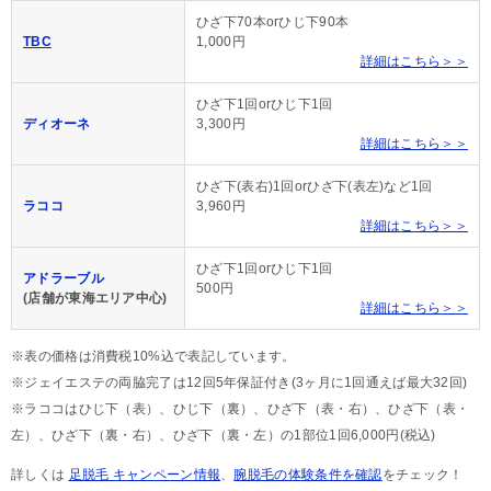
ひざ下70本orひじ下90本
TBC
1,000円
詳細はこちら＞＞
ひざ下1回orひじ下1回
ディオーネ
3,300円
詳細はこちら＞＞
ひざ下(表右)1回orひざ下(表左)など1回
ラココ
3,960円
詳細はこちら＞＞
ひざ下1回orひじ下1回
アドラーブル
500円
(店舗が東海エリア中心)
詳細はこちら＞＞
※表の価格は消費税10%込で表記しています。
※ジェイエステの両脇完了は12回5年保証付き(3ヶ月に1回通えば最大32回)
※ラココはひじ下（表）、ひじ下（裏）、ひざ下（表・右）、ひざ下（表・
左）、ひざ下（裏・右）、ひざ下（裏・左）の1部位1回6,000円(税込)
詳しくは
足脱毛 キャンペーン情報
、
腕脱毛の体験条件を確認
をチェック！