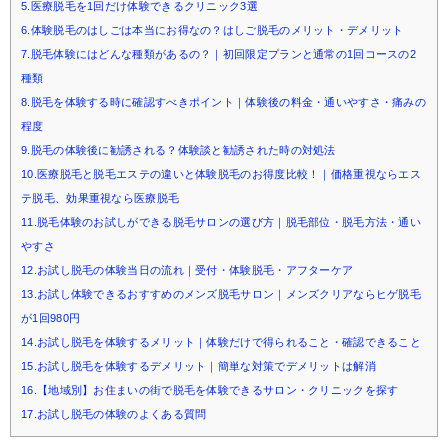
5.医療脱毛を1回だけ体験できるクリニック3選
6.体験脱毛のはしごは本当にお得なの？はしご脱毛のメリット・デメリット
7.脱毛体験にはどんな種類があるの？｜初回限定プランと通常の1回コースの2
種類
8.脱毛を体験する時に確認すべきポイント｜体験後の料金・通いやすさ・痛みの
程度
9.脱毛の体験後に勧誘される？体験談と勧誘された時の対処法
10.医療脱毛と脱毛エステの違いと体験脱毛のお得度比較！｜価格重視ならエス
テ脱毛、効果重視なら医療脱毛
11.脱毛体験のお試しができる脱毛サロンの選び方｜脱毛部位・脱毛方法・通い
やすさ
12.お試し脱毛の体験当日の流れ｜受付・体験脱毛・アフターケア
13.お試し体験できるおすすめのメンズ脱毛サロン｜メンズクリアならヒゲ脱毛
が1回980円
14.お試し脱毛を体験するメリット｜体験だけで得られること・確認できること
15.お試し脱毛を体験するデメリット｜簡単な対策でデメリットは解消
16.【地域別】お住まいの街で脱毛を体験できるサロン・クリニックを探す
17.お試し脱毛の体験のよくある質問