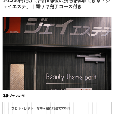
1-1.330円だけで合計6部位の脱毛を体験できる「ジ
ェイエステ」｜両ワキ完了コース付き
体験プランの例
ひじ下・ひざ下・背中＋脇(12回)で330円