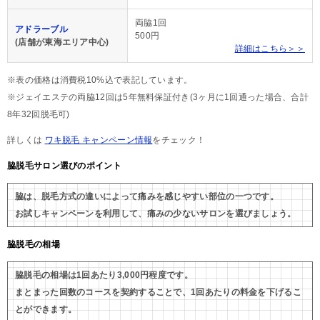
両脇1回
アドラーブル
500円
(店舗が東海エリア中心)
詳細はこちら＞＞
※表の価格は消費税10%込で表記しています。
※ジェイエステの両脇12回は5年無料保証付き(3ヶ月に1回通った場合、合計
8年32回脱毛可)
詳しくは
ワキ脱毛 キャンペーン情報
をチェック！
脇脱毛サロン選びのポイント
脇は、脱毛方式の違いによって痛みを感じやすい部位の一つです。
お試しキャンペーンを利用して、痛みの少ないサロンを選びましょう。
脇脱毛の相場
脇脱毛の相場は1回あたり3,000円程度です。
まとまった回数のコースを契約することで、1回あたりの料金を下げるこ
とができます。