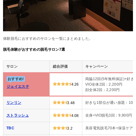
体験脱毛におすすめのサロンを一覧にまとめました。
脱毛体験がおすすめの脱毛サロン7選
サロン
総合評価
キャンペーン
おすすめ!
両脇12回(5年無料保証)+好き
4.26
VIO全体2回：2,200円
ジェイエステ
顔全体2回：2,200円
リンリン
好きな1部位が通い放題：100
3.48
ストラッシュ
全身+VIO脱毛3回：9,900円
4.08
TBC
美容電気脱毛70本+保湿ケア：1
3.2