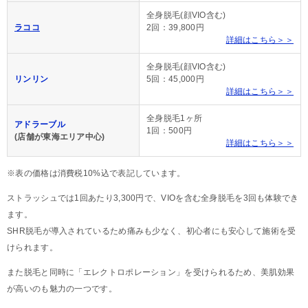
全身脱毛(顔VIO含む)
ラココ
2回：39,800円
詳細はこちら＞＞
全身脱毛(顔VIO含む)
リンリン
5回：45,000円
詳細はこちら＞＞
全身脱毛1ヶ所
アドラーブル
1回：500円
(店舗が東海エリア中心)
詳細はこちら＞＞
※表の価格は消費税10%込で表記しています。
ストラッシュでは1回あたり3,300円で、VIOを含む全身脱毛を3回も体験でき
ます。
SHR脱毛が導入されているため痛みも少なく、初心者にも安心して施術を受
けられます。
また脱毛と同時に「エレクトロポレーション」を受けられるため、美肌効果
が高いのも魅力の一つです。