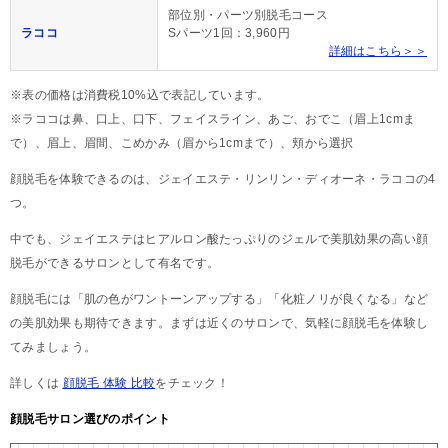
部位別・パーツ別脱毛コース
ラココ
Sパーツ1回：3,960円
詳細はこちら＞＞
※表の価格は消費税10%込で表記しています。
※ラココは鼻、口上、口下、フェイスライン、あご、おでこ（眉上1cmま
で）、眉上、眉間、こめかみ（眉から1cmまで）、頬から選択
顔脱毛を体験できるのは、ジェイエステ・リンリン・ディオーネ・ラココの4
つ。
中でも、ジェイエステはヒアルロン酸たっぷりのジェルで美肌効果の高い顔
脱毛ができるサロンとして有名です。
顔脱毛には「肌の色がワントーンアップする」「化粧ノリが良くなる」など
の美肌効果も期待できます。まずは近くのサロンで、気軽に顔脱毛を体験し
てみましょう。
詳しくは
顔脱毛 体験 比較
をチェック！
顔脱毛サロン選びのポイント