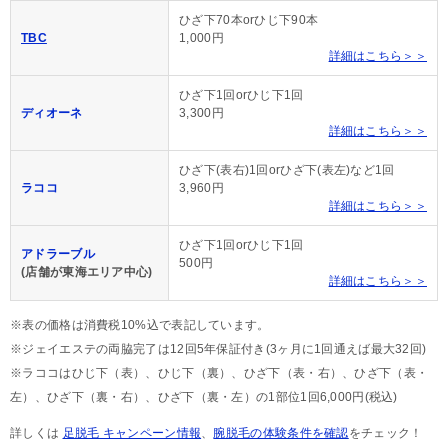
ひざ下70本orひじ下90本
TBC
1,000円
詳細はこちら＞＞
ひざ下1回orひじ下1回
ディオーネ
3,300円
詳細はこちら＞＞
ひざ下(表右)1回orひざ下(表左)など1回
ラココ
3,960円
詳細はこちら＞＞
ひざ下1回orひじ下1回
アドラーブル
500円
(店舗が東海エリア中心)
詳細はこちら＞＞
※表の価格は消費税10%込で表記しています。
※ジェイエステの両脇完了は12回5年保証付き(3ヶ月に1回通えば最大32回)
※ラココはひじ下（表）、ひじ下（裏）、ひざ下（表・右）、ひざ下（表・
左）、ひざ下（裏・右）、ひざ下（裏・左）の1部位1回6,000円(税込)
詳しくは
足脱毛 キャンペーン情報
、
腕脱毛の体験条件を確認
をチェック！