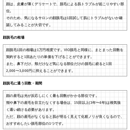
顔は、皮膚が薄くデリケートで、脱毛による肌トラブルが起こりやすい部
位。
そのため、気になるサロンの顔脱毛は1回試して肌にトラブルがないか確
認してみることが大切です。
顔脱毛の相場
顔脱毛1回の相場は1万円程度です。VIO脱毛と同様に、まとまった回数を
契約すると1回あたりの単価を下げることができます。
また、鼻下だけ、頬だけなど気になる部位だけの脱毛に絞ると1回
2,000〜3,000円に抑えることができます。
顔脱毛に通う回数・期間
顔の産毛は光が反応しにくく最も回数がかかる部位です。
頬や鼻下の産毛を目立たなくする場合は、15回以上(3年〜4年)は根気強
く通い続ける必要があります。
ただ、顔の産毛がなくなると肌が明るく見えて化粧ノリが良くなるので、
おすすめしたい脱毛部位の1つです。