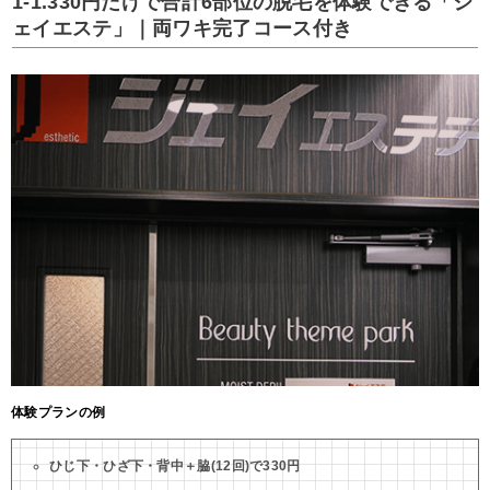
1-1.330円だけで合計6部位の脱毛を体験できる「ジ
ェイエステ」｜両ワキ完了コース付き
体験プランの例
ひじ下・ひざ下・背中＋脇(12回)で330円