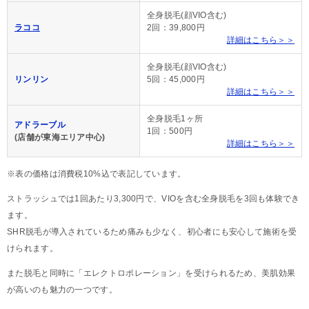
全身脱毛(顔VIO含む)
ラココ
2回：39,800円
詳細はこちら＞＞
全身脱毛(顔VIO含む)
リンリン
5回：45,000円
詳細はこちら＞＞
全身脱毛1ヶ所
アドラーブル
1回：500円
(店舗が東海エリア中心)
詳細はこちら＞＞
※表の価格は消費税10%込で表記しています。
ストラッシュでは1回あたり3,300円で、VIOを含む全身脱毛を3回も体験でき
ます。
SHR脱毛が導入されているため痛みも少なく、初心者にも安心して施術を受
けられます。
また脱毛と同時に「エレクトロポレーション」を受けられるため、美肌効果
が高いのも魅力の一つです。