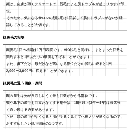
顔は、皮膚が薄くデリケートで、脱毛による肌トラブルが起こりやすい部
位。
そのため、気になるサロンの顔脱毛は1回試して肌にトラブルがないか確
認してみることが大切です。
顔脱毛の相場
顔脱毛1回の相場は1万円程度です。VIO脱毛と同様に、まとまった回数を
契約すると1回あたりの単価を下げることができます。
また、鼻下だけ、頬だけなど気になる部位だけの脱毛に絞ると1回
2,000〜3,000円に抑えることができます。
顔脱毛に通う回数・期間
顔の産毛は光が反応しにくく最も回数がかかる部位です。
頬や鼻下の産毛を目立たなくする場合は、15回以上(3年〜4年)は根気強
く通い続ける必要があります。
ただ、顔の産毛がなくなると肌が明るく見えて化粧ノリが良くなるので、
おすすめしたい脱毛部位の1つです。