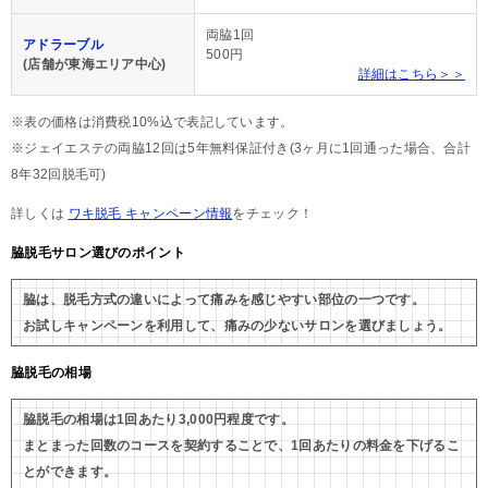
両脇1回
アドラーブル
500円
(店舗が東海エリア中心)
詳細はこちら＞＞
※表の価格は消費税10%込で表記しています。
※ジェイエステの両脇12回は5年無料保証付き(3ヶ月に1回通った場合、合計
8年32回脱毛可)
詳しくは
ワキ脱毛 キャンペーン情報
をチェック！
脇脱毛サロン選びのポイント
脇は、脱毛方式の違いによって痛みを感じやすい部位の一つです。
お試しキャンペーンを利用して、痛みの少ないサロンを選びましょう。
脇脱毛の相場
脇脱毛の相場は1回あたり3,000円程度です。
まとまった回数のコースを契約することで、1回あたりの料金を下げるこ
とができます。