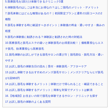
5.医療脱毛を1回だけ体験できるクリニック3選
6.体験脱毛のはしごは本当にお得なの？はしご脱毛のメリット・デメリット
7.脱毛体験にはどんな種類があるの？｜初回限定プランと通常の1回コースの2
種類
8.脱毛を体験する時に確認すべきポイント｜体験後の料金・通いやすさ・痛みの
程度
9.脱毛の体験後に勧誘される？体験談と勧誘された時の対処法
10.医療脱毛と脱毛エステの違いと体験脱毛のお得度比較！｜価格重視ならエス
テ脱毛、効果重視なら医療脱毛
11.脱毛体験のお試しができる脱毛サロンの選び方｜脱毛部位・脱毛方法・通い
やすさ
12.お試し脱毛の体験当日の流れ｜受付・体験脱毛・アフターケア
13.お試し体験できるおすすめのメンズ脱毛サロン｜メンズクリアならヒゲ脱毛
が1回980円
14.お試し脱毛を体験するメリット｜体験だけで得られること・確認できること
15.お試し脱毛を体験するデメリット｜簡単な対策でデメリットは解消
16.【地域別】お住まいの街で脱毛を体験できるサロン・クリニックを探す
17.お試し脱毛の体験のよくある質問