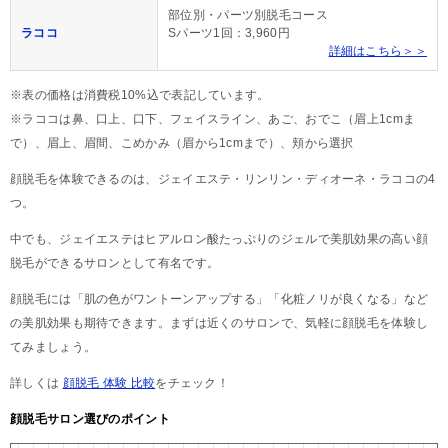
部位別・パーツ別脱毛コース
ラココ
Sパーツ1回：3,960円
詳細はこちら＞＞
※表の価格は消費税10%込で表記しています。
※ラココは鼻、口上、口下、フェイスライン、あご、おでこ（眉上1cmま
で）、眉上、眉間、こめかみ（眉から1cmまで）、頬から選択
顔脱毛を体験できるのは、ジェイエステ・リンリン・ディオーネ・ラココの4
つ。
中でも、ジェイエステはヒアルロン酸たっぷりのジェルで美肌効果の高い顔
脱毛ができるサロンとして有名です。
顔脱毛には「肌の色がワントーンアップする」「化粧ノリが良くなる」など
の美肌効果も期待できます。まずは近くのサロンで、気軽に顔脱毛を体験し
てみましょう。
詳しくは
顔脱毛 体験 比較
をチェック！
顔脱毛サロン選びのポイント