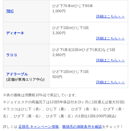
ひざ下70本orひじ下90本
TBC
1,000円
詳細はこちら＞＞
ひざ下1回orひじ下1回
ディオーネ
3,300円
詳細はこちら＞＞
ひざ下(表右)1回orひざ下(表左)など1回
ラココ
3,960円
詳細はこちら＞＞
ひざ下1回orひじ下1回
アドラーブル
500円
(店舗が東海エリア中心)
詳細はこちら＞＞
※表の価格は消費税10%込で表記しています。
※ジェイエステの両脇完了は12回5年保証付き(3ヶ月に1回通えば最大32回)
※ラココはひじ下（表）、ひじ下（裏）、ひざ下（表・右）、ひざ下（表・
左）、ひざ下（裏・右）、ひざ下（裏・左）の1部位1回6,000円(税込)
詳しくは
足脱毛 キャンペーン情報
、
腕脱毛の体験条件を確認
をチェック！