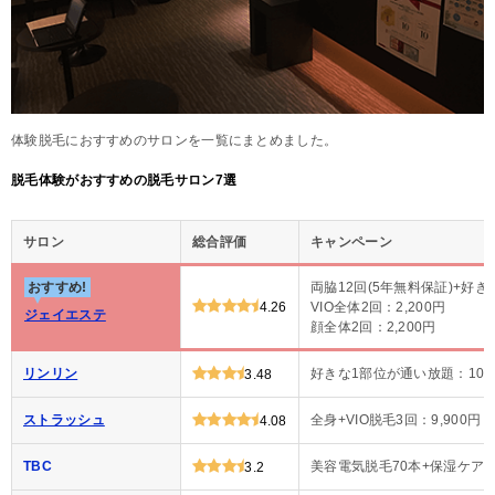
体験脱毛におすすめのサロンを一覧にまとめました。
脱毛体験がおすすめの脱毛サロン7選
サロン
総合評価
キャンペーン
おすすめ!
両脇12回(5年無料保証)+好き
4.26
VIO全体2回：2,200円
ジェイエステ
顔全体2回：2,200円
リンリン
好きな1部位が通い放題：100
3.48
ストラッシュ
全身+VIO脱毛3回：9,900円
4.08
TBC
美容電気脱毛70本+保湿ケア：1
3.2