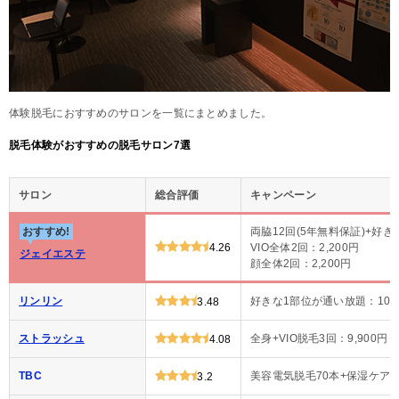
体験脱毛におすすめのサロンを一覧にまとめました。
脱毛体験がおすすめの脱毛サロン7選
サロン
総合評価
キャンペーン
おすすめ!
両脇12回(5年無料保証)+好き
4.26
VIO全体2回：2,200円
ジェイエステ
顔全体2回：2,200円
リンリン
好きな1部位が通い放題：100
3.48
ストラッシュ
全身+VIO脱毛3回：9,900円
4.08
TBC
美容電気脱毛70本+保湿ケア：1
3.2