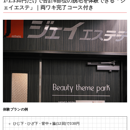
1-1.330円だけで合計6部位の脱毛を体験できる「ジ
ェイエステ」｜両ワキ完了コース付き
体験プランの例
ひじ下・ひざ下・背中＋脇(12回)で330円