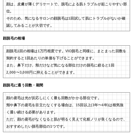
顔は、皮膚が薄くデリケートで、脱毛による肌トラブルが起こりやすい部
位。
そのため、気になるサロンの顔脱毛は1回試して肌にトラブルがないか確
認してみることが大切です。
顔脱毛の相場
顔脱毛1回の相場は1万円程度です。VIO脱毛と同様に、まとまった回数を
契約すると1回あたりの単価を下げることができます。
また、鼻下だけ、頬だけなど気になる部位だけの脱毛に絞ると1回
2,000〜3,000円に抑えることができます。
顔脱毛に通う回数・期間
顔の産毛は光が反応しにくく最も回数がかかる部位です。
頬や鼻下の産毛を目立たなくする場合は、15回以上(3年〜4年)は根気強
く通い続ける必要があります。
ただ、顔の産毛がなくなると肌が明るく見えて化粧ノリが良くなるので、
おすすめしたい脱毛部位の1つです。