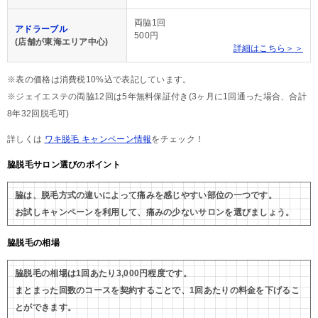
両脇1回
アドラーブル
500円
(店舗が東海エリア中心)
詳細はこちら＞＞
※表の価格は消費税10%込で表記しています。
※ジェイエステの両脇12回は5年無料保証付き(3ヶ月に1回通った場合、合計
8年32回脱毛可)
詳しくは
ワキ脱毛 キャンペーン情報
をチェック！
脇脱毛サロン選びのポイント
脇は、脱毛方式の違いによって痛みを感じやすい部位の一つです。
お試しキャンペーンを利用して、痛みの少ないサロンを選びましょう。
脇脱毛の相場
脇脱毛の相場は1回あたり3,000円程度です。
まとまった回数のコースを契約することで、1回あたりの料金を下げるこ
とができます。