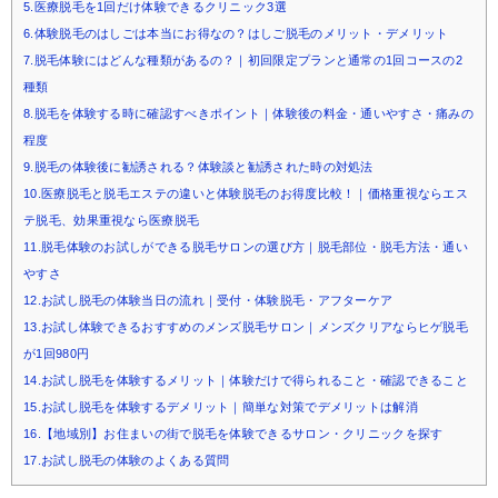
5.医療脱毛を1回だけ体験できるクリニック3選
6.体験脱毛のはしごは本当にお得なの？はしご脱毛のメリット・デメリット
7.脱毛体験にはどんな種類があるの？｜初回限定プランと通常の1回コースの2
種類
8.脱毛を体験する時に確認すべきポイント｜体験後の料金・通いやすさ・痛みの
程度
9.脱毛の体験後に勧誘される？体験談と勧誘された時の対処法
10.医療脱毛と脱毛エステの違いと体験脱毛のお得度比較！｜価格重視ならエス
テ脱毛、効果重視なら医療脱毛
11.脱毛体験のお試しができる脱毛サロンの選び方｜脱毛部位・脱毛方法・通い
やすさ
12.お試し脱毛の体験当日の流れ｜受付・体験脱毛・アフターケア
13.お試し体験できるおすすめのメンズ脱毛サロン｜メンズクリアならヒゲ脱毛
が1回980円
14.お試し脱毛を体験するメリット｜体験だけで得られること・確認できること
15.お試し脱毛を体験するデメリット｜簡単な対策でデメリットは解消
16.【地域別】お住まいの街で脱毛を体験できるサロン・クリニックを探す
17.お試し脱毛の体験のよくある質問