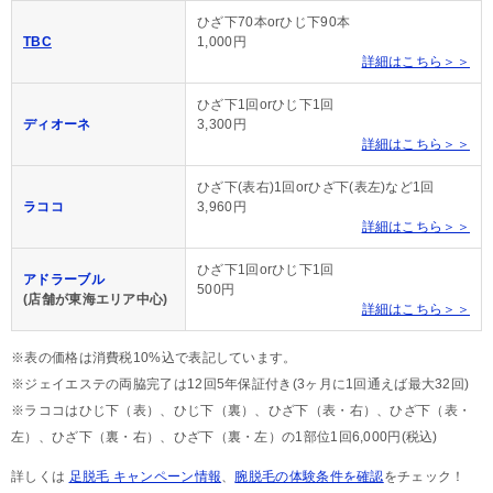
ひざ下70本orひじ下90本
TBC
1,000円
詳細はこちら＞＞
ひざ下1回orひじ下1回
ディオーネ
3,300円
詳細はこちら＞＞
ひざ下(表右)1回orひざ下(表左)など1回
ラココ
3,960円
詳細はこちら＞＞
ひざ下1回orひじ下1回
アドラーブル
500円
(店舗が東海エリア中心)
詳細はこちら＞＞
※表の価格は消費税10%込で表記しています。
※ジェイエステの両脇完了は12回5年保証付き(3ヶ月に1回通えば最大32回)
※ラココはひじ下（表）、ひじ下（裏）、ひざ下（表・右）、ひざ下（表・
左）、ひざ下（裏・右）、ひざ下（裏・左）の1部位1回6,000円(税込)
詳しくは
足脱毛 キャンペーン情報
、
腕脱毛の体験条件を確認
をチェック！