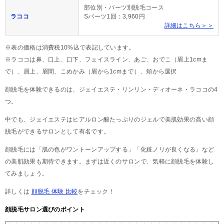
部位別・パーツ別脱毛コース
ラココ
Sパーツ1回：3,960円
詳細はこちら＞＞
※表の価格は消費税10%込で表記しています。
※ラココは鼻、口上、口下、フェイスライン、あご、おでこ（眉上1cmま
で）、眉上、眉間、こめかみ（眉から1cmまで）、頬から選択
顔脱毛を体験できるのは、ジェイエステ・リンリン・ディオーネ・ラココの4
つ。
中でも、ジェイエステはヒアルロン酸たっぷりのジェルで美肌効果の高い顔
脱毛ができるサロンとして有名です。
顔脱毛には「肌の色がワントーンアップする」「化粧ノリが良くなる」など
の美肌効果も期待できます。まずは近くのサロンで、気軽に顔脱毛を体験し
てみましょう。
詳しくは
顔脱毛 体験 比較
をチェック！
顔脱毛サロン選びのポイント