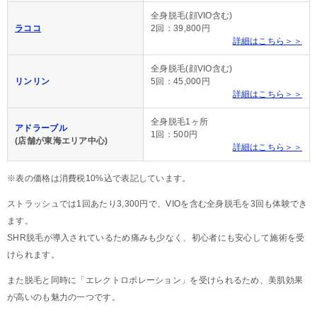
全身脱毛(顔VIO含む)
ラココ
2回：39,800円
詳細はこちら＞＞
全身脱毛(顔VIO含む)
リンリン
5回：45,000円
詳細はこちら＞＞
全身脱毛1ヶ所
アドラーブル
1回：500円
(店舗が東海エリア中心)
詳細はこちら＞＞
※表の価格は消費税10%込で表記しています。
ストラッシュでは1回あたり3,300円で、VIOを含む全身脱毛を3回も体験でき
ます。
SHR脱毛が導入されているため痛みも少なく、初心者にも安心して施術を受
けられます。
また脱毛と同時に「エレクトロポレーション」を受けられるため、美肌効果
が高いのも魅力の一つです。