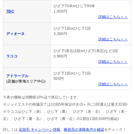
ひざ下70本orひじ下90本
TBC
1,000円
詳細はこちら＞＞
ひざ下1回orひじ下1回
ディオーネ
3,300円
詳細はこちら＞＞
ひざ下(表右)1回orひざ下(表左)など1回
ラココ
3,960円
詳細はこちら＞＞
ひざ下1回orひじ下1回
アドラーブル
500円
(店舗が東海エリア中心)
詳細はこちら＞＞
※表の価格は消費税10%込で表記しています。
※ジェイエステの両脇完了は12回5年保証付き(3ヶ月に1回通えば最大32回)
※ラココはひじ下（表）、ひじ下（裏）、ひざ下（表・右）、ひざ下（表・
左）、ひざ下（裏・右）、ひざ下（裏・左）の1部位1回6,000円(税込)
詳しくは
足脱毛 キャンペーン情報
、
腕脱毛の体験条件を確認
をチェック！