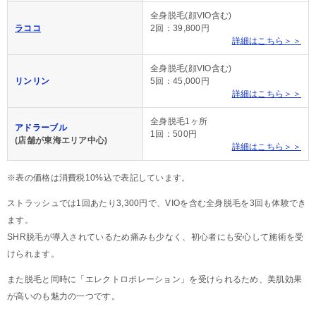
全身脱毛(顔VIO含む)
ラココ
2回：39,800円
詳細はこちら＞＞
全身脱毛(顔VIO含む)
リンリン
5回：45,000円
詳細はこちら＞＞
全身脱毛1ヶ所
アドラーブル
1回：500円
(店舗が東海エリア中心)
詳細はこちら＞＞
※表の価格は消費税10%込で表記しています。
ストラッシュでは1回あたり3,300円で、VIOを含む全身脱毛を3回も体験でき
ます。
SHR脱毛が導入されているため痛みも少なく、初心者にも安心して施術を受
けられます。
また脱毛と同時に「エレクトロポレーション」を受けられるため、美肌効果
が高いのも魅力の一つです。