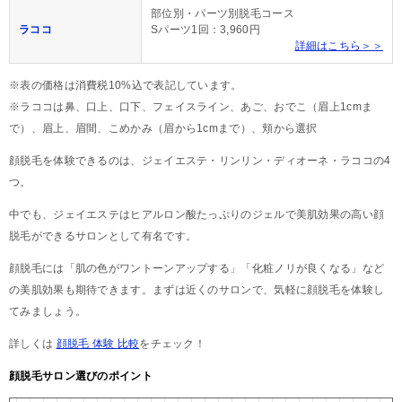
部位別・パーツ別脱毛コース
ラココ
Sパーツ1回：3,960円
詳細はこちら＞＞
※表の価格は消費税10%込で表記しています。
※ラココは鼻、口上、口下、フェイスライン、あご、おでこ（眉上1cmま
で）、眉上、眉間、こめかみ（眉から1cmまで）、頬から選択
顔脱毛を体験できるのは、ジェイエステ・リンリン・ディオーネ・ラココの4
つ。
中でも、ジェイエステはヒアルロン酸たっぷりのジェルで美肌効果の高い顔
脱毛ができるサロンとして有名です。
顔脱毛には「肌の色がワントーンアップする」「化粧ノリが良くなる」など
の美肌効果も期待できます。まずは近くのサロンで、気軽に顔脱毛を体験し
てみましょう。
詳しくは
顔脱毛 体験 比較
をチェック！
顔脱毛サロン選びのポイント