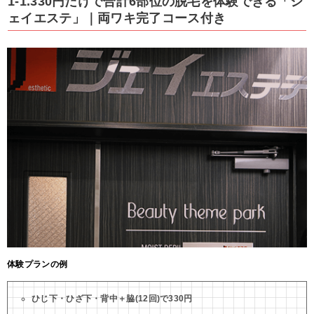
1-1.330円だけで合計6部位の脱毛を体験できる「ジ
ェイエステ」｜両ワキ完了コース付き
体験プランの例
ひじ下・ひざ下・背中＋脇(12回)で330円