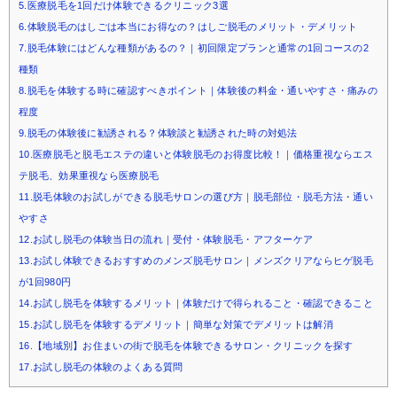
5.医療脱毛を1回だけ体験できるクリニック3選
6.体験脱毛のはしごは本当にお得なの？はしご脱毛のメリット・デメリット
7.脱毛体験にはどんな種類があるの？｜初回限定プランと通常の1回コースの2
種類
8.脱毛を体験する時に確認すべきポイント｜体験後の料金・通いやすさ・痛みの
程度
9.脱毛の体験後に勧誘される？体験談と勧誘された時の対処法
10.医療脱毛と脱毛エステの違いと体験脱毛のお得度比較！｜価格重視ならエス
テ脱毛、効果重視なら医療脱毛
11.脱毛体験のお試しができる脱毛サロンの選び方｜脱毛部位・脱毛方法・通い
やすさ
12.お試し脱毛の体験当日の流れ｜受付・体験脱毛・アフターケア
13.お試し体験できるおすすめのメンズ脱毛サロン｜メンズクリアならヒゲ脱毛
が1回980円
14.お試し脱毛を体験するメリット｜体験だけで得られること・確認できること
15.お試し脱毛を体験するデメリット｜簡単な対策でデメリットは解消
16.【地域別】お住まいの街で脱毛を体験できるサロン・クリニックを探す
17.お試し脱毛の体験のよくある質問