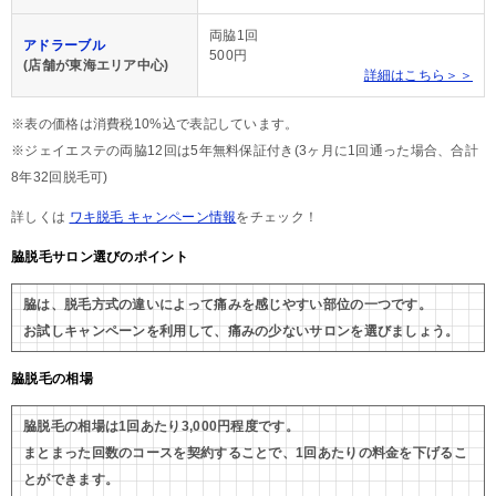
両脇1回
アドラーブル
500円
(店舗が東海エリア中心)
詳細はこちら＞＞
※表の価格は消費税10%込で表記しています。
※ジェイエステの両脇12回は5年無料保証付き(3ヶ月に1回通った場合、合計
8年32回脱毛可)
詳しくは
ワキ脱毛 キャンペーン情報
をチェック！
脇脱毛サロン選びのポイント
脇は、脱毛方式の違いによって痛みを感じやすい部位の一つです。
お試しキャンペーンを利用して、痛みの少ないサロンを選びましょう。
脇脱毛の相場
脇脱毛の相場は1回あたり3,000円程度です。
まとまった回数のコースを契約することで、1回あたりの料金を下げるこ
とができます。