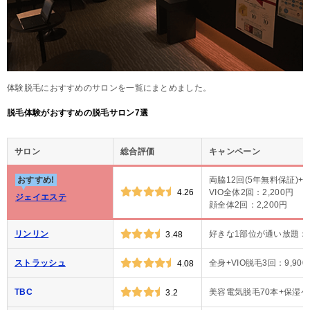
体験脱毛におすすめのサロンを一覧にまとめました。
脱毛体験がおすすめの脱毛サロン7選
サロン
総合評価
キャンペーン
おすすめ!
両脇12回(5年無料保証)+
4.26
VIO全体2回：2,200円
ジェイエステ
顔全体2回：2,200円
リンリン
好きな1部位が通い放題：1
3.48
ストラッシュ
全身+VIO脱毛3回：9,900
4.08
TBC
美容電気脱毛70本+保湿ケア
3.2