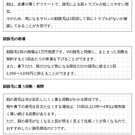
顔は、皮膚が薄くデリケートで、脱毛による肌トラブルが起こりやすい部
位。
そのため、気になるサロンの顔脱毛は1回試して肌にトラブルがないか確
認してみることが大切です。
顔脱毛の相場
顔脱毛1回の相場は1万円程度です。VIO脱毛と同様に、まとまった回数を
契約すると1回あたりの単価を下げることができます。
また、鼻下だけ、頬だけなど気になる部位だけの脱毛に絞ると1回
2,000〜3,000円に抑えることができます。
顔脱毛に通う回数・期間
顔の産毛は光が反応しにくく最も回数がかかる部位です。
頬や鼻下の産毛を目立たなくする場合は、15回以上(3年〜4年)は根気強
く通い続ける必要があります。
ただ、顔の産毛がなくなると肌が明るく見えて化粧ノリが良くなるので、
おすすめしたい脱毛部位の1つです。