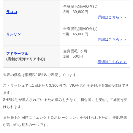
全身脱毛(顔VIO含む)
ラココ
2回：39,800円
詳細はこちら＞＞
全身脱毛(顔VIO含む)
リンリン
5回：45,000円
詳細はこちら＞＞
全身脱毛1ヶ所
アドラーブル
1回：500円
(店舗が東海エリア中心)
詳細はこちら＞＞
※表の価格は消費税10%込で表記しています。
ストラッシュでは1回あたり3,300円で、VIOを含む全身脱毛を3回も体験でき
ます。
SHR脱毛が導入されているため痛みも少なく、初心者にも安心して施術を受
けられます。
また脱毛と同時に「エレクトロポレーション」を受けられるため、美肌効果
が高いのも魅力の一つです。