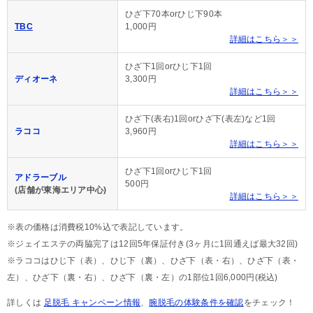
ひざ下70本orひじ下90本
TBC
1,000円
詳細はこちら＞＞
ひざ下1回orひじ下1回
ディオーネ
3,300円
詳細はこちら＞＞
ひざ下(表右)1回orひざ下(表左)など1回
ラココ
3,960円
詳細はこちら＞＞
ひざ下1回orひじ下1回
アドラーブル
500円
(店舗が東海エリア中心)
詳細はこちら＞＞
※表の価格は消費税10%込で表記しています。
※ジェイエステの両脇完了は12回5年保証付き(3ヶ月に1回通えば最大32回)
※ラココはひじ下（表）、ひじ下（裏）、ひざ下（表・右）、ひざ下（表・
左）、ひざ下（裏・右）、ひざ下（裏・左）の1部位1回6,000円(税込)
詳しくは
足脱毛 キャンペーン情報
、
腕脱毛の体験条件を確認
をチェック！