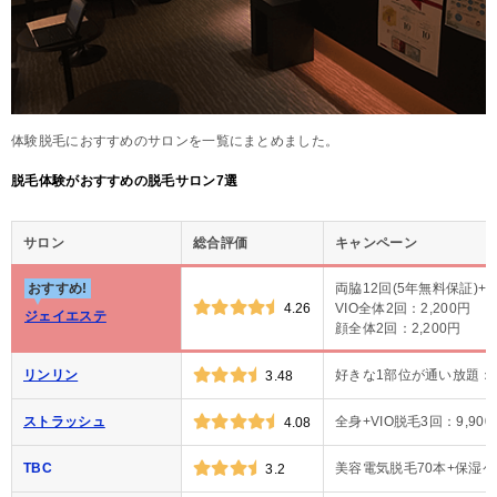
体験脱毛におすすめのサロンを一覧にまとめました。
脱毛体験がおすすめの脱毛サロン7選
サロン
総合評価
キャンペーン
おすすめ!
両脇12回(5年無料保証)+
4.26
VIO全体2回：2,200円
ジェイエステ
顔全体2回：2,200円
リンリン
好きな1部位が通い放題：1
3.48
ストラッシュ
全身+VIO脱毛3回：9,900
4.08
TBC
美容電気脱毛70本+保湿ケア
3.2