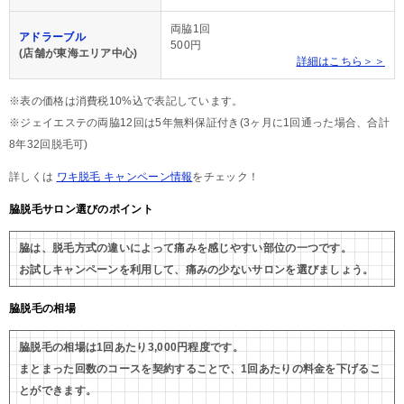
両脇1回
アドラーブル
500円
(店舗が東海エリア中心)
詳細はこちら＞＞
※表の価格は消費税10%込で表記しています。
※ジェイエステの両脇12回は5年無料保証付き(3ヶ月に1回通った場合、合計
8年32回脱毛可)
詳しくは
ワキ脱毛 キャンペーン情報
をチェック！
脇脱毛サロン選びのポイント
脇は、脱毛方式の違いによって痛みを感じやすい部位の一つです。
お試しキャンペーンを利用して、痛みの少ないサロンを選びましょう。
脇脱毛の相場
脇脱毛の相場は1回あたり3,000円程度です。
まとまった回数のコースを契約することで、1回あたりの料金を下げるこ
とができます。