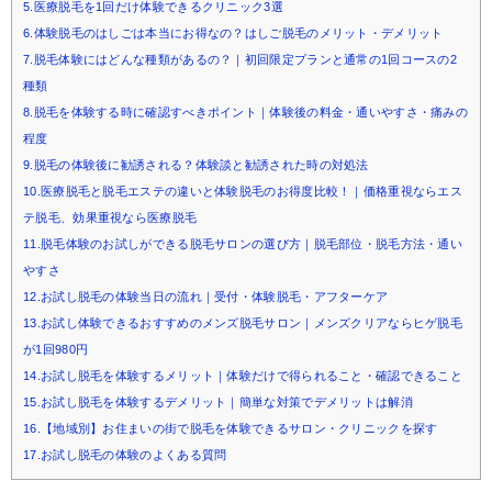
5.医療脱毛を1回だけ体験できるクリニック3選
6.体験脱毛のはしごは本当にお得なの？はしご脱毛のメリット・デメリット
7.脱毛体験にはどんな種類があるの？｜初回限定プランと通常の1回コースの2
種類
8.脱毛を体験する時に確認すべきポイント｜体験後の料金・通いやすさ・痛みの
程度
9.脱毛の体験後に勧誘される？体験談と勧誘された時の対処法
10.医療脱毛と脱毛エステの違いと体験脱毛のお得度比較！｜価格重視ならエス
テ脱毛、効果重視なら医療脱毛
11.脱毛体験のお試しができる脱毛サロンの選び方｜脱毛部位・脱毛方法・通い
やすさ
12.お試し脱毛の体験当日の流れ｜受付・体験脱毛・アフターケア
13.お試し体験できるおすすめのメンズ脱毛サロン｜メンズクリアならヒゲ脱毛
が1回980円
14.お試し脱毛を体験するメリット｜体験だけで得られること・確認できること
15.お試し脱毛を体験するデメリット｜簡単な対策でデメリットは解消
16.【地域別】お住まいの街で脱毛を体験できるサロン・クリニックを探す
17.お試し脱毛の体験のよくある質問