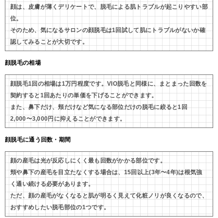
顔は、皮膚が薄くデリケートで、脱毛による肌トラブルが起こりやすい部
位。
そのため、気になるサロンの顔脱毛は1回試して肌にトラブルがないか確
認してみることが大切です。
顔脱毛の相場
顔脱毛1回の相場は1万円程度です。VIO脱毛と同様に、まとまった回数を
契約すると1回あたりの単価を下げることができます。
また、鼻下だけ、頬だけなど気になる部位だけの脱毛に絞ると1回
2,000〜3,000円に抑えることができます。
顔脱毛に通う回数・期間
顔の産毛は光が反応しにくく最も回数がかかる部位です。
頬や鼻下の産毛を目立たなくする場合は、15回以上(3年〜4年)は根気強
く通い続ける必要があります。
ただ、顔の産毛がなくなると肌が明るく見えて化粧ノリが良くなるので、
おすすめしたい脱毛部位の1つです。