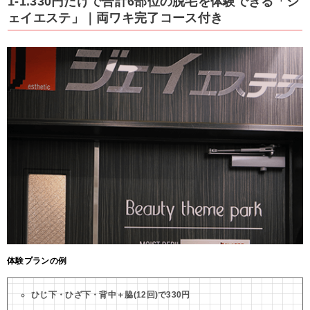
1-1.330円だけで合計6部位の脱毛を体験できる「ジ
ェイエステ」｜両ワキ完了コース付き
体験プランの例
ひじ下・ひざ下・背中＋脇(12回)で330円