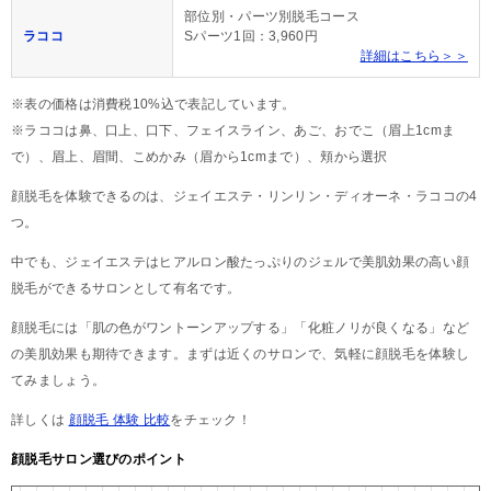
部位別・パーツ別脱毛コース
ラココ
Sパーツ1回：3,960円
詳細はこちら＞＞
※表の価格は消費税10%込で表記しています。
※ラココは鼻、口上、口下、フェイスライン、あご、おでこ（眉上1cmま
で）、眉上、眉間、こめかみ（眉から1cmまで）、頬から選択
顔脱毛を体験できるのは、ジェイエステ・リンリン・ディオーネ・ラココの4
つ。
中でも、ジェイエステはヒアルロン酸たっぷりのジェルで美肌効果の高い顔
脱毛ができるサロンとして有名です。
顔脱毛には「肌の色がワントーンアップする」「化粧ノリが良くなる」など
の美肌効果も期待できます。まずは近くのサロンで、気軽に顔脱毛を体験し
てみましょう。
詳しくは
顔脱毛 体験 比較
をチェック！
顔脱毛サロン選びのポイント