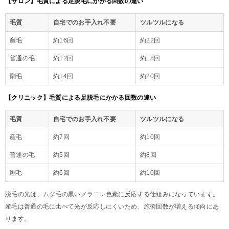
【サロン】毛質による足脱毛にかかる回数の違い
毛質
自宅でのお手入れ不要
ツルツルになる
産毛
約16回
約22回
普通の毛
約12回
約18回
剛毛
約14回
約20回
【クリニック】毛質による足脱毛にかかる回数の違い
毛質
自宅でのお手入れ不要
ツルツルになる
産毛
約7回
約10回
普通の毛
約5回
約8回
剛毛
約6回
約10回
脱毛の光は、ムダ毛の黒いメラニン色素に反応する仕組みになっています。
産毛は普通の毛に比べて光が反応しにくいため、施術回数が増える傾向にあ
ります。