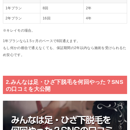
1年プラン
8回
2年
2年プラン
16回
4年
※キレイモの場合。
1年プランなら1.5ヶ月のペースで8回通えます。
もし何かの都合で通えなくても、保証期間の2年以内なら施術を受けられるた
め安心です。
2.みんなは足・ひざ下脱毛を何回やった？SNS
の口コミを大公開