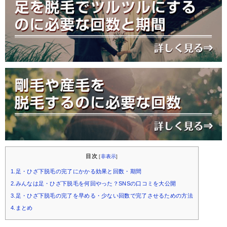
目次
[
非表示
]
1.足・ひざ下脱毛の完了にかかる効果と回数・期間
2.みんなは足・ひざ下脱毛を何回やった？SNSの口コミを大公開
3.足・ひざ下脱毛の完了を早める・少ない回数で完了させるための方法
4.まとめ