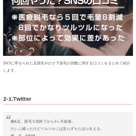
SNSに寄せられた足脱毛やひざ下脱毛の回数に関する口コミをまとめて紹介
します。
2-1.Twitter
腕&足、脱毛５回終了から3ヶ月経過。
だいぶ減ったけどツルツルには至らずちらほら生える。
腕、足→8割減