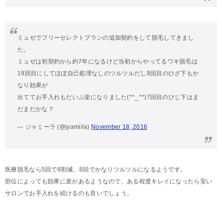
ミュゼでフリーセレクトプランの追加契約をして脱毛してきまし
た。
ミュゼは初契約から約7年になるけど当初からやってるワキ脱毛は
19回目にしてほぼ自己処理なしのツルツルだし9回目のひざ下もか
なり効果が
出ててお手入れもだいぶ楽になりました(*^_^*)7回目のひじ下はま
だまだかな？
— ジャミーラ (@jyamiila)
November 18, 2016
医療脱毛なら5回で8割減、8回でかなりツルツルになるようです。
部位によっても効果に差があるようなので、ある程度キレイになったら安い
サロンでお手入れを続けるのも良いでしょう。