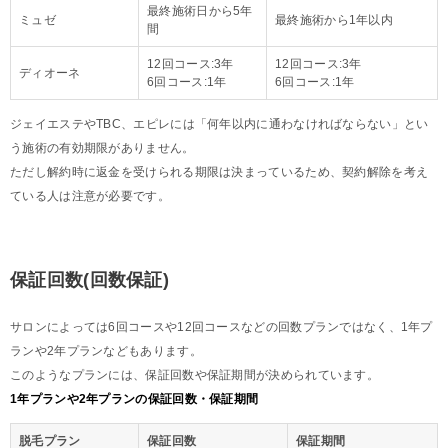
最終施術日から5年
ミュゼ
最終施術から1年以内
間
12回コース:3年
12回コース:3年
ディオーネ
6回コース:1年
6回コース:1年
ジェイエステやTBC、エピレには「何年以内に通わなければならない」とい
う施術の有効期限がありません。
ただし解約時に返金を受けられる期限は決まっているため、契約解除を考え
ている人は注意が必要です。
保証回数(回数保証)
サロンによっては6回コースや12回コースなどの回数プランではなく、1年プ
ランや2年プランなどもあります。
このようなプランには、保証回数や保証期間が決められています。
1年プランや2年プランの保証回数・保証期間
脱毛プラン
保証回数
保証期間