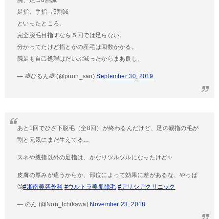
足指、手指→5割減
といったところ。
完全脱毛目指すなら５回では足らない。
分かってたけど指とかの産毛は回数かかる。
腕足も自己処理はだいぶ減ったからまあ良し。
— 🌈ぴるん🌈 (@pirun_san)
September 30, 2019
あと1回でひざ下脱毛（全8回）が終わるんだけど、足の親指の毛が
割と元気にまだ生えてる…
スネや親指以外の足指は、かなりツルツルになったけど✨
皮膚の厚みが違うからか、部位によって効果に差があるな、やっぱ
🤔
#湘南美容外科
#ウルトラ美肌脱毛
#アリシアクリニック
— のん (@Non_Ichikawa)
November 23, 2018