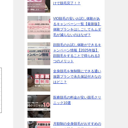
けで脱毛完了！？
VIO脱毛の安いお試し体験があ
るキャンペーン一覧【最新版】
体験プランをはしごしてもムダ
毛が減らないのはなぜ？
顔脱毛のお試し体験ができるキ
ャンペーン情報【2025年版】
顔脱毛をすることで得られる3
つのメリット
全身脱毛を無制限にできる通い
放題プランで永久保証付きなの
はどこ？
医療脱毛の料金が安い脱毛クリ
ニック10選
月額制の全身脱毛がおすすめの