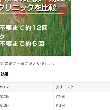
を効果別に一覧にまとめました。
と効果
サロン
クリニック
約12回
約5回
約18回
約8回