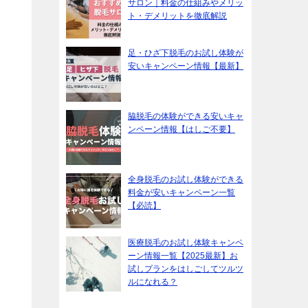
サロン｜料金の仕組みやメリッ
ト・デメリットを徹底解説
足・ひざ下脱毛のお試し体験が
安いキャンペーン情報【最新】
脇脱毛の体験ができる安いキャ
ンペーン情報【はしご不要】
全身脱毛のお試し体験ができる
料金が安いキャンペーン一覧
【必読】
医療脱毛のお試し体験キャンペ
ーン情報一覧【2025最新】お
試しプランをはしごしてツルツ
ルになれる？