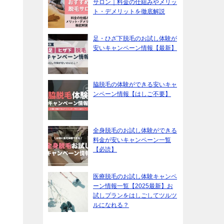
サロン｜料金の仕組みやメリッ
ト・デメリットを徹底解説
足・ひざ下脱毛のお試し体験が
安いキャンペーン情報【最新】
脇脱毛の体験ができる安いキャ
ンペーン情報【はしご不要】
全身脱毛のお試し体験ができる
料金が安いキャンペーン一覧
【必読】
医療脱毛のお試し体験キャンペ
ーン情報一覧【2025最新】お
試しプランをはしごしてツルツ
ルになれる？