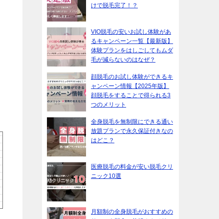
けで脱毛完了！？
VIO脱毛の安いお試し体験があ
るキャンペーン一覧【最新版】
体験プランをはしごしてもムダ
毛が減らないのはなぜ？
顔脱毛のお試し体験ができるキ
ャンペーン情報【2025年版】
顔脱毛をすることで得られる3
つのメリット
全身脱毛を無制限にできる通い
放題プランで永久保証付きなの
はどこ？
医療脱毛の料金が安い脱毛クリ
ニック10選
月額制の全身脱毛がおすすめの