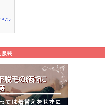
べきこと
た服装