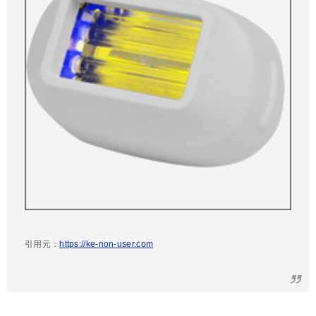
引用元：
https://ke-non-user.com