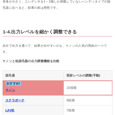
本体が小さく、コンデンサを1～2個しか搭載していないハンディタイプの脱
毛器に比べると、効果の差は歴然です。
1-4.出力レベルを細かく調整できる
自分で出力を選べて、結果が出やすいのも、ケノンの人気の理由の一つで
す。
ケノンと他脱毛器の出力調整機能を比較
脱毛器
照射レベルの調整(手動)
おすすめ!
10段階
ケノン
ステラボーテ
9段階
LAVIE
7段階