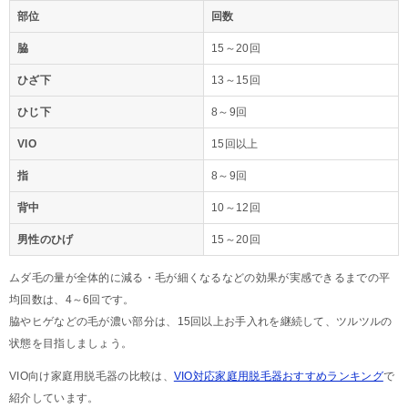
部位
回数
脇
15～20回
ひざ下
13～15回
ひじ下
8～9回
VIO
15回以上
指
8～9回
背中
10～12回
男性のひげ
15～20回
ムダ毛の量が全体的に減る・毛が細くなるなどの効果が実感できるまでの平
均回数は、4～6回です。
脇やヒゲなどの毛が濃い部分は、15回以上お手入れを継続して、ツルツルの
状態を目指しましょう。
VIO向け家庭用脱毛器の比較は、
VIO対応家庭用脱毛器おすすめランキング
で
紹介しています。