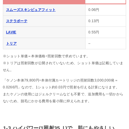
スムーズスキンピュアフィット
0.06円
ステラボーテ
0.13円
LAVIE
0.55円
トリア
–
※ショット単価＝本体価格÷照射回数で求めています。
※トリアは照射回数が公開されていないため、ショット単価は記載していま
せん。
「ケノン本体79,800円÷本体付属カートリッジの照射回数3,000,000発＝
0.0266円」なので、1ショット約0.03円で照射を行える計算になります。
またケノンの使用にはジェルクリームなども不要で、追加費用も一切かから
ないため、脱毛にかかる費用を最小限に抑えられます。
1-3.ハイパワー(1照射35Ｊ)で、肌にもやさしい