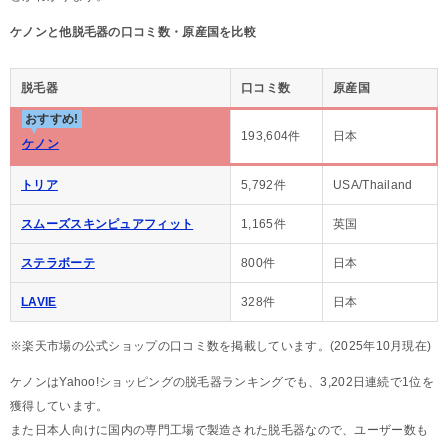
ケノンと他脱毛器の口コミ数・原産国を比較
脱毛器
口コミ数
原産国
おすすめ!
193,604件
日本
ケノン
トリア
5,792件
USA/Thailand
スムーズスキンピュアフィット
1,165件
英国
ステラボーテ
800件
日本
LAVIE
328件
日本
※楽天市場の公式ショップの口コミ数を掲載しています。(2025年10月現在)
ケノンはYahoo!ショッピングの脱毛器ランキングでも、3,202日連続で1位を
獲得しています。
また日本人向けに国内の専門工場で製造された脱毛器なので、ユーザー数も