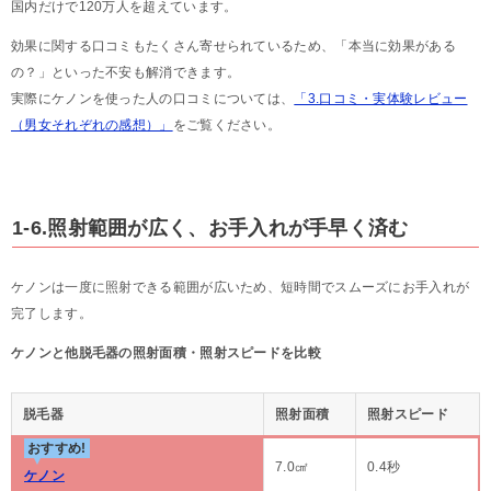
国内だけで120万人を超えています。
効果に関する口コミもたくさん寄せられているため、「本当に効果がある
の？」といった不安も解消できます。
実際にケノンを使った人の口コミについては、
「3.口コミ・実体験レビュー
（男女それぞれの感想）」
をご覧ください。
1-6.照射範囲が広く、お手入れが手早く済む
ケノンは一度に照射できる範囲が広いため、短時間でスムーズにお手入れが
完了します。
ケノンと他脱毛器の照射面積・照射スピードを比較
脱毛器
照射面積
照射スピード
おすすめ!
7.0㎠
0.4秒
ケノン