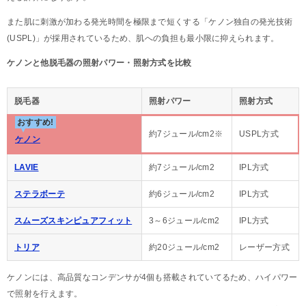
また肌に刺激が加わる発光時間を極限まで短くする「ケノン独自の発光技術
(USPL)」が採用されているため、肌への負担も最小限に抑えられます。
ケノンと他脱毛器の照射パワー・照射方式を比較
脱毛器
照射パワー
照射方式
おすすめ!
約7ジュール/cm2※
USPL方式
ケノン
LAVIE
約7ジュール/cm2
IPL方式
ステラボーテ
約6ジュール/cm2
IPL方式
スムーズスキンピュアフィット
3～6ジュール/cm2
IPL方式
トリア
約20ジュール/cm2
レーザー方式
ケノンには、高品質なコンデンサが4個も搭載されていてるため、ハイパワー
で照射を行えます。