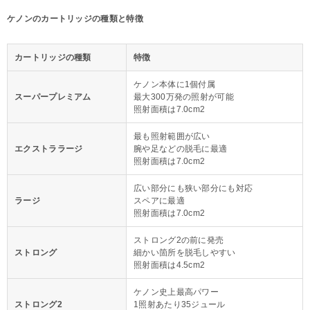
ケノンのカートリッジの種類と特徴
カートリッジの種類
特徴
ケノン本体に1個付属
スーパープレミアム
最大300万発の照射が可能
照射面積は7.0cm2
最も照射範囲が広い
エクストララージ
腕や足などの脱毛に最適
照射面積は7.0cm2
広い部分にも狭い部分にも対応
ラージ
スペアに最適
照射面積は7.0cm2
ストロング2の前に発売
ストロング
細かい箇所を脱毛しやすい
照射面積は4.5cm2
ケノン史上最高パワー
ストロング2
1照射あたり35ジュール