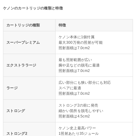
ケノンのカートリッジの種類と特徴
カートリッジの種類
特徴
ケノン本体に1個付属
スーパープレミアム
最大300万発の照射が可能
照射面積は7.0cm2
最も照射範囲が広い
エクストララージ
腕や足などの脱毛に最適
照射面積は7.0cm2
広い部分にも狭い部分にも対応
ラージ
スペアに最適
照射面積は7.0cm2
ストロング2の前に発売
ストロング
細かい箇所を脱毛しやすい
照射面積は4.5cm2
ケノン史上最高パワー
ストロング2
1照射あたり35ジュール