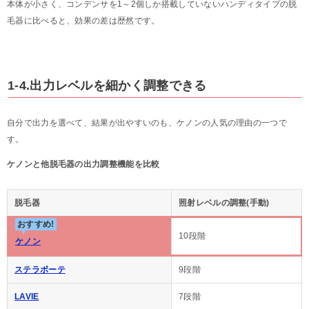
本体が小さく、コンデンサを1～2個しか搭載していないハンディタイプの脱
毛器に比べると、効果の差は歴然です。
1-4.出力レベルを細かく調整できる
自分で出力を選べて、結果が出やすいのも、ケノンの人気の理由の一つで
す。
ケノンと他脱毛器の出力調整機能を比較
脱毛器
照射レベルの調整(手動)
おすすめ!
10段階
ケノン
ステラボーテ
9段階
LAVIE
7段階