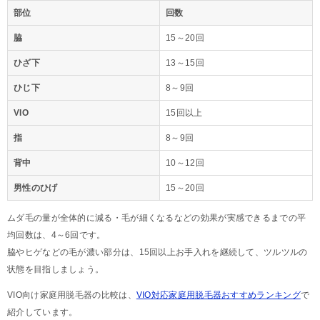
部位
回数
脇
15～20回
ひざ下
13～15回
ひじ下
8～9回
VIO
15回以上
指
8～9回
背中
10～12回
男性のひげ
15～20回
ムダ毛の量が全体的に減る・毛が細くなるなどの効果が実感できるまでの平
均回数は、4～6回です。
脇やヒゲなどの毛が濃い部分は、15回以上お手入れを継続して、ツルツルの
状態を目指しましょう。
VIO向け家庭用脱毛器の比較は、
VIO対応家庭用脱毛器おすすめランキング
で
紹介しています。