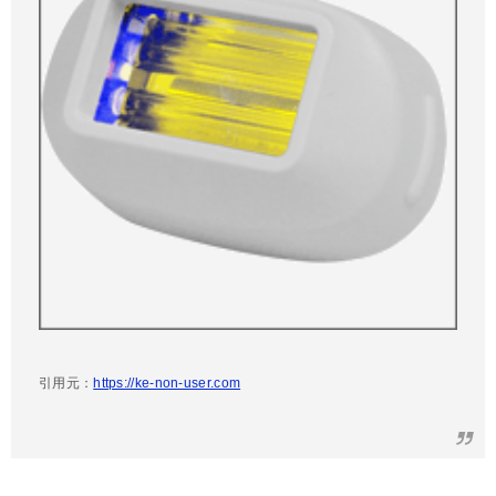
引用元：
https://ke-non-user.com