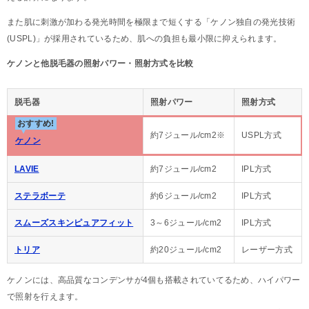
また肌に刺激が加わる発光時間を極限まで短くする「ケノン独自の発光技術
(USPL)」が採用されているため、肌への負担も最小限に抑えられます。
ケノンと他脱毛器の照射パワー・照射方式を比較
脱毛器
照射パワー
照射方式
おすすめ!
約7ジュール/cm2※
USPL方式
ケノン
LAVIE
約7ジュール/cm2
IPL方式
ステラボーテ
約6ジュール/cm2
IPL方式
スムーズスキンピュアフィット
3～6ジュール/cm2
IPL方式
トリア
約20ジュール/cm2
レーザー方式
ケノンには、高品質なコンデンサが4個も搭載されていてるため、ハイパワー
で照射を行えます。