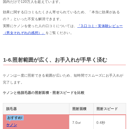
国内だけで120万人を超えています。
効果に関する口コミもたくさん寄せられているため、「本当に効果がある
の？」といった不安も解消できます。
実際にケノンを使った人の口コミについては、
「3.口コミ・実体験レビュー
（男女それぞれの感想）」
をご覧ください。
1-6.照射範囲が広く、お手入れが手早く済む
ケノンは一度に照射できる範囲が広いため、短時間でスムーズにお手入れが
完了します。
ケノンと他脱毛器の照射面積・照射スピードを比較
脱毛器
照射面積
照射スピード
おすすめ!
7.0㎠
0.4秒
ケノン