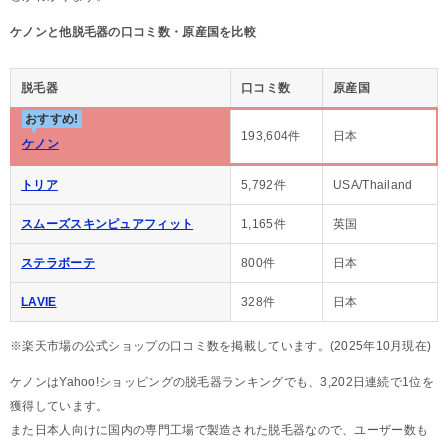
ケノンと他脱毛器の口コミ数・原産国を比較
脱毛器
口コミ数
原産国
おすすめ!
193,604件
日本
ケノン
トリア
5,792件
USA/Thailand
スムーズスキンピュアフィット
1,165件
英国
ステラボーテ
800件
日本
LAVIE
328件
日本
※楽天市場の公式ショップの口コミ数を掲載しています。(2025年10月現在)
ケノンはYahoo!ショッピングの脱毛器ランキングでも、3,202日連続で1位を
獲得しています。
また日本人向けに国内の専門工場で製造された脱毛器なので、ユーザー数も