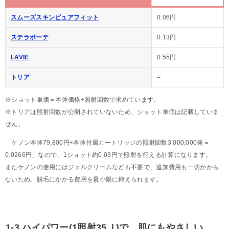
スムーズスキンピュアフィット
0.06円
ステラボーテ
0.13円
LAVIE
0.55円
トリア
–
※ショット単価＝本体価格÷照射回数で求めています。
※トリアは照射回数が公開されていないため、ショット単価は記載していま
せん。
「ケノン本体79,800円÷本体付属カートリッジの照射回数3,000,000発＝
0.0266円」なので、1ショット約0.03円で照射を行える計算になります。
またケノンの使用にはジェルクリームなども不要で、追加費用も一切かから
ないため、脱毛にかかる費用を最小限に抑えられます。
1-3.ハイパワー(1照射35Ｊ)で、肌にもやさしい